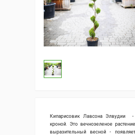
Кипарисовик Лавсона Элвудии
-
кроной. Это вечнозеленое растени
выразительный весной - появляе