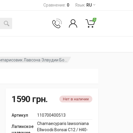
Сравнение
:
0
Язык
:
RU
0
ипарисовик Лавсона Элвудии Бо...
1590
грн.
Нет в наличии
Артикул
110700400513
Chamaecyparis lawsoniana
Латинское
Ellwoodii Bonsai C12 / H40-
название