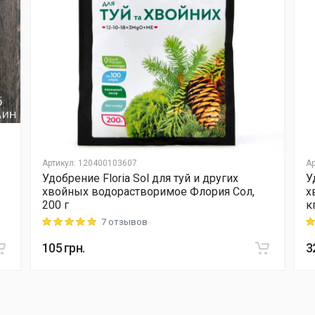
Артикул
:
120400103607
Ар
Удобрение Floria Sol для туй и других
У
хвойных водорастворимое Флория Сол,
х
200 г
к
7 отзывов
Rating: 5 out of 5
Ra
105
грн.
3