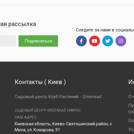
ая рассылка
Следите за нами в социаль
Подписаться
Контакты
(
Киев
)
И
Садовый центр Клуб Растений - Greensad
О 
Пу
САДОВЫЙ ЦЕНТР GREENSAD (МИЛА)
(о
НАШ АДРЕС
Оп
Киевская область, Киево-Святошинский район, с.
Ус
Мила, ул. Комарова, 91