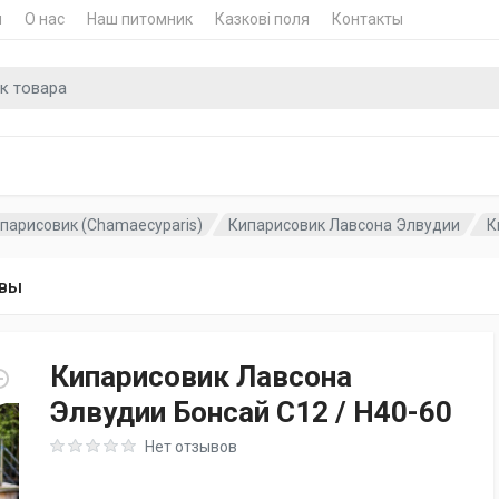
и
О нас
Наш питомник
Казкові поля
Контакты
для
парисовик (Chamaecyparis)
Кипарисовик Лавсона Элвудии
К
вы
Кипарисовик Лавсона
Элвудии Бонсай C12 / H40-60
Rating: 0 out of 5
Нет отзывов