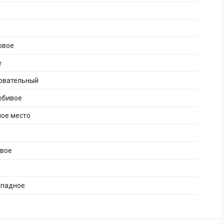
овое
е
бовательный
юбивое
ное место
ивое
опадное