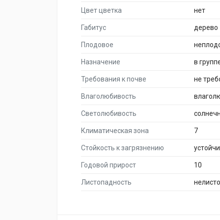
Цвет цветка
нет
Габитус
дерево
Плодовое
неплод
Назначение
в групп
Требования к почве
не тре
Влаголюбивость
влагол
Светолюбивость
солнеч
Климатическая зона
7
Стойкость к загрязнению
устойч
Годовой прирост
10
Листопадность
нелист