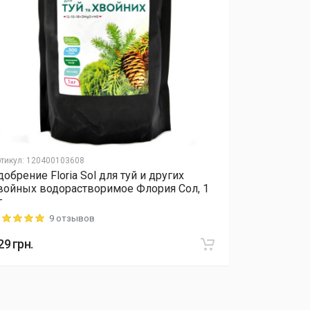
тикул
:
120400103608
Артикул
:
12040
добрение Floria Sol для туй и других
Удобрение 
войных водорастворимое Флория Сол, 1
растений 5-
г
удобрение 
9 отзывов
ting: 5 out of 5
Rating: 5 out o
29
грн.
934
грн.