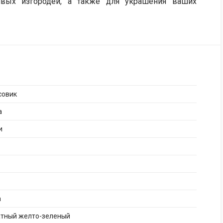
ивых изгородей, а также для украшения ваших
совик
а
и
а
атный желто-зеленый