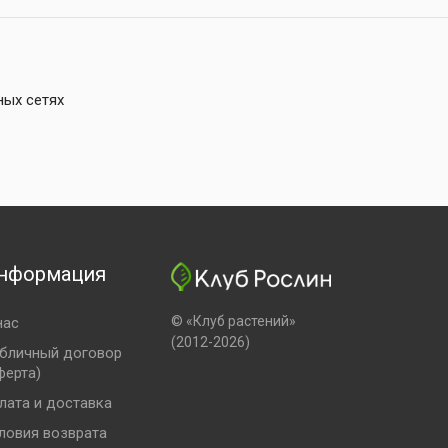
ных сетях
нформация
© «Клуб растений»
нас
(2012-2026)
бличный договор
ферта)
лата и доставка
ловия возврата