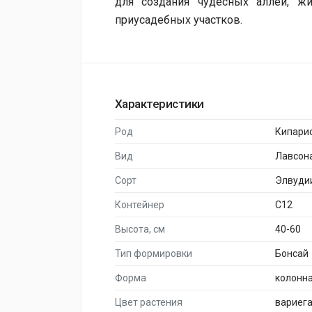
для создания чудесных аллей, ж
приусадебных участков.
Характеристики
Род
Кипари
Вид
Лавсон
Сорт
Элвуди
Контейнер
C12
Высота, см
40-60
Тип формировки
Бонсай
Форма
колонн
Цвет растения
вариег