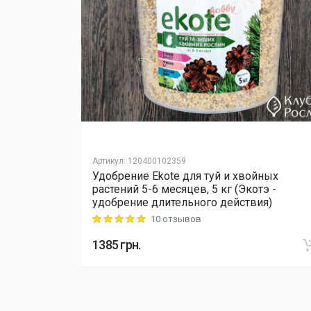
Артикул
:
120400102359
йных
Удобрение Ekote для туй и хвойных
тэ -
растений 5-6 месяцев, 5 кг (Экотэ -
ия)
удобрение длительного действия)
10 отзывов
Rating: 5 out of 5
1385
грн.