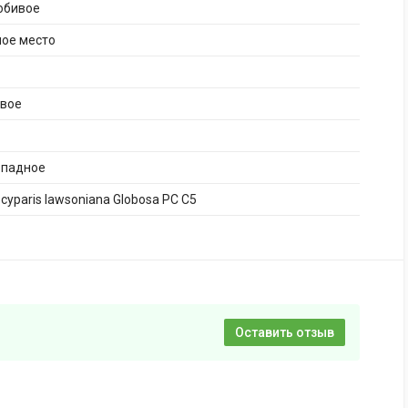
юбивое
ное место
ивое
опадное
yparis lawsoniana Globosa PC C5
Оставить отзыв