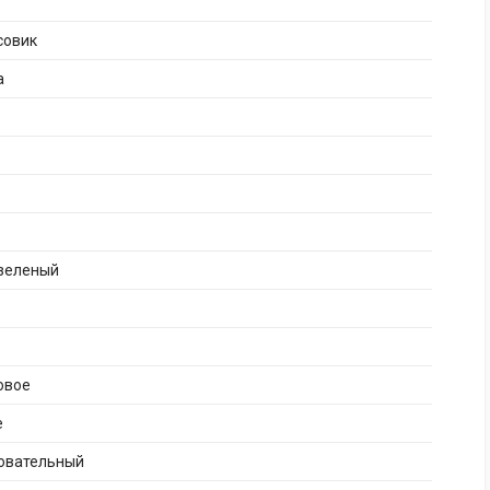
совик
а
-зеленый
овое
е
бовательный