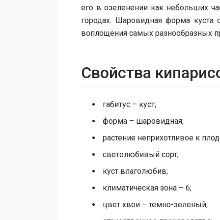
его в озеленении как небольших ча
городах. Шаровидная форма куста 
воплощения самых разнообразных пр
Свойства кипарис
габитус – куст;
форма – шаровидная;
растение неприхотливое к пло
светолюбивый сорт;
куст влаголюбив;
климатическая зона – 6;
цвет хвои – темно-зеленый;