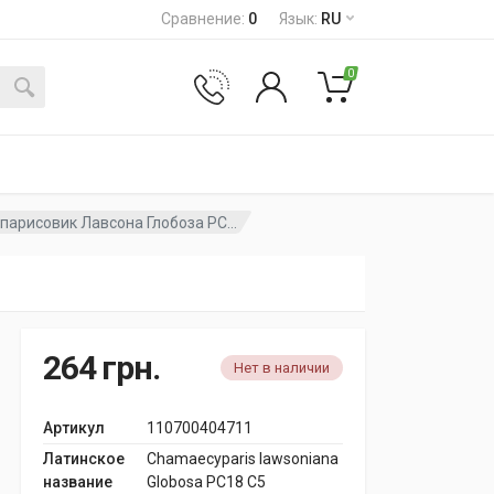
Сравнение
:
0
Язык
:
RU
0
парисовик Лавсона Глобоза PC...
264
грн.
Нет в наличии
Артикул
110700404711
Латинское
Chamaecyparis lawsoniana
название
Globosa PC18 C5