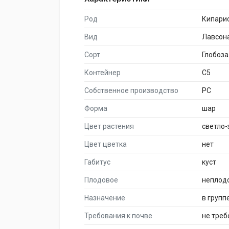
Род
Кипари
Вид
Лавсон
Сорт
Глобоза
Контейнер
C5
Собственное производство
PC
Форма
шар
Цвет растения
светло
Цвет цветка
нет
Габитус
куст
Плодовое
неплод
Назначение
в групп
Требования к почве
не тре