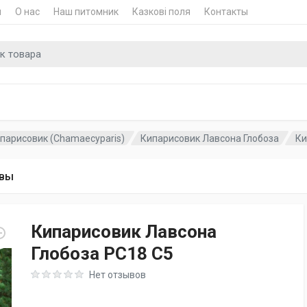
и
О нас
Наш питомник
Казкові поля
Контакты
для
парисовик (Chamaecyparis)
Кипарисовик Лавсона Глобоза
Ки
вы
Кипарисовик Лавсона
Глобоза PC18 C5
Rating: 0 out of 5
Нет отзывов