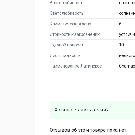
Влаголюбивость
влагол
Светолюбивость
солнеч
Климатическая зона
6
Стойкость к загрязнению
устойч
Годовой прирост
10
Листопадность
нелист
Наименование Латинское
Chamaec
Хотите оставить отзыв?
Отзывов об этом товаре пока нет.