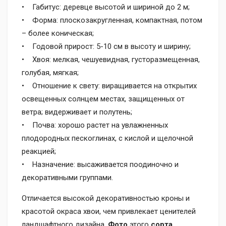
• Габитус: деревце высотой и шириной до 2 м;
• Форма: плоскозакругленная, компактная, потом
– более коническая;
• Годовой прирост: 5-10 см в высоту и ширину;
• Хвоя: мелкая, чешуевидная, густоразмещенная,
голубая, мягкая;
• Отношение к свету: виращивается на открытих
освещенных солнцем местах, защищенных от
ветра; видерживает и полутень;
• Почва: хорошо растет на увлажненных
плодородных пескоглинах, с кислой и щелочной
реакцией;
• Назначение: высаживается поодиночно и
декоративными группами.
Отличается высокой декоративностью кроны и
красотой окраса хвои, чем привлекает ценителей
ландшафтного дизайна.
Фото
этого
сорта