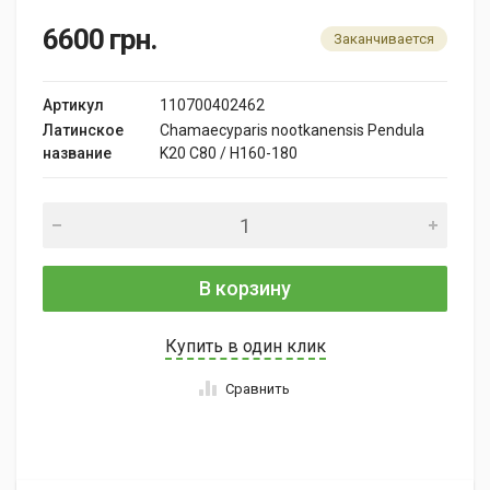
6600
грн.
Заканчивается
Артикул
110700402462
Латинское
Chamaecyparis nootkanensis Pendula
название
K20 C80 / H160-180
В корзину
Купить в один клик
Сравнить