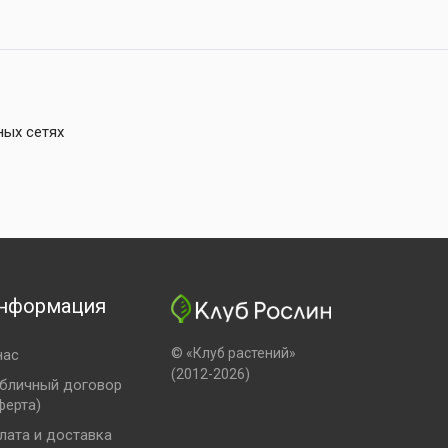
ных сетях
нформация
© «Клуб растений»
нас
(2012-2026)
бличный договор
ферта)
лата и доставка