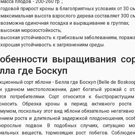
масса плодов - 200-260 гр .;
годовой прирост кроны в благоприятных условиях от 30 см 
максимальная высота взрослого дерева составляет 300 см 
возможна одиночная посадка и выращивание в группах;
высокая морозостойкость;
высокая устойчивость к грибковым заболеваниям, пораж
хорошая устойчивость к загрязнениям среды.
обенности выращивания со
лла где Боскуп
кционный сорт яблони - Белла где Боскуп (Belle de Boskoo
и удачном местоположении, дает богатый урожай с о
тся потребителями. Сорт относится к быстрорастущ
оносить. Обрезка кроны в период активного роста
мумом, поскольку этот вид яблони обязательно негативно
ением роста и длительной задержкой плодоношения, особ
норослые подвои. В подобных случаях, ситуацию 
иальных веществ, тормозящих рост побегов. Соблюде