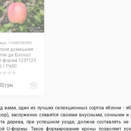
икул
:
110407002901
лоня домашняя
лле де Боскуп
U-форма 125*125
5 / Pa50
ng: 0 out of 5
20
грн.
д вами, один из лучших селекционных сортов яблони - яб
oop), заслуженно славится своими вкусными, сочными и
та дерева, при успешном уходе, должна составлять не 
ой U-формы. Такое формирование кроны позволяет хоз