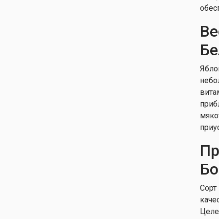
Флорина
обес
Яблоня домашняя
Ве
Чемпион
Яблоня домашняя Эрли
Бе
Женева
Яблоня ягодная Роялти
Ябло
небо
вита
приб
мяко
приу
Пр
Бо
Сорт
каче
Целе