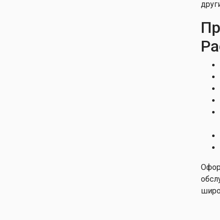
друг
Пр
Ра
Офор
обсл
широ