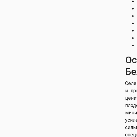
Яблоня домашняя Ліголь
Яблоня домашняя
Мелроуз
Яблоня домашняя Мутсу
Яблоня домашняя Пиди
Яблоня домашняя Рейне
де Реннеттес
Яблоня домашняя Рейнет
Ос
Гриз де Канада
Бе
Яблоня домашняя Ренет
Симиренко
Селе
Яблоня домашняя Рэд
Чиф
и пр
цени
Яблоня домашняя Слава
Пэрэможцям
плод
Яблоня домашняя Супер
мини
Чіф
усил
Яблоня домашняя Топаз
силь
спец
Яблоня домашняя