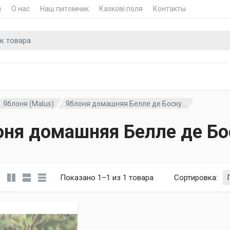
и
О нас
Наш питомник
Казкові поля
Контакты
для
Яблоня (Malus)
Яблоня домашняя Белле де Боску...
оня домашняя Белле де Бо
Показано 1–1 из 1 товара
Сортировка
: