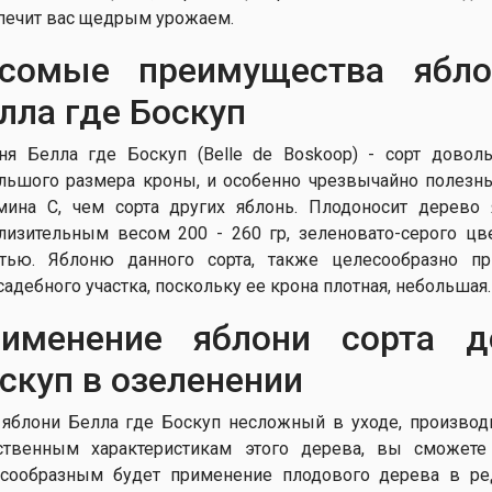
печит вас щедрым урожаем.
сомые преимущества ябло
лла где Боскуп
ня Белла где Боскуп (Belle de Boskoop) - сорт довол
льшого размера кроны, и особенно чрезвычайно полезн
мина С, чем сорта других яблонь. Плодоносит дерево
лизительным весом 200 - 260 гр, зеленовато-серого цв
тью. Яблоню данного сорта, также целесообразно п
садебного участка, поскольку ее крона плотная, небольшая.
именение яблони сорта д
скуп в озеленении
 яблони Белла где Боскуп несложный в уходе, произво
ственным характеристикам этого дерева, вы сможет
сообразным будет применение плодового дерева в ред