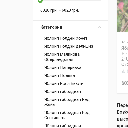
6020
грн.
–
6020
грн.
Категории
Яблоня Голден Хонет
Арт
Яблоня Голдэн дэлишиз
Яб
Бе
Яблоня Малинова
2*
Оберландская
C3
Яблоня Паперивка
Rati
Яблоня Полька
60
Яблоня Роял Бьюти
Яблоня гибридная
Яблоня гибридная Рэд
Жейд
Пере
Bosk
Яблоня гибридная Рэд
Сентинель
высо
крон
Яблоня гибридная