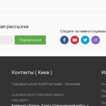
ая рассылка
Следите за нами в социаль
Подписаться
Контакты
(
Киев
)
И
Садовый центр Клуб Растений - Greensad
О 
Пу
САДОВЫЙ ЦЕНТР GREENSAD (МИЛА)
(о
НАШ АДРЕС
Оп
Киевская область, Киево-Святошинский район, с.