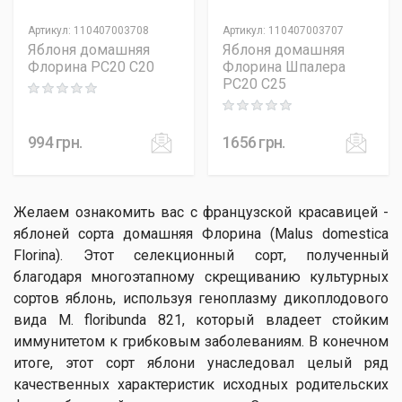
Артикул
:
110407003708
Артикул
:
110407003707
Яблоня домашняя
Яблоня домашняя
Флорина PC20 C20
Флорина Шпалера
PC20 C25
Rating: 0 out of 5
Rating: 0 out of 5
994
грн.
1656
грн.
Желаем ознакомить вас с французской красавицей -
яблоней сорта домашняя Флорина (Malus domestica
Florina). Этот селекционный сорт, полученный
благодаря многоэтапному скрещиванию культурных
сортов яблонь, используя геноплазму дикоплодового
вида М. floribunda 821, который владеет стойким
иммунитетом к грибковым заболеваниям. В конечном
итоге, этот сорт яблони унаследовал целый ряд
качественных характеристик исходных родительских