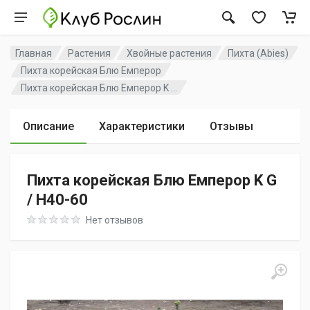
Главная
Растения
Хвойные растения
Пихта (Abies)
Пихта корейская Блю Емперор
Пихта корейская Блю Емперор K ...
Описание
Характеристики
Отзывы
Пихта корейская Блю Емперор K G
/ H40-60
Rating: 0 out of 5
Нет отзывов