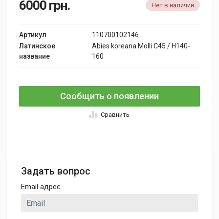
6000
грн.
Нет в наличии
Артикул
110700102146
Латинское
Abies koreana Molli C45 / H140-
название
160
Сообщить о появлении
Сравнить
Задать вопрос
Email адрес