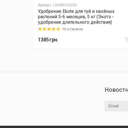
Артикул
:
120400102359
йных
Удобрение Ekote для туй и хвойных
тэ -
растений 5-6 месяцев, 5 кг (Экотэ -
ия)
удобрение длительного действия)
10 отзывов
Rating: 5 out of 5
1385
грн.
Новостн
Email адрес