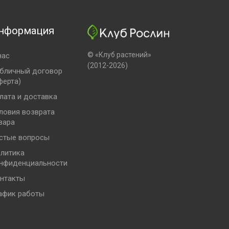
нформация
© «Клуб растений»
нас
(2012-2026)
бличный договор
ферта)
лата и доставка
ловия возврата
вара
стые вопросы
литика
нфиденциальности
нтакты
афик работы