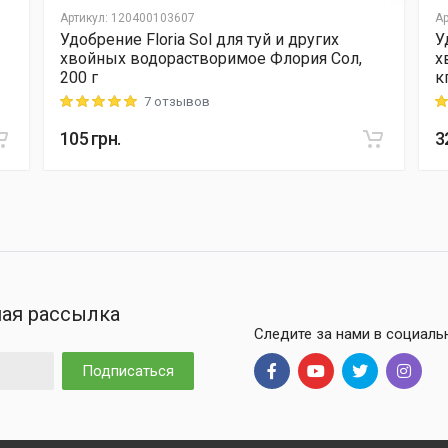
Артикул
:
120400103607
Ар
Удобрение Floria Sol для туй и других
У
хвойных водорастворимое Флория Сол,
х
200 г
к
7 отзывов
Rating: 5 out of 5
Ra
105
грн.
3
ая рассылка
Следите за нами в социаль
Подписаться