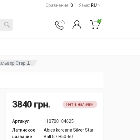
Сравнение
:
0
Язык
:
RU
0
ильвер Стар Ш...
3840
грн.
Нет в наличии
Артикул
110700104625
Латинское
Abies koreana Silver Star
название
Ball G / H50-60