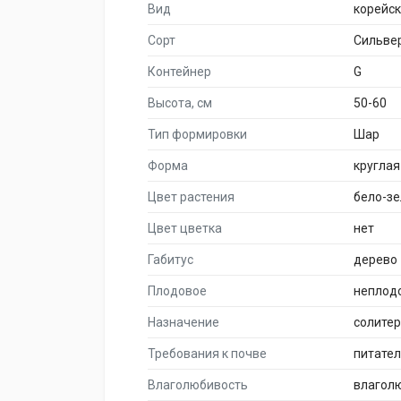
Вид
корейс
Сорт
Сильве
Контейнер
G
Высота, см
50-60
Тип формировки
Шар
Форма
круглая
Цвет растения
бело-з
Цвет цветка
нет
Габитус
дерево
Плодовое
неплод
Назначение
солите
Требования к почве
питате
Влаголюбивость
влагол