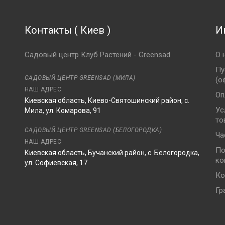
Контакты
(
Киев
)
И
Садовый центр Клуб Растений - Greensad
О 
Пу
САДОВЫЙ ЦЕНТР GREENSAD (МИЛА)
(о
НАШ АДРЕС
Оп
Киевская область, Киево-Святошинский район, с.
Ус
Мила, ул. Комарова, 91
то
8
САДОВЫЙ ЦЕНТР GREENSAD (БЕЛОГОРОДКА)
Ча
НАШ АДРЕС
По
Киевская область, Бучанский район, с. Белогородка,
ко
ул. Софиевская, 17
Ко
Гр