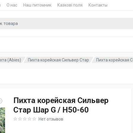
и
О нас
Наш питомник
Казкові поля
Контакты
для
хта (Abies)
Пихта корейская Сильвер Стар
Пихта корейская С
Пихта корейская Сильвер
Стар Шар G / H50-60
Rating: 0 out of 5
Нет отзывов