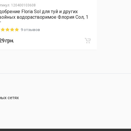
тикул
:
120400103608
Артикул
:
12040
добрение Floria Sol для туй и других
Удобрение 
войных водорастворимое Флория Сол, 1
растений 5-
г
удобрение 
9 отзывов
ting: 5 out of 5
Rating: 5 out o
29
грн.
934
грн.
ных сетях