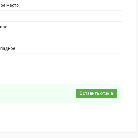
ное место
ивое
опадное
Оставить отзыв