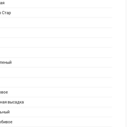
кая
р Стар
еленый
овое
рная высадка
льный
юбивое