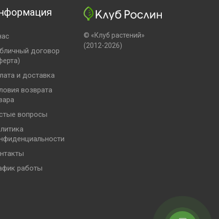
нформация
© «Клуб растений»
нас
(2012-2026)
бличный договор
ферта)
лата и доставка
ловия возврата
вара
стые вопросы
литика
нфиденциальности
нтакты
афик работы