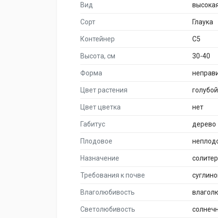
Вид
высока
Сорт
Глаука
Контейнер
C5
Высота, см
30-40
Форма
неправ
Цвет растения
голубой
Цвет цветка
нет
Габитус
дерево
Плодовое
неплод
Назначение
солите
Требования к почве
суглино
Влаголюбивость
влагол
Светолюбивость
солнеч