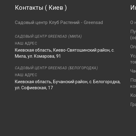
Контакты
(
Киев
)
И
Садовый центр Клуб Растений - Greensad
О 
Пу
САДОВЫЙ ЦЕНТР GREENSAD (МИЛА)
(о
НАШ АДРЕС
Оп
Киевская область, Киево-Святошинский район, с.
Ус
Мила, ул. Комарова, 91
то
8
САДОВЫЙ ЦЕНТР GREENSAD (БЕЛОГОРОДКА)
Ча
НАШ АДРЕС
По
Киевская область, Бучанский район, с. Белогородка,
ко
ул. Софиевская, 17
Ко
Гр