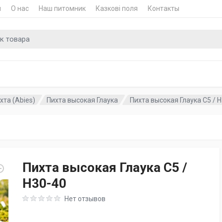
и
О нас
Наш питомник
Казкові поля
Контакты
для
хта (Abies)
Пихта высокая Глаука
Пихта высокая Глаука C5 / H3
Пихта высокая Глаука C5 /
H30-40
Rating: 0 out of 5
Нет отзывов