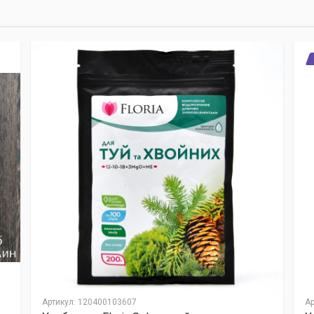
Артикул
:
120400103607
Ар