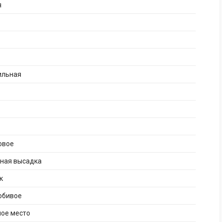
я
ильная
овое
рная высадка
к
юбивое
ное место