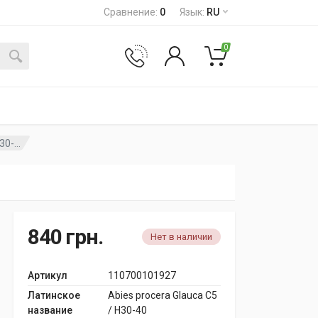
Сравнение
:
0
Язык
:
RU
0
0-...
840
грн.
Нет в наличии
Артикул
110700101927
Латинское
Abies procera Glauca C5
название
/ H30-40