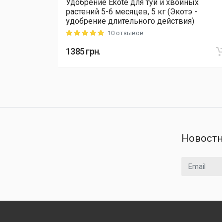
йных
Удобрение Ekote для туй и хвойных
тэ -
растений 5-6 месяцев, 5 кг (Экотэ -
ия)
удобрение длительного действия)
10 отзывов
Rating: 5 out of 5
1385
грн.
Новостн
Email адрес