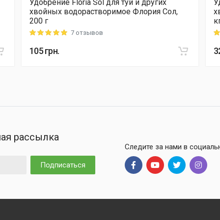
Удобрение Floria Sol для туй и других
У
хвойных водорастворимое Флория Сол,
х
200 г
к
7 отзывов
Rating: 5 out of 5
Ra
105
грн.
3
ая рассылка
Следите за нами в социаль
Подписаться