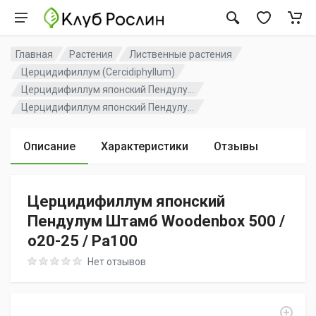
Главная
Растения
Лиственные растения
Церцидифиллум (Cercidiphyllum)
Церцидифиллум японский Пендулу...
Церцидифиллум японский Пендулу...
Описание
Характеристики
Отзывы
Церцидифиллум японский
Пендулум Штамб Woodenbox 500 /
o20-25 / Pa100
Rating: 0 out of 5
Нет отзывов