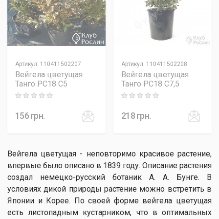
Артикул
:
110411502207
Артикул
:
110411502208
Вейгела цветущая
Вейгела цветущая
Танго PC18 C5
Танго PC18 C7,5
Rating: 0 out of 5
Rating: 0 out of 5
156
грн.
218
грн.
Вейгела цветущая - неповторимо красивое растение,
впервые было описано в 1839 году. Описание растения
создал немецко-русский ботаник А. А. Бунге. В
условиях дикой природы растение можно встретить в
Японии и Корее. По своей форме вейгела цветущая
есть листопадным кустарником, что в оптимальных