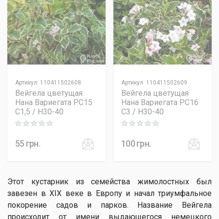
Артикул
:
110411502608
Артикул
:
110411502609
Вейгела цветущая
Вейгела цветущая
Нана Вариегата PC15
Нана Вариегата PC16
C1,5 / H30-40
C3 / H30-40
Rating: 0 out of 5
Rating: 0 out of 5
55
грн.
100
грн.
Этот кустарник из семейства жимолостных был
завезен в XIX веке в Европу и начал триумфальное
покорение садов и парков. Название Вейгела
происходит от имени выдающегося немецкого