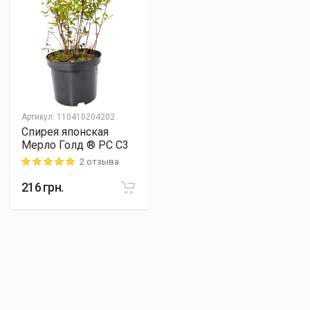
Артикул
:
110410204202
Спирея японская
Мерло Голд ® PC C3
2 отзыва
Rating: 5 out of 5
216
грн.