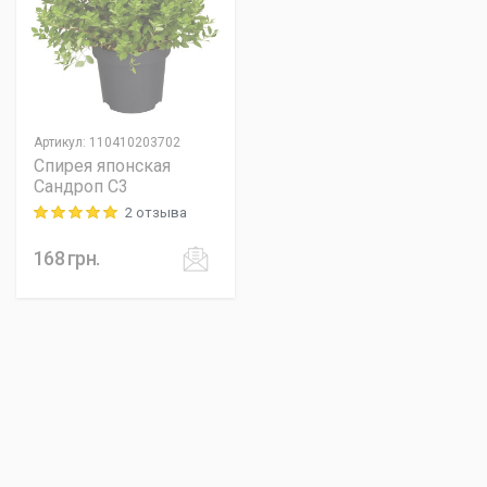
Артикул
:
110410203702
Спирея японская
Сандроп C3
2 отзыва
Rating: 5 out of 5
168
грн.