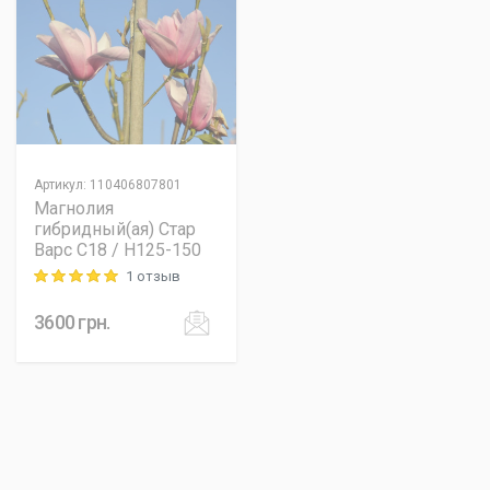
Артикул
:
110406807801
Магнолия
гибридный(ая) Стар
Варс C18 / H125-150
1 отзыв
Rating: 5 out of 5
3600
грн.