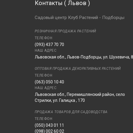
Контакты
(
Львов
)
Магнолия Суланжа
Сатисфекшн
Садовый центр Клуб Растений - Подборцы
Магнолия Суланжа
Суперба
РОЗНИЧНАЯ ПРОДАЖА РАСТЕНИЙ
Магнолия Сюзан
ТЕЛЕФОН
Магнолия Хани Тулип
(093) 437 70 70
НАШ АДРЕС
Магнолия Хевен Сент
Львовская обл., Львов-Подборцы, ул. Шухевича, 
Магнолия Элизабет
Магнолия бруклинская
ОПТОВАЯ ПРОДАЖА ДЕКОРАТИВНЫХ РАСТЕНИЙ
Еллоу Берд
ТЕЛЕФОН
Магнолия в ассортименте
(063) 050 10 40
НАШ АДРЕС
Магнолия гибридная
Львовская обл., Перемишлянский район, село
Баттерфляй
Стрилки, ул. Галицка , 170
Магнолия гибридная Блэк
Тулип
ПРОДАЖА ТОВАРОВ ДЛЯ САДОВОДСТВА
Магнолия гибридная Блю
ТЕЛЕФОН
Опал
(050) 043 01 11
Магнолия гибридная
(098) 002 60 02