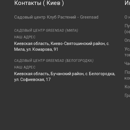
Контакты
(
Киев
)
И
Садовый центр Клуб Растений - Greensad
О 
Пу
САДОВЫЙ ЦЕНТР GREENSAD (МИЛА)
(о
НАШ АДРЕС
Оп
Киевская область, Киево-Святошинский район, с.
Ус
Мила, ул. Комарова, 91
то
8
САДОВЫЙ ЦЕНТР GREENSAD (БЕЛОГОРОДКА)
Ча
НАШ АДРЕС
По
Киевская область, Бучанский район, с. Белогородка,
ко
ул. Софиевская, 17
Ко
Гр