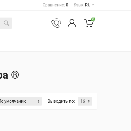
Сравнение
:
0
Язык
:
RU
0
ра ®
Выводить по
: