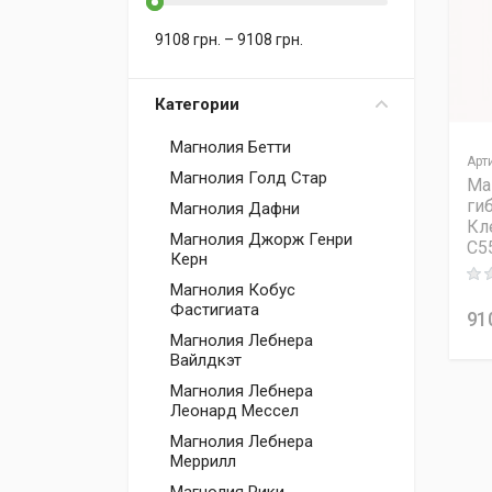
9108
грн.
–
9108
грн.
Категории
Магнолия Бетти
Арт
Магнолия Голд Стар
Ма
ги
Магнолия Дафни
Кл
Магнолия Джорж Генри
C5
Керн
Rati
Магнолия Кобус
Фастигиата
91
Магнолия Лебнера
Вайлдкэт
Магнолия Лебнера
Леонард Мессел
Магнолия Лебнера
Меррилл