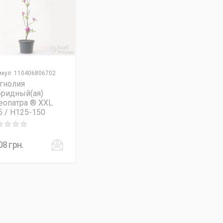
икул
:
110406806702
гнолия
бридный(ая)
еопатра ® XXL
5 / H125-150
ng: 0 out of 5
08
грн.