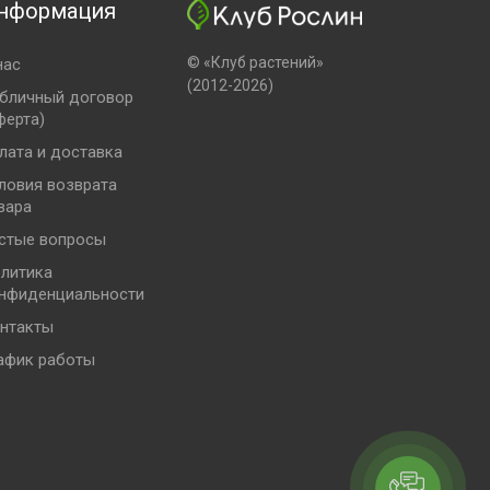
нформация
© «Клуб растений»
нас
(2012-2026)
бличный договор
ферта)
лата и доставка
ловия возврата
вара
стые вопросы
литика
нфиденциальности
нтакты
афик работы