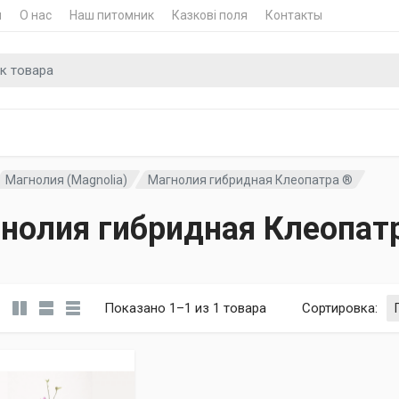
и
О нас
Наш питомник
Казкові поля
Контакты
для
Магнолия (Magnolia)
Магнолия гибридная Клеопатра ®
нолия гибридная Клеопат
Показано 1–1 из 1 товара
Сортировка
: