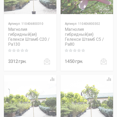
Артикул
:
110406800310
Артикул
:
110406800302
Магнолия
Магнолия
гибридный(ая)
гибридный(ая)
Гелекси Штамб C20 /
Гелекси Штамб C5 /
Pa130
Pa80
Rating: 0 out of 5
Rating: 0 out of 5
3312
грн.
1450
грн.