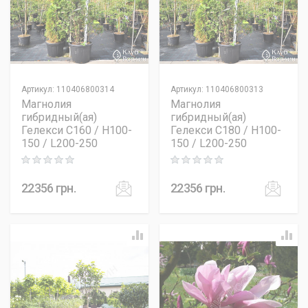
Артикул
:
110406800314
Артикул
:
110406800313
Магнолия
Магнолия
гибридный(ая)
гибридный(ая)
Гелекси C160 / H100-
Гелекси C180 / H100-
150 / L200-250
150 / L200-250
Rating: 0 out of 5
Rating: 0 out of 5
22356
грн.
22356
грн.