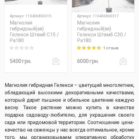
Артикул
:
110406800315
Артикул
:
110406800317
Магнолия
Магнолия
гибридный(ая)
гибридный(ая)
Гелекси Штамб C15 /
Гелекси Штамб C30 /
Pa180
Pa180
1 отзыв
Rating: 0 out of 5
Rating: 5 out of 5
5400
грн.
6000
грн.
Магнолия гибридная Гелекси – цветущий многолетник,
обладающий высокими декоративными качествами,
который дарит пышное и обильное цветение каждую
весну. Такое растение можно купить в качестве
подарка садоводу-любителю, для украшения своего
сада или придомовой территории. Соотношение цена-
качество на саженцы у нас всегда оптимальное, кроме
того, мы организовываем оперативную обработку