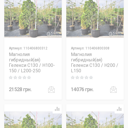
Артикул
:
110406800312
Артикул
:
110406800308
Магнолия
Магнолия
гибридный(ая)
гибридный(ая)
Гелекси C130 / H100-
Гелекси C130 / H200 /
150 / L200-250
L150
Rating: 0 out of 5
Rating: 0 out of 5
21528
грн.
14076
грн.