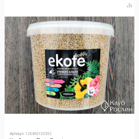
Артикул
:
120400102352