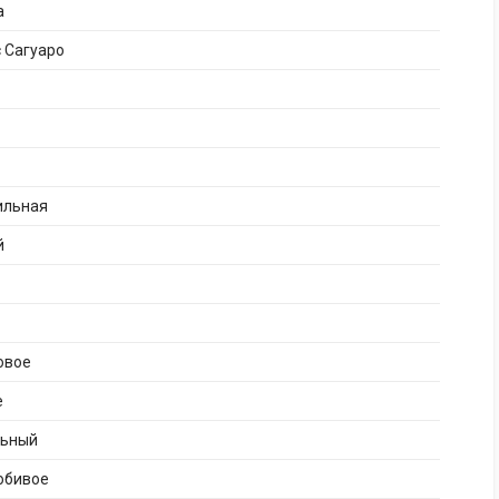
а
 Сагуаро
ильная
й
овое
е
льный
юбивое