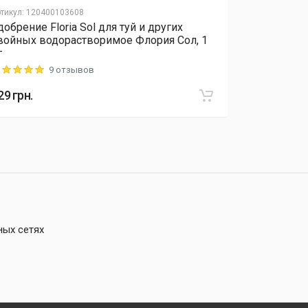
тикул
:
120400103608
Артикул
:
12040
добрение Floria Sol для туй и других
Удобрение 
войных водорастворимое Флория Сол, 1
растений 5-
г
удобрение 
9 отзывов
ting: 5 out of 5
Rating: 5 out o
29
грн.
934
грн.
ных сетях