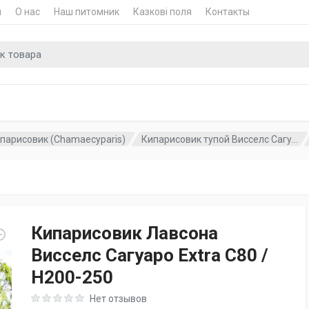
и
О нас
Наш питомник
Казкові поля
Контакты
для
парисовик (Chamaecyparis)
Кипарисовик тупой Висселс Сагу...
Кипарисовик Лавсона
Висселс Сагуаро Extra C80 /
H200-250
Rating: 0 out of 5
Нет отзывов