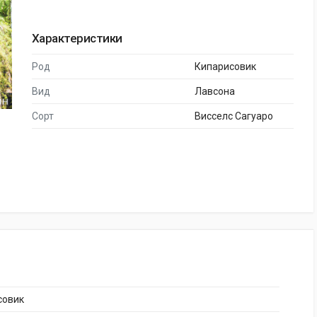
Характеристики
Род
Кипарисовик
Вид
Лавсона
Сорт
Висселс Сагуаро
совик