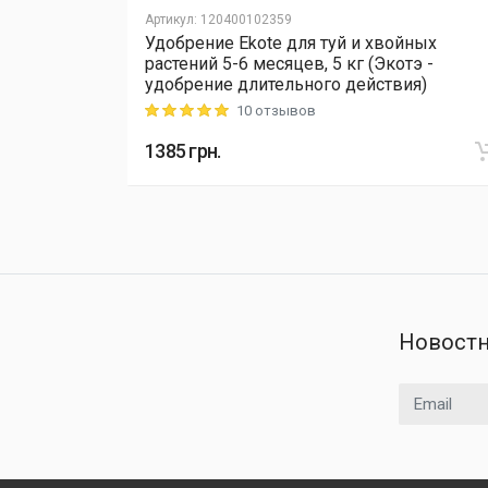
Артикул
:
120400102359
йных
Удобрение Ekote для туй и хвойных
тэ -
растений 5-6 месяцев, 5 кг (Экотэ -
ия)
удобрение длительного действия)
10 отзывов
Rating: 5 out of 5
1385
грн.
Новостн
Email адрес