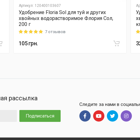
Артикул
:
120400103607
Ар
Удобрение Floria Sol для туй и других
У
хвойных водорастворимое Флория Сол,
х
200 г
к
7 отзывов
Rating: 5 out of 5
Ra
105
грн.
3
ая рассылка
Следите за нами в социаль
Подписаться