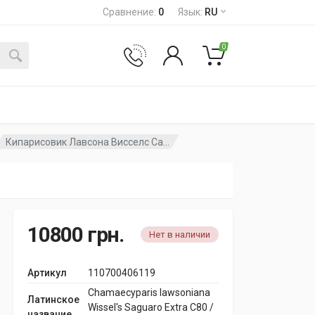
Сравнение
:
0
Язык
:
RU
0
Кипарисовик Лавсона Висселс Са...
10800
грн.
Нет в наличии
Артикул
110700406119
Chamaecyparis lawsoniana
Латинское
Wissel's Saguaro Extra C80 /
название