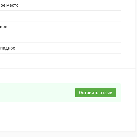
ное место
ивое
опадное
Оставить отзыв