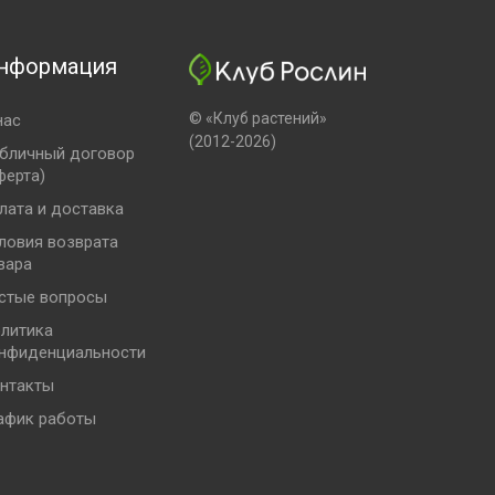
нформация
© «Клуб растений»
нас
(2012-2026)
бличный договор
ферта)
лата и доставка
ловия возврата
вара
стые вопросы
литика
нфиденциальности
нтакты
афик работы