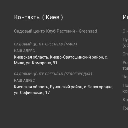
Контакты
(
Киев
)
И
Садовый центр Клуб Растений - Greensad
О 
Пу
САДОВЫЙ ЦЕНТР GREENSAD (МИЛА)
(о
НАШ АДРЕС
Оп
Киевская область, Киево-Святошинский район, с.
Ус
Мила, ул. Комарова, 91
то
8
САДОВЫЙ ЦЕНТР GREENSAD (БЕЛОГОРОДКА)
Ча
НАШ АДРЕС
По
Киевская область, Бучанский район, с. Белогородка,
ко
ул. Софиевская, 17
Ко
Гр