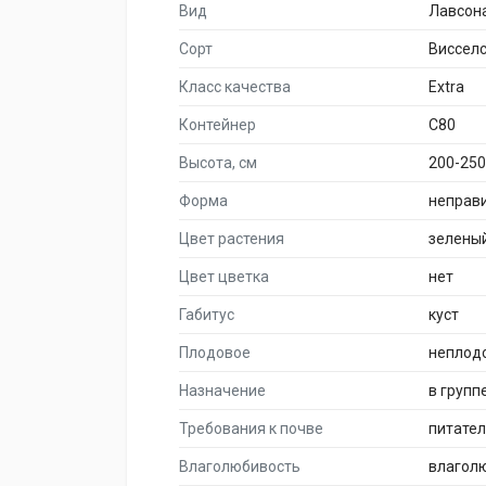
Вид
Лавсон
Сорт
Висселс
Класс качества
Extra
Контейнер
C80
Высота, см
200-250
Форма
неправ
Цвет растения
зелены
Цвет цветка
нет
Габитус
куст
Плодовое
неплод
Назначение
в групп
Требования к почве
питате
Влаголюбивость
влагол