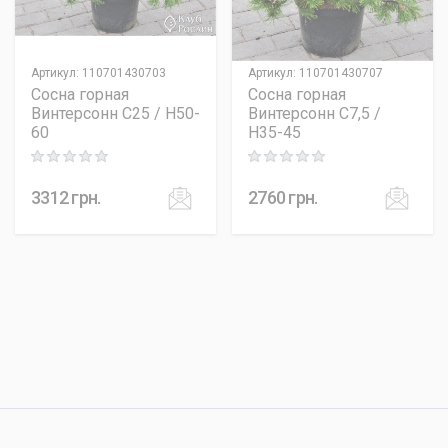
Артикул
:
110701430703
Артикул
:
110701430707
Сосна горная
Сосна горная
Винтерcонн C25 / H50-
Винтерcонн C7,5 /
60
H35-45
Rating: 0 out of 5
Rating: 0 out of 5
3312
грн.
2760
грн.