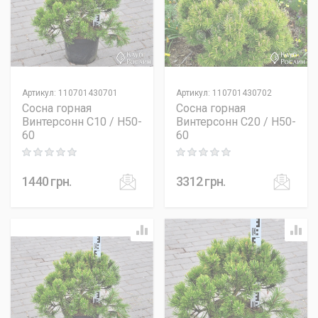
Артикул
:
110701430701
Артикул
:
110701430702
Сосна горная
Сосна горная
Винтерcонн C10 / H50-
Винтерcонн C20 / H50-
60
60
Rating: 0 out of 5
Rating: 0 out of 5
1440
грн.
3312
грн.