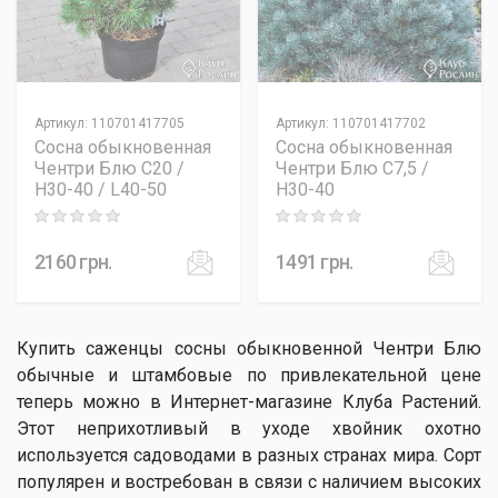
Артикул
:
110701417705
Артикул
:
110701417702
Сосна обыкновенная
Сосна обыкновенная
Чентри Блю C20 /
Чентри Блю C7,5 /
H30-40 / L40-50
H30-40
Rating: 0 out of 5
Rating: 0 out of 5
2160
грн.
1491
грн.
Купить саженцы сосны обыкновенной Чентри Блю
обычные и штамбовые по привлекательной цене
теперь можно в Интернет-магазине Клуба Растений.
Этот неприхотливый в уходе хвойник охотно
используется садоводами в разных странах мира. Сорт
популярен и востребован в связи с наличием высоких