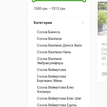
1500
грн.
–
3312
грн.
Категории
Сосна Банкса
Сосна Валлиха
Арт
Сосна Валлиха Денса Хилл
Со
Сосна Валлиха Нана
Ст
50 
Сосна Валлиха
Умбракулифера
Rati
Сосна Веймутова
29
Сосна Веймутова
Бергманс Мини
Сосна Веймутова Блю
Кловерс
Сосна Веймутова Блю Шаг
Сосна Веймутова Едель