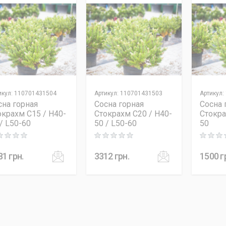
икул
:
110701431504
Артикул
:
110701431503
Артикул
:
сна горная
Сосна горная
Сосна 
окрахм C15 / H40-
Стокрахм C20 / H40-
Стокра
/ L50-60
50 / L50-60
50
ng: 0 out of 5
Rating: 0 out of 5
Rating: 0
81
грн.
3312
грн.
1500
г