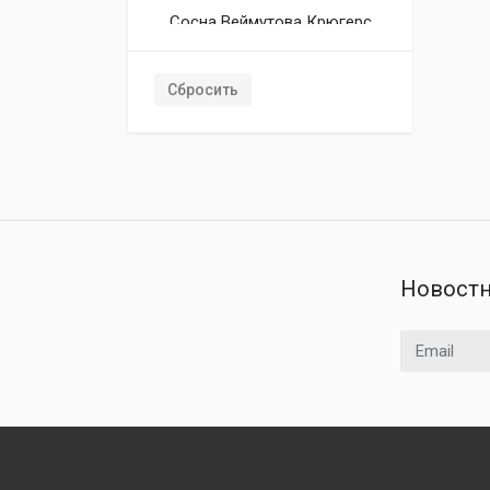
Сосна Веймутова Крюгерс
Лилипут
Сосна Веймутова Макопин
Сбросить
Сосна Веймутова Минима
Сосна Веймутова Нана
Сосна Веймутова Ниагара
Фоллс
Сосна Веймутова Онтарио
Сосна Веймутова Пендула
Сосна Веймутова Радиата
Новостн
Сосна Веймутова Сара
Рейчел
Email адрес
Сосна Веймутова Секрест
Сосна Веймутова Тини
Керлс
Сосна Веймутова
Торулоза
Сосна Веймутова