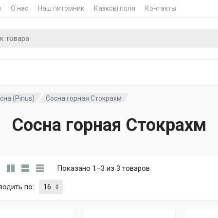
и
О нас
Наш питомник
Казкові поля
Контакты
для
сна (Pinus)
Сосна горная Стокрахм
Сосна горная Стокрахм
Показано 1–3 из 3 товаров
водить по
: