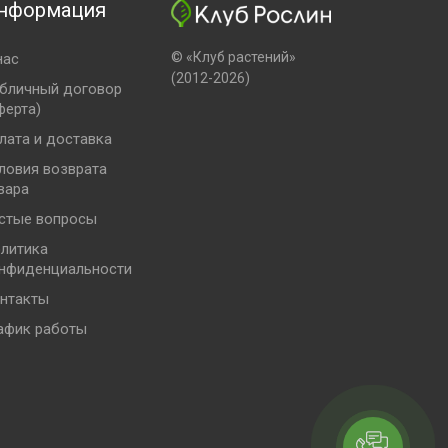
нформация
© «Клуб растений»
нас
(2012-2026)
бличный договор
ферта)
лата и доставка
ловия возврата
вара
стые вопросы
литика
нфиденциальности
нтакты
афик работы