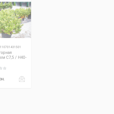
110701431501
горная
хм C7,5 / H40-
 out of 5
рн.