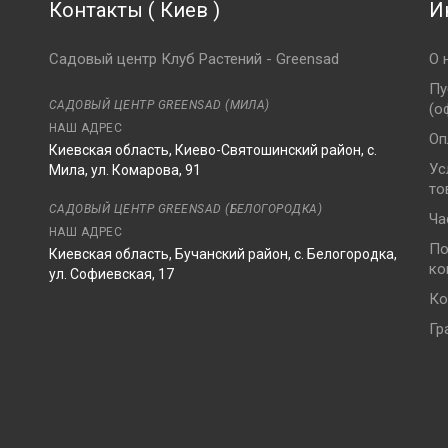
Контакты
(
Киев
)
И
Садовый центр Клуб Растений - Greensad
О 
Пу
САДОВЫЙ ЦЕНТР GREENSAD (МИЛА)
(о
НАШ АДРЕС
Оп
Киевская область, Киево-Святошинский район, с.
Ус
Мила, ул. Комарова, 91
то
8
САДОВЫЙ ЦЕНТР GREENSAD (БЕЛОГОРОДКА)
Ча
НАШ АДРЕС
По
Киевская область, Бучанский район, с. Белогородка,
ко
ул. Софиевская, 17
Ко
Гр