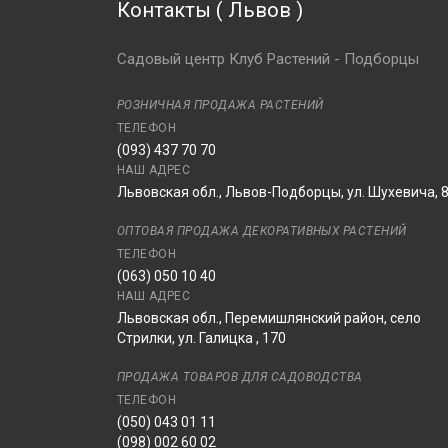
Контакты
(
Львов
)
Фастигиата
Сосна Тунберга Маиджима
Садовый центр Клуб Растений - Подборцы
Сосна Тунберга Сайонара
Сосна Тунберга Тундерхед
РОЗНИЧНАЯ ПРОДАЖА РАСТЕНИЙ
Сосна Шверина
ТЕЛЕФОН
(093) 437 70 70
Сосна Шверина Витхорст
НАШ АДРЕС
Сосна белокорая
Львовская обл., Львов-Подборцы, ул. Шухевича, 
(Гельдрейха)
Сосна белокорая
ОПТОВАЯ ПРОДАЖА ДЕКОРАТИВНЫХ РАСТЕНИЙ
(Гельдрейха) Грин Джайнт
ТЕЛЕФОН
Сосна белокорая
(063) 050 10 40
(Гельдрейха) Компакт
НАШ АДРЕС
Джем
Львовская обл., Перемишлянский район, село
Стрилки, ул. Галицка , 170
Сосна белокорая
(Гельдрейха) Линденгоф
ПРОДАЖА ТОВАРОВ ДЛЯ САДОВОДСТВА
Сосна белокорая
ТЕЛЕФОН
(Гельдрейха) Малинки
(050) 043 01 11
Сосна белокорая
(098) 002 60 02