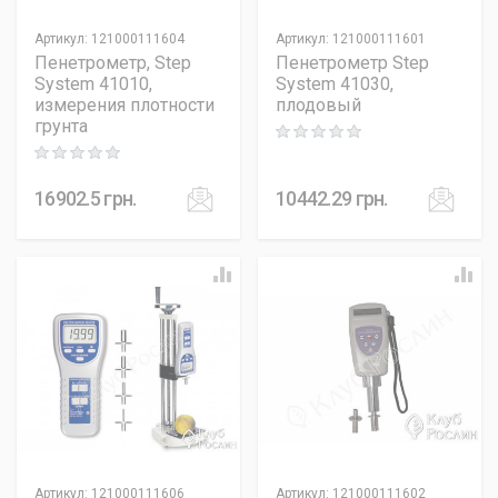
Артикул
:
121000111604
Артикул
:
121000111601
Пенетрометр, Step
Пенетрометр Step
System 41010,
System 41030,
измерения плотности
плодовый
грунта
Rating: 0 out of 5
Rating: 0 out of 5
16902.5
грн.
10442.29
грн.
Артикул
:
121000111606
Артикул
:
121000111602