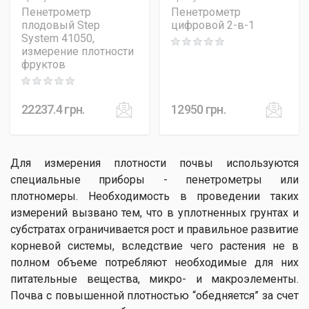
Пенетрометр
Пенетрометр
плодовый Step
цифровой 2-в-1
System 41050,
Rating: 0 out of 5
измерение плотности
фруктов
Rating: 0 out of 5
22237.4
грн.
12950
грн.
Для измерения плотности почвы используются
специальные приборы - пенетрометры или
плотномеры. Необходимость в проведении таких
измерений вызвано тем, что в уплотненных грунтах и
субстратах ограничивается рост и правильное развитие
корневой системы, вследствие чего растения не в
полном объеме потребляют необходимые для них
питательные вещества, микро- и макроэлементы.
Почва с повышенной плотностью “обедняется” за счет