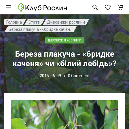
Головна
Статті
Дивовижні рослини
Береза плакуча - «бридке качен...
ДИВОВИЖНІ РОСЛИНИ
Береза плакуча - «бридке
каченя» чи «білий лебідь»?
2015-06-09
0
Comment