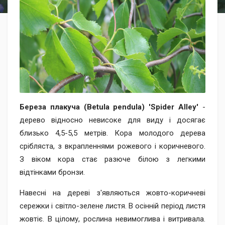
Береза плакуча (Betula pendula) 'Spider Alley'
-
дерево відносно невисоке для виду і досягає
близько 4,5-5,5 метрів. Кора молодого дерева
срібляста, з вкрапленнями рожевого і коричневого.
З віком кора стає разюче білою з легкими
відтінками бронзи.
Навесні на дереві з'являються жовто-коричневі
сережки і світло-зелене листя. В осінній період листя
жовтіє. В цілому, рослина невимоглива і витривала.