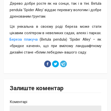
Дерево добре росте як на сонце, так і в тіні. Betula
pendula 'Spider Alley' віддає перевагу вологим і добре
дренованим ґрунтам.
Ця унікальна в своєму роді береза може стати
цікавим солітером в невеликих садах, алеях і парках.
Береза плакуча
(Betula pendula) 'Spider Alley' – як
«бридке каченя», що при вмілому ландшафтному
дизайні стане «білим лебедем» вашого саду.
Залиште коментар
Коментарі