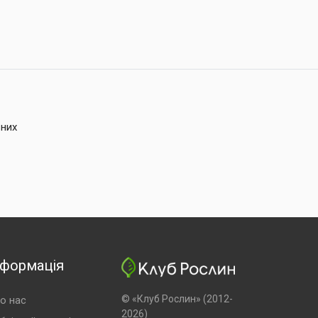
ьних
нформація
© «Клуб Рослин» (2012-
о нас
2026)