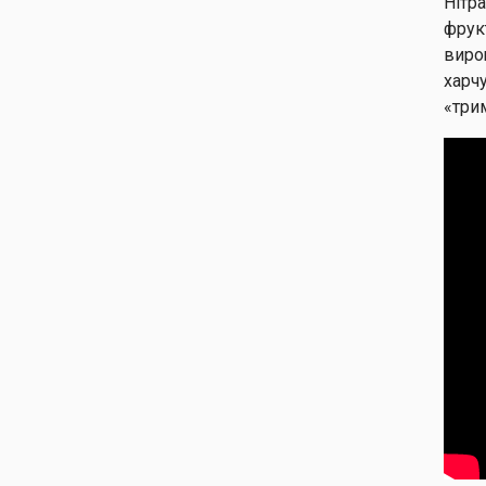
Нітр
фрук
виро
харч
«трим