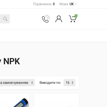
Порівняння
:
0
Мова
:
UK
0
у NPK
Виводити по
: