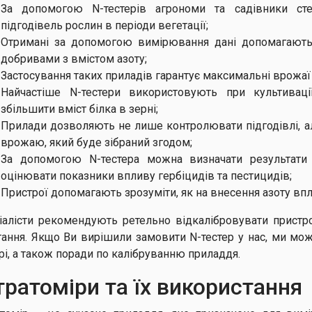
За допомогою N-тестерів агрономи та садівники сте
підгодівель рослин в періоди вегетації;
Отримані за допомогою вимірювання дані допомагають 
добривами з вмістом азоту;
Застосування таких приладів гарантує максимальні врожаї 
Найчастіше N-тестери використовують при культивац
збільшити вміст білка в зерні;
Прилади дозволяють не лише контролювати підгодівлі, але
врожаю, який буде зібраний згодом;
За допомогою N-тестера можна визначати результати
оцінювати показники впливу гербіцидів та пестицидів;
Пристрої допомагають зрозуміти, як на внесення азоту вп
іалісти рекомендують ретельно відкалібровувати пристро
тання. Якщо Ви вирішили замовити N-тестер у нас, ми мо
рі, а також поради по калібруванню приладдя.
тратоміри т​а їх використання