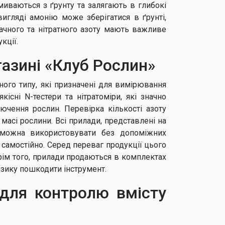
миваються з ґрунту та залягають в глибокі
игляді амонію може зберігатися в ґрунті,
іачного та нітратного азоту мають важливе
кції.
ази​ні «Клуб Рослин»
ного типу, які призначені для вимірювання
існі N-тестери та нітратоміри, які значно
чення рослин. Перевірка кількості азоту
масі рослини. Всі прилади, представлені на
Їх можна використовувати без допоміжних
самостійно. Серед переваг продукції цього
Крім того, прилади продаються в комплектах
изику пошкодити інструмент.
ї для контролю вмісту