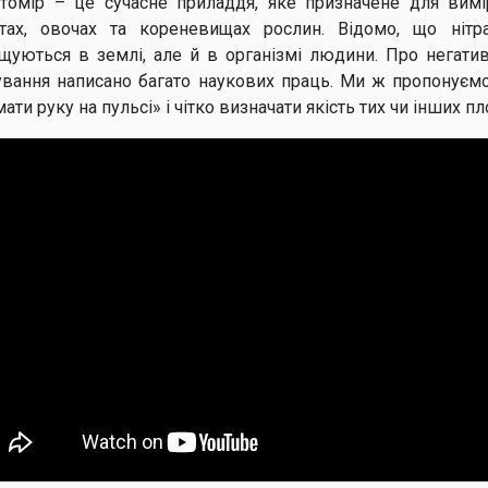
атомір – це сучасне приладдя, яке призначене для вимір
тах, овочах та кореневищах рослин. Відомо, що нітр
щуються в землі, але й в організмі людини. Про негати
ування написано багато наукових праць. Ми ж пропонуємо
ати руку на пульсі» і чітко визначати якість тих чи інших пл