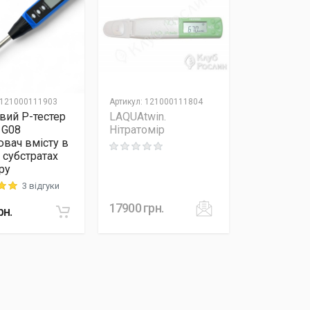
121000111903
Артикул
:
121000111804
ий P-тестер
LAQUAtwin.
o G08
Нітратомір
вач вмісту в
Rating: 0 out of 5
і субстратах
ру
3 відгуки
 out of 5
17900
грн.
рн.