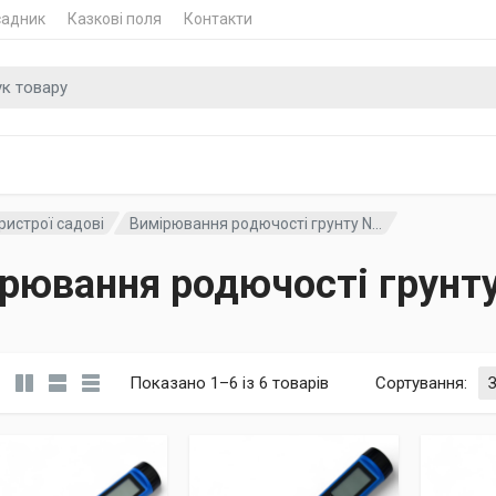
садник
Казкові поля
Контакти
 для
ристрої садові
Вимірювання родючості грунту N...
рювання родючості грунт
Показано 1–6 із 6 товарів
Сортування
: