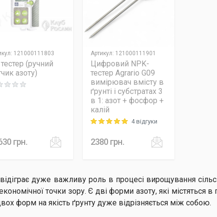
икул
:
121000111803
Артикул
:
121000111901
 тестер (ручний
Цифровий NPK-
тчик азоту)
тестер Agrario G09
вимірювач вмісту в
ng: 0 out of 5
ґрунті і субстратах 3
в 1: азот + фосфор +
калій
4 відгуки
Rating: 5 out of 5
630
грн.
2380
грн.
 відіграє дуже важливу роль в процесі вирощування сільсь
 економічної точки зору. Є дві форми азоту, які містяться в ґ
двох форм на якість ґрунту дуже відрізняється між собою.