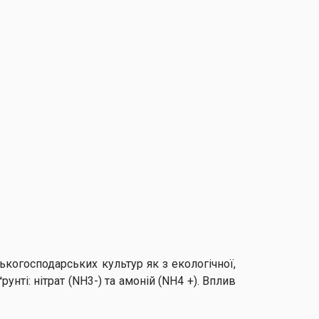
когосподарських культур як з екологічної,
рунті: нітрат (NH3-) та амоній (NH4 +). Вплив