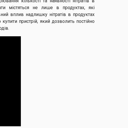
ювання кількості та наявності нітратів в
ати містяться не лише в продуктах, які
вний вплив надлишку нітратів в продуктах
 купити пристрій, який дозволить постійно
одів.