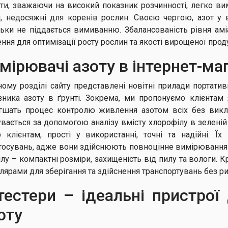
ати, зважаючи на високий показник розчинності, легко ви
, недосяжні для коренів рослин. Своєю чергою, азот у в
льки не піддається вимиванню. Збалансованість рівня ам
ння для оптимізації росту рослин та якості вирощеної проду
мірювачі азоту в інтернет-маг
ному розділі сайту представлені новітні прилади портатив
зника азоту в ґрунті. Зокрема, ми пропонуємо клієнтам як
гшать процес контролю живлення азотом всіх без виклю
увається за допомогою аналізу вмісту хлорофілу в зеленій 
р клієнтам, прості у використанні, точні та надійні. 
тосувань, адже вони здійснюють повноцінне вимірювання 
ілу – компактні розміри, захищеність від пилу та вологи. 
тлярами для зберігання та здійснення транспортувань без р
тестери – ідеаль​ні пристро
оту