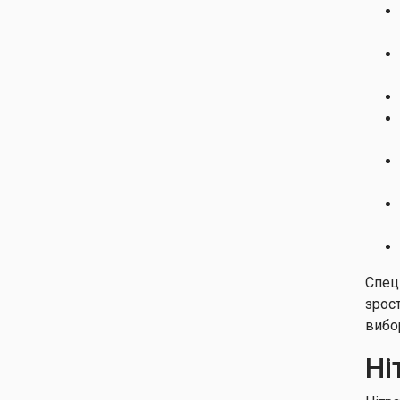
Спец
зрос
вибо
Ні