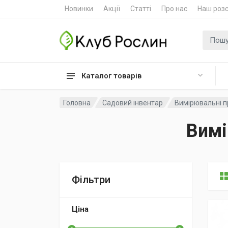
Новинки
Акції
Статті
Про нас
Наш роз
Пошук
Каталог товарів
Головна
Садовий інвентар
Вимірювальні п
Вимі
Фільтри
Ціна