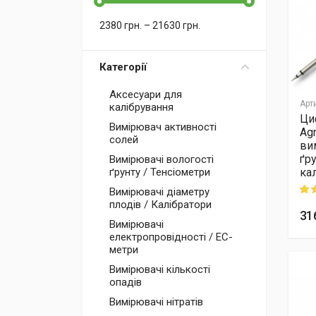
2380
грн.
–
21630
грн.
Категорії
Аксесуари для
Арт
калібрування
Ци
Вимірювач активності
Agr
солей
ви
ґру
Вимірювачі вологості
ка
ґрунту / Тенсіометри
Rati
Вимірювачі діаметру
плодів / Калібратори
31
Вимірювачі
електропровідності / EC-
метри
Вимірювачі кількості
опадів
Вимірювачі нітратів