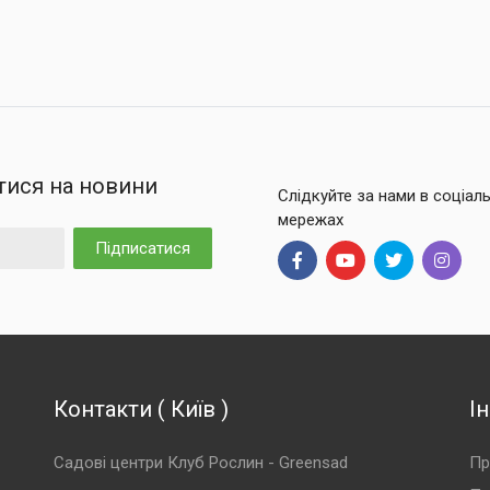
тися на новини
Слідкуйте за нами в соціал
мережах
Підписатися
Контакти
(
Київ
)
І
Садові центри Клуб Рослин - Greensad
Пр