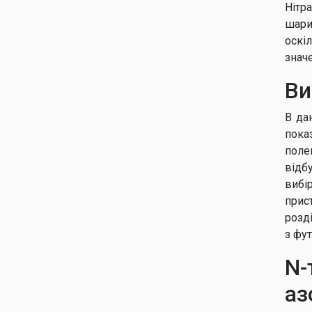
Нітр
шари
оскі
значе
Ви
В да
пока
поле
відб
вибі
прис
розд
з фу
N-
аз