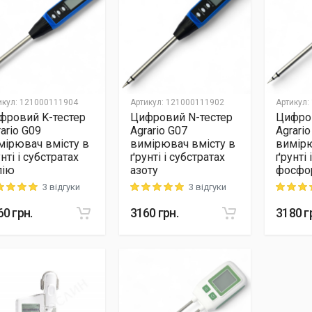
икул
:
121000111904
Артикул
:
121000111902
Артикул
:
фровий K-тестер
Цифровий N-тестер
Цифров
ario G09
Agrario G07
Agrari
мірювач вмісту в
вимірювач вмісту в
вимірю
нті і субстратах
ґрунті і субстратах
ґрунті 
лію
азоту
фосфо
3 відгуки
3 відгуки
ng: 5 out of 5
Rating: 5 out of 5
Rating: 5
60
грн.
3160
грн.
3180
г