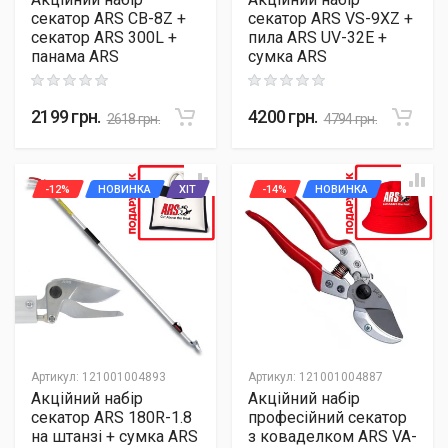
секатор ARS CB-8Z +
секатор ARS VS-9ХZ +
секатор ARS 300L +
пила ARS UV-32E +
панама ARS
сумка ARS
Rating: 0 out of 5
Rating: 0 out of 5
2199
грн.
4200
грн.
2618
грн.
4794
грн.
-12%
НОВИНКА
ХІТ
-14%
НОВИНКА
Артикул
:
121001004893
Артикул
:
121001004887
Акційний набір
Акційний набір
секатор ARS 180R-1.8
професійний секатор
на штанзі + сумка ARS
з коваделком ARS VA-