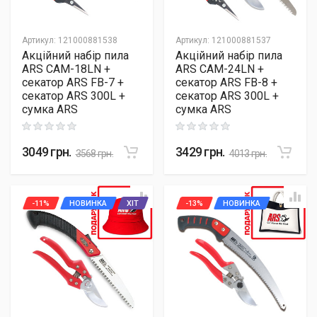
Артикул
:
121000881538
Артикул
:
121000881537
Акційний набір пила
Акційний набір пила
ARS CAM-18LN +
ARS CAM-24LN +
секатор ARS FB-7 +
секатор ARS FB-8 +
секатор ARS 300L +
секатор ARS 300L +
сумка ARS
сумка ARS
Rating: 0 out of 5
Rating: 0 out of 5
3049
грн.
3429
грн.
3568
грн.
4013
грн.
-11%
НОВИНКА
ХІТ
-13%
НОВИНКА