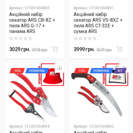
Артикул
:
121001004883
Артикул
:
121001004891
Акційний набір
Акційний набір
секатор ARS CB-8Z +
секатор ARS VS-8XZ +
пила ARS G-17 +
пила ARS CT-32E +
панама ARS
сумка ARS
Rating: 0 out of 5
Rating: 0 out of 5
3029
грн.
3999
грн.
3418
грн.
4574
грн.
-16%
НОВИНКА
-12%
НОВИНКА
ХІТ
Артикул
:
121001004894
Артикул
:
121001004892
Акційний набір
Акційний набір