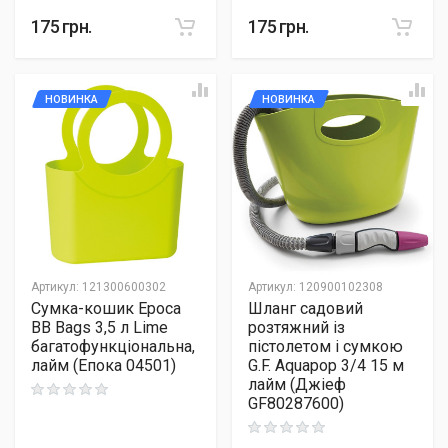
175
грн.
175
грн.
НОВИНКА
НОВИНКА
Артикул
:
121300600302
Артикул
:
120900102308
Сумка-кошик Epoca
Шланг садовий
BB Bags 3,5 л Lime
розтяжний із
багатофункціональна,
пістолетом і сумкою
лайм (Епока 04501)
G.F. Aquapop 3/4 15 м
лайм (Джіеф
Rating: 0 out of 5
GF80287600)
Rating: 0 out of 5