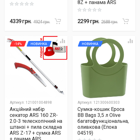
8Z + панама ARS
Rating: 0 out of 5
Rating: 0 out of 5
4339
грн.
2299
грн.
4924
грн.
2688
грн.
-14%
НОВИНКА
НОВИНКА
Артикул
:
121001004898
Артикул
:
121300600303
Акційний набір
Сумка-кошик Epoca
секатор ARS 160 ZR-
BB Bags 3,5 л Olive
2.0-3 телескопічний на
багатофункціональна,
штанзі + пила складна
оливкова (Епока
ARS Z-17 + сумка ARS
04519)
+ панама ARS