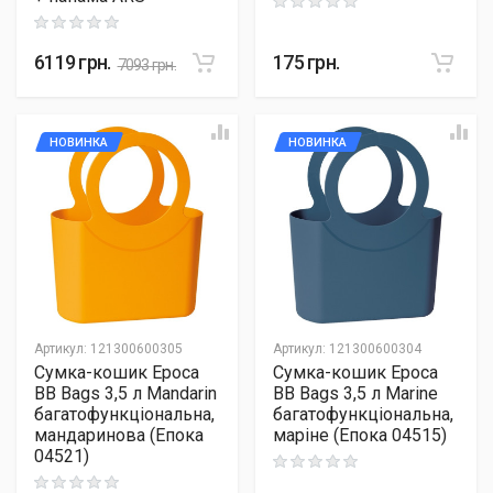
Rating: 0 out of 5
Rating: 0 out of 5
6119
грн.
175
грн.
7093
грн.
НОВИНКА
НОВИНКА
Артикул
:
121300600305
Артикул
:
121300600304
Сумка-кошик Epoca
Сумка-кошик Epoca
BB Bags 3,5 л Mandarin
BB Bags 3,5 л Marine
багатофункціональна,
багатофункціональна,
мандаринова (Епока
маріне (Епока 04515)
04521)
Rating: 0 out of 5
Rating: 0 out of 5