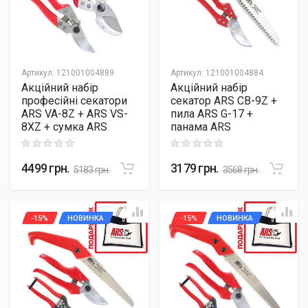
Артикул
:
121001004889
Артикул
:
121001004884
Акційний набір
Акційний набір
професійні секатори
секатор ARS CB-9Z +
ARS VA-8Z + ARS VS-
пила ARS G-17 +
8XZ + сумка ARS
панама ARS
Rating: 0 out of 5
Rating: 0 out of 5
4499
грн.
3179
грн.
5183
грн.
3568
грн.
-15%
НОВИНКА
-15%
НОВИНКА