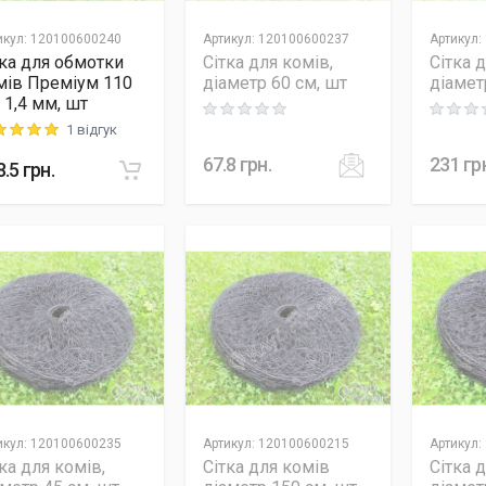
икул
:
120100600240
Артикул
:
120100600237
Артикул
:
тка для обмотки
Сітка для комів,
Сітка 
мів Преміум 110
діаметр 60 см, шт
діамет
 1,4 мм, шт
Rating: 0 out of 5
Rating: 0
1 відгук
ng: 5 out of 5
67.8
грн.
231
гр
8.5
грн.
икул
:
120100600235
Артикул
:
120100600215
Артикул
:
ка для комів,
Сітка для комів
Сітка 