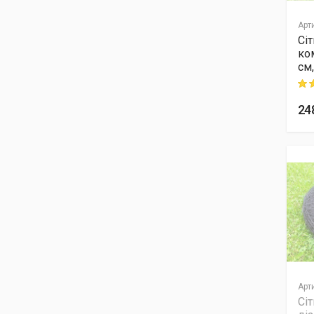
Арт
Сі
ко
см,
Rati
24
Арт
Сіт