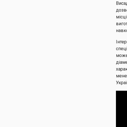
Виса
дозв
місці
виго
навк
Інте
спец
може
діам
хара
мене
Украї