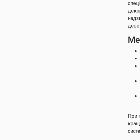
спец
деко
надз
дере
Ме
При 
кращ
сист