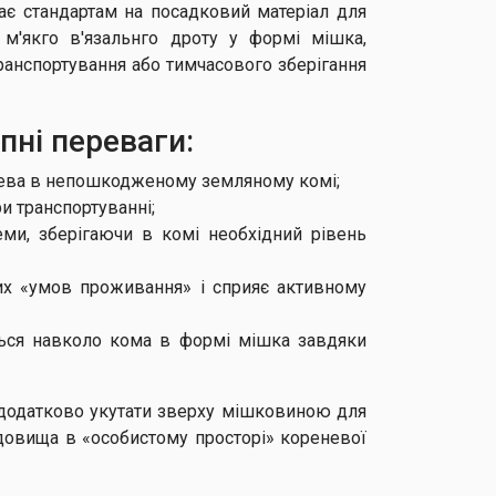
дає стандартам на посадковий матеріал для
 м'якго в'язальнго дроту у формі мішка,
ранспортування або тимчасового зберігання
пні переваги:
ерева в непошкодженому земляному комі;
 транспортуванні;
и, зберігаючи в комі необхідний рівень
их «умов проживання» і сприяє активному
ується навколо кома в формі мішка завдяки
 додатково укутати зверху мішковиною для
довища в «особистому просторі» кореневої