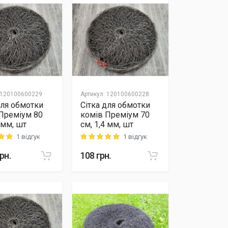
120100600229
Артикул
:
120100600228
для обмотки
Сітка для обмотки
Преміум 80
комів Преміум 70
 мм, шт
см, 1,4 мм, шт
1 відгук
1 відгук
 out of 5
Rating: 5 out of 5
рн.
108
грн.