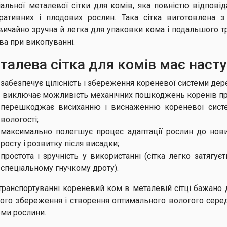
іальної металевої сітки для комів, яка повністю відпові
ративних і плодових рослин. Така сітка виготовлена з
вичайно зручна й легка для упаковки кома і подальшого т
ва при викопуванні.
талева сітка для комів має насту
забезпечує цілісність і збереження кореневої системи д
виключає можливість механічних пошкоджень коренів при
перешкоджає висиханню і виснаженню кореневої систем
вологості;
максимально полегшує процес адаптації рослин до нов
росту і розвитку після висадки;
простота і зручність у використанні (сітка легко затяг
спеціальному гнучкому дроту).
транспортуванні кореневий ком в металевій сітці бажано
ого збереження і створення оптимального вологого сере
еми рослини.