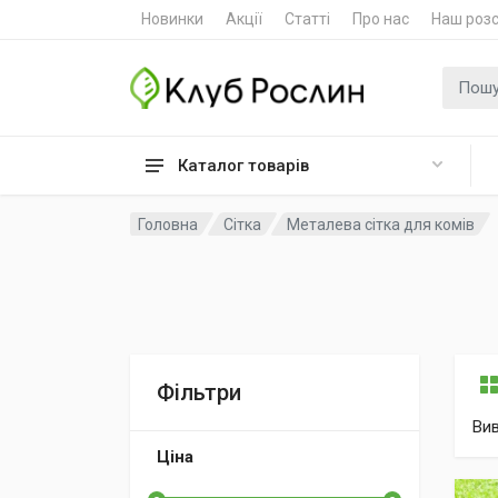
Новинки
Акції
Статті
Про нас
Наш роз
Пошук
Каталог товарів
Головна
Сітка
Металева сітка для комів
Фільтри
Ви
Ціна