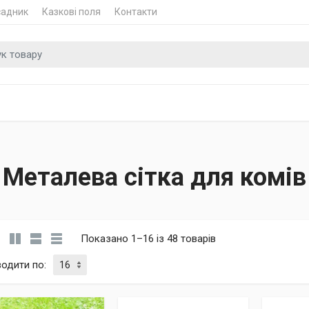
садник
Казкові поля
Контакти
 для
Металева сітка для комів
Показано 1–16 із 48 товарів
водити по
: