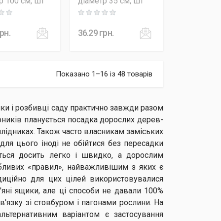
р 100 см, шт
діаметр 35 см, шт
 out of 5
Rating: 0 out of 5
рн.
36.29
грн.
Показано 1–16 із 48 товарів
ки і розбивці саду практично завжди разом
рників планується посадка дорослих дерев-
плідниках. Також часто власникам заміських
для цього іноді не обійтися без пересадки
ться досить легко і швидко, а дорослим
бливих «правил», найважливішим з яких є
диційно для цих цілей використовувалися
яні ящики, але ці способи не давали 100%
зв'язку зі стовбуром і пагонами рослини. На
льтернативним варіантом є застосування