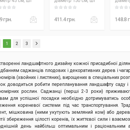
аметр 45 см, шт
діаметр 150 см, шт
діамет
ng: 0 out of 5
Rating: 0 out of 5
Rating: 0
.9
грн.
411.4
грн.
148.8
г
(current)
1
2
3
створенні ландшафтного дизайну кожної присадибної ділян
идбанням саджанців плодових і декоративних дерев і чага
номірів (хвойних і листяних), вирощених в спеціальних роз
нок доводиться робити перепланування ландшафту саду і 
номірних рослин. Саджанці (перші 2-3 роки) приживаю
вам для успішної посадки необхідно дотримуватись осо
еження кореневої системи під час транспортування. Тра
ент, мішковина (ними укутують земляний ком) або дерев'
тії збереження цілості коренів, їх життєвої сили і взаємо
однішній день найбільш оптимальним і раціональним а