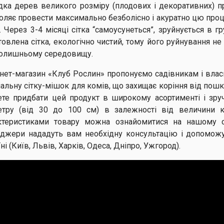
дка дерев великого розміру (плодових і декоративних) 
оляє провести максимально безболісно і акуратно цю про
. Через 3-4 місяці сітка “самоусунеться”, зруйнується в г
товлена ​​сітка, екологічно чистий, тому його руйнування 
олишньому середовищу.
рнет-магазин «Клуб Рослин» пропонуємо садівникам і вла
іальну сітку-мішок для комів, що захищає коріння від пош
те придбати цей продукт в широкому асортименті і зручні
етру (від 30 до 100 см) в залежності від величини 
ктеристиками товару можна ознайомитися на нашому са
джери нададуть вам необхідну консультацію і допомож
ні (Київ, Львів, Харків, Одеса, Дніпро, Ужгород).