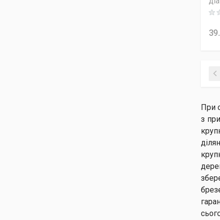
ді
Rati
39
При 
з пр
круп
діля
круп
дере
збер
брез
гаран
сьог