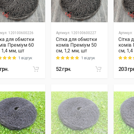
икул
:
120100600226
Артикул
:
120100600227
Артикул
:
тка для обмотки
Сітка для обмотки
Сітка 
мів Преміум 60
комів Преміум 50
комів 
 1,4 мм, шт
см, 1,2 мм, шт
см, 1,4
1 відгук
1 відгук
ng: 5 out of 5
Rating: 5 out of 5
Rating: 5
грн.
52
грн.
203
гр