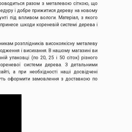
проводиться разом з металевою сіткою, що
цедуру і добре прижитися дереву на новому
рунті під впливом вологи. Матеріал, з якого
не принесе шкоди кореневій системі дерева і
сникам розплідників високоякісну металеву
кодження і висихання. В нашому магазині ви
й упаковці (по 20, 25 і 50 сіток) різного
кореневої системи дерева. З детальними
йті, а при необхідності наші досвідчені
уть оформити замовлення з доставкою по