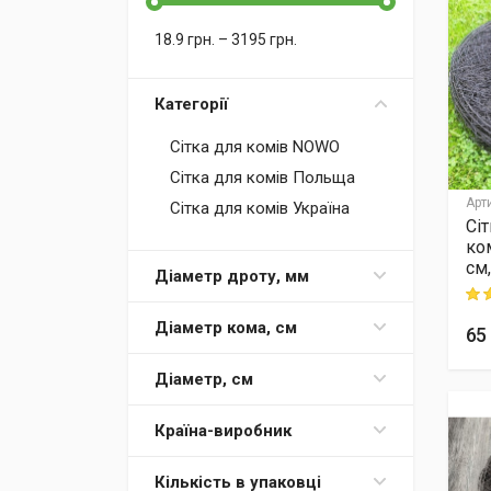
18.9
грн.
–
3195
грн.
Категорії
Сітка для комів NOWO
Сітка для комів Польща
Арт
Сітка для комів Україна
Сі
ко
см,
Діаметр дроту, мм
Rati
Діаметр кома, см
65
Діаметр, см
Країна-виробник
Кількість в упаковці