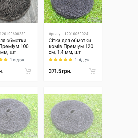
120100600230
Артикул
:
120100600241
для обмотки
Сітка для обмотки
Преміум 100
комів Преміум 120
 мм, шт
см, 1,4 мм, шт
1 відгук
1 відгук
 out of 5
Rating: 5 out of 5
н.
371.5
грн.