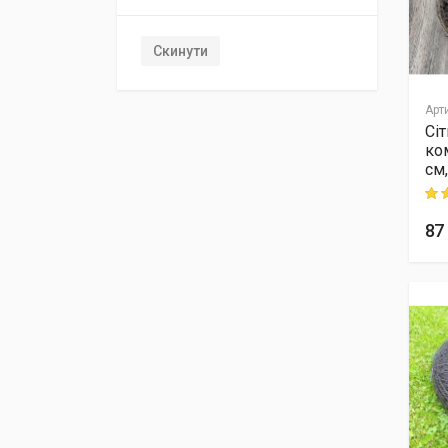
Скинути
Арт
Сі
ко
см,
Rati
87