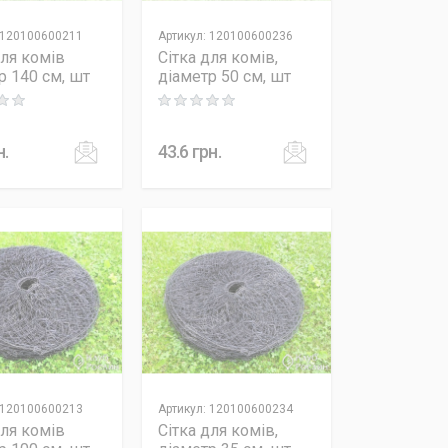
120100600211
Артикул
:
120100600236
для комів
Сітка для комів,
р 140 см, шт
діаметр 50 см, шт
 out of 5
Rating: 0 out of 5
н.
43.6
грн.
120100600213
Артикул
:
120100600234
для комів
Сітка для комів,