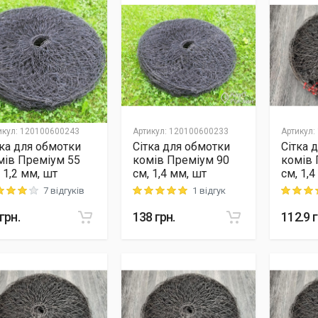
икул
:
120100600243
Артикул
:
120100600233
Артикул
:
тка для обмотки
Сітка для обмотки
Сітка 
мів Преміум 55
комів Преміум 90
комів 
 1,2 мм, шт
см, 1,4 мм, шт
см, 1,4
7 відгуків
1 відгук
ng: 4 out of 5
Rating: 5 out of 5
Rating: 5
грн.
138
грн.
112.9
г