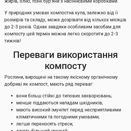
жирів, олію, пізні бур’яни з насіннєвими коробками.
У природних умовах компостна купа, залежно від її
розмірів та складу, може дозрівати від кількох місяців
до 2-3 років. Однак завдяки особливим засобам для
компосту цей термін можна легко скоротити до 2-3
тижнів!
Переваги використання
компосту
Рослини, вирощені на такому якісному органічному
добриві як компост, мають ряд переваг:
вони більш стійкі до типових захворювань;
менше піддаються нападам шкідників;
мають високий імунітет перед несприятливими
кліматичними та погодними умовами;
легше переносять стреси;
дають більший урожай;