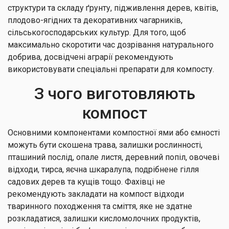
структури та складу ґрунту, підживлення дерев, квітів,
плодово-ягідних та декоративних чагарників,
сільськогосподарських культур. Для того, щоб
максимально скоротити час дозрівання натурального
добрива, досвідчені аграрії рекомендують
використовувати спеціальні препарати для компосту.
З чого виготовляють
компост
Основними компонентами компостної ями або ємності
можуть бути скошена трава, залишки рослинності,
пташиний послід, опале листя, деревний попіл, овочеві
відходи, тирса, яєчна шкаралупа, подрібнене гілля
садових дерев та кущів тощо. Фахівці не
рекомендують закладати на компост відходи
тваринного походження та сміття, яке не здатне
розкладатися, залишки кисломолочних продуктів,