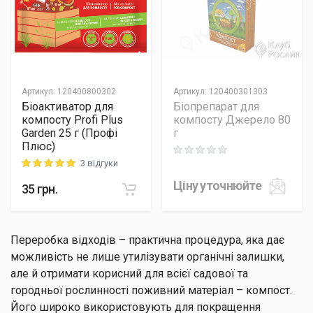
Артикул
:
120400800302
Артикул
:
120400301303
Біоактиватор для
Біопрепарат для
компосту Profi Plus
компосту Джерело 80
Garden 25 г (Профі
г
Плюс)
Rating: 0 out of 5
3 відгуки
Rating: 5 out of 5
Ціну уточнюйте
35
грн.
Переробка відходів – практична процедура, яка дає
можливість не лише утилізувати органічні залишки,
але й отримати корисний для всієї садової та
городньої рослинності поживний матеріал – компост.
Його широко використовують для покращення