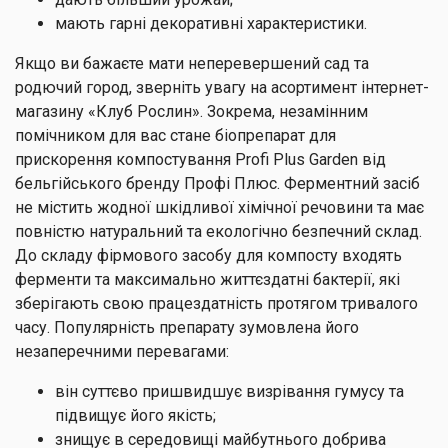
мають гарні декоративні характеристики.
Якщо ви бажаєте мати неперевершений сад та
родючий город, зверніть увагу на асортимент інтернет-
магазину «Клуб Рослин». Зокрема, незамінним
помічником для вас стане біопрепарат для
прискорення компостування Profi Plus Garden від
бельгійського бренду Профі Плюс. Ферментний засіб
не містить жодної шкідливої хімічної речовини та має
повністю натуральний та екологічно безпечний склад.
До складу фірмового засобу для компосту входять
ферменти та максимально життєздатні бактерії, які
зберігають свою працездатність протягом тривалого
часу. Популярність препарату зумовлена його
незаперечними перевагами:
він суттєво пришвидшує визрівання гумусу та
підвищує його якість;
знищує в середовищі майбутнього добрива