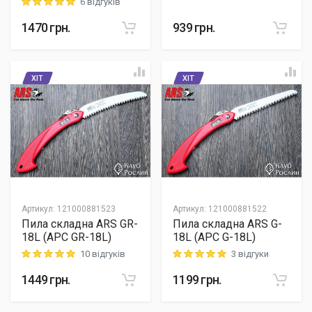
6 відгуків
Rating: 5 out of 5
1470
грн.
939
грн.
ХІТ
ХІТ
Артикул
:
121000881523
Артикул
:
121000881522
Пила складна ARS GR-
Пила складна ARS G-
18L (АРС GR-18L)
18L (АРС G-18L)
10 відгуків
3 відгуки
Rating: 5 out of 5
Rating: 5 out of 5
1449
грн.
1199
грн.