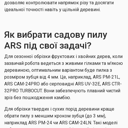
дозволяє контролювати напрямок різу та досягати
ідеальної точності навіть у щільній деревині.
Як вибрати садову пилу
ARS під свої задачі?
Для сезонної обрізки фруктових і хвойних дерев, коли
зазвичай робота ведеться з живими гілками та м’якою
деревиною, оптимальним варіантом буде пилка з
розміром зубця від 4 мм. Це, наприклад, ARS PM-21L,
ARS CAM-24PRO або серповидні ARS UV-32E, ARS CTR-
32PRO TURBOCUT. Вони забезпечують плавний чистий
зріз без пошкодження камбію.
Для обрізки твердих і сухих порід деревини краще
обрати пилу з меншим кроком зубця (до 3 мм),
наприклад ARS PM-24 чи ARS CAM-24LN. Такі моделі