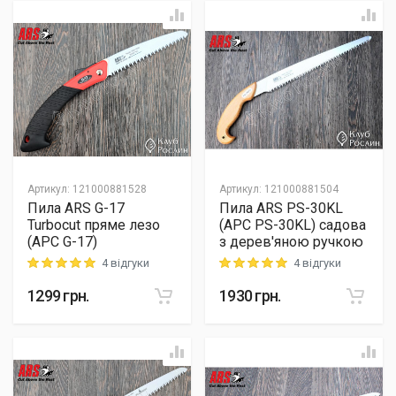
Артикул
:
121000881528
Артикул
:
121000881504
Пила ARS G-17
Пила ARS PS-30KL
Turbocut пряме лезо
(АРС PS-30KL) садова
(АРС G-17)
з дерев'яною ручкою
4 відгуки
4 відгуки
Rating: 5 out of 5
Rating: 5 out of 5
1299
грн.
1930
грн.