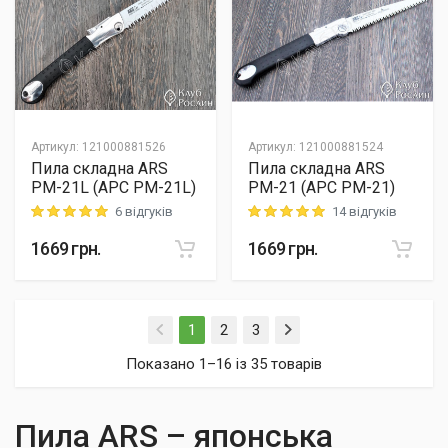
Артикул
:
121000881526
Артикул
:
121000881524
Пила складна ARS
Пила складна ARS
PM-21L (АРС PM-21L)
PM-21 (АРС PM-21)
6 відгуків
14 відгуків
Rating: 5 out of 5
Rating: 5 out of 5
1669
грн.
1669
грн.
(current)
1
2
3
Показано 1–16 із 35 товарів
Пила ARS – японська