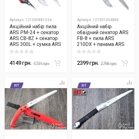
Артикул
:
121000881534
Артикул
:
121001004886
Акційний набір пила
Акційний набір
ARS PM-24 + секатор
обвідний секатор ARS
ARS CB-8Z + секатор
FB-8 + пила ARS
ARS 300L + сумка ARS
210DX + панама ARS
Rating: 0 out of 5
Rating: 0 out of 5
4149
грн.
2399
грн.
4734
грн.
2798
грн.
ХІТ
ХІТ