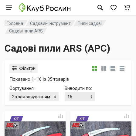
Головна
Садовий інструмент
Пили садові
Садові пили ARS
Садові пили ARS (АРС)
Фільтри
Показано 1–16 із 35 товарів
Сортування
:
Виводити по
:
ХІТ
ХІТ