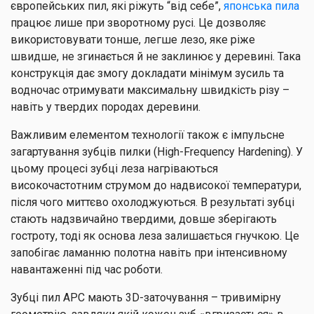
європейських пил, які ріжуть “від себе”,
японська пила
працює лише при зворотному русі. Це дозволяє
використовувати тонше, легше лезо, яке ріже
швидше, не згинається й не заклинює у деревині. Така
конструкція дає змогу докладати мінімум зусиль та
водночас отримувати максимальну швидкість різу –
навіть у твердих породах деревини.
Важливим елементом технології також є імпульсне
загартування зубців пилки (High-Frequency Hardening). У
цьому процесі зубці леза нагріваються
високочастотним струмом до надвисокої температури,
після чого миттєво охолоджуються. В результаті зубці
стають надзвичайно твердими, довше зберігають
гостроту, тоді як основа леза залишається гнучкою. Це
запобігає ламанню полотна навіть при інтенсивному
навантаженні під час роботи.
Зубці пил АРС мають 3D-заточування – тривимірну