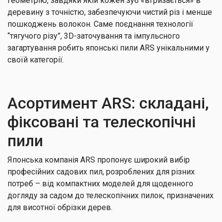
геометрію, завдяки якій кожен зуб «вгризається» в
деревину з точністю, забезпечуючи чистий різ і менше
пошкоджень волокон. Саме поєднання технології
“тягучого різу”, 3D-заточування та імпульсного
загартування робить японські пили ARS унікальними у
своїй категорії.
Асортимент ARS: складані,
фіксовані та телескопічні
пили
Японська компанія ARS пропонує широкий вибір
професійних садових пил, розроблених для різних
потреб – від компактних моделей для щоденного
догляду за садом до телескопічних пилок, призначених
для висотної обрізки дерев.