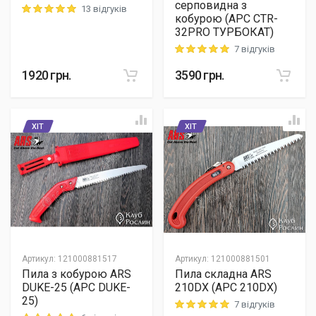
серповидна з
13 відгуків
Rating: 5 out of 5
кобурою (АРС CTR-
32PRO ТУРБОКАТ)
7 відгуків
Rating: 5 out of 5
1920
грн.
3590
грн.
ХІТ
ХІТ
Артикул
:
121000881517
Артикул
:
121000881501
Пила з кобурою ARS
Пила складна ARS
DUKE-25 (АРС DUKE-
210DX (АРС 210DX)
25)
7 відгуків
Rating: 5 out of 5