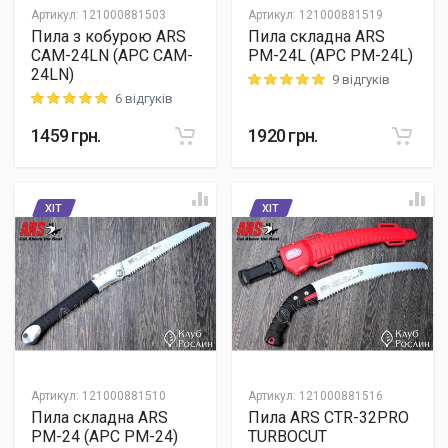
Артикул
:
121000881503
Артикул
:
121000881519
Пила з кобурою ARS
Пила складна ARS
CAM-24LN (АРС CAM-
PM-24L (АРС PM-24L)
24LN)
9 відгуків
Rating: 5 out of 5
6 відгуків
Rating: 5 out of 5
1459
грн.
1920
грн.
ХІТ
ХІТ
Артикул
:
121000881510
Артикул
:
121000881516
Пила складна ARS
Пила ARS CTR-32PRO
PM-24 (АРС PM-24)
TURBOCUT