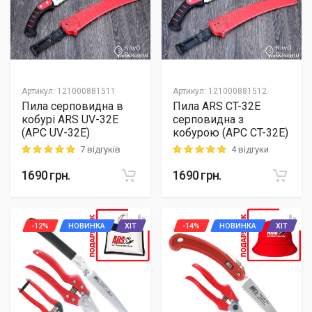
Артикул
:
121000881511
Артикул
:
121000881512
Пила серповидна в
Пила ARS CT-32E
кобурі ARS UV-32E
серповидна з
(АРС UV-32Е)
кобурою (АРС CT-32E)
7 відгуків
4 відгуки
Rating: 5 out of 5
Rating: 5 out of 5
1690
грн.
1690
грн.
-12%
НОВИНКА
ХІТ
-14%
НОВИНКА
ХІТ