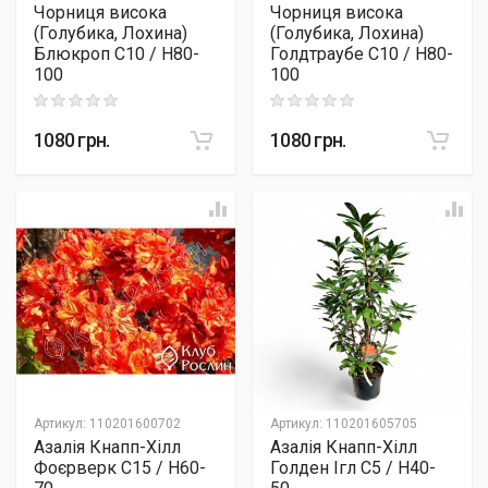
Чорниця висока
Чорниця висока
(Голубика, Лохина)
(Голубика, Лохина)
Блюкроп C10 / H80-
Голдтраубе C10 / H80-
100
100
Rating: 0 out of 5
Rating: 0 out of 5
1080
грн.
1080
грн.
Артикул
:
110201600702
Артикул
:
110201605705
Азалія Кнапп-Хілл
Азалія Кнапп-Хілл
Фоєрверк C15 / H60-
Голден Ігл C5 / H40-