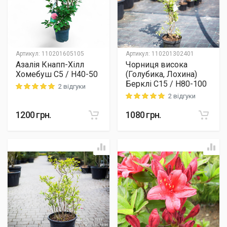
Артикул
:
110201605105
Артикул
:
110201302401
Азалія Кнапп-Хілл
Чорниця висока
Хомебуш C5 / H40-50
(Голубика, Лохина)
Берклі C15 / H80-100
2 відгуки
Rating: 5 out of 5
2 відгуки
Rating: 5 out of 5
1200
грн.
1080
грн.