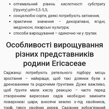
оптимальний рівень кислотності субстрату
(ґрунту) рН=3,5-5,5;
сонцелюбні сорти, деякі потребують затінення;
практичне значення – декоративні, ягідні,
медоносні, лікарські культури;
способи вирощування – одиночно чи у групах.
Особливості вирощування
різних представників
родини Ericaceae
Саджанці потребують ретельного підбору місць
зростання – найкраще, щоб такі ділянки були з
дренованими та родючими ґрунтами. Дуже важливо,
щоб ґрунти мали кислу реакцію – часто перед
створенням вересових садів необхідно замінити
поверхневі шари, вносячи землю з-під хвойників,
торф, тирсу хвойних дерев. Садівник зобов’язаний