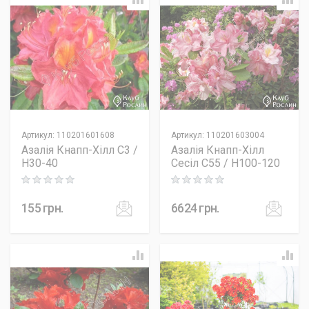
Артикул
:
110201601608
Артикул
:
110201603004
Азалія Кнапп-Хілл C3 /
Азалія Кнапп-Хілл
H30-40
Сесіл C55 / H100-120
Rating: 0 out of 5
Rating: 0 out of 5
155
грн.
6624
грн.