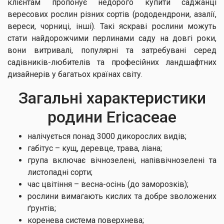
клієнтам пропонує недорого купити саджанці
вересових рослин різних сортів (рододендрони, азалії,
вереси, чорниці, інші). Такі яскраві рослини можуть
стати найдорожчими перлинами саду на довгі роки,
вони витривалі, популярні та затребувані серед
садівників-любителів та професійних ландшафтних
дизайнерів у багатьох країнах світу.
Загальні характеристики
родини Ericaceae
налічується понад 3000 дикорослих видів;
габітус – кущ, деревце, трава, ліана;
група включає вічнозелені, напіввічнозелені та
листопадні сорти;
час цвітіння – весна-осінь (до заморозків);
рослини вимагають кислих та добре зволожених
ґрунтів;
коренева система поверхнева;