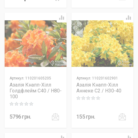
Артикул
:
110201605205
Артикул
:
110201602901
Азалія Кнапп-Хілл
Азалія Кнапп-Хілл
Голдфлейм C40 / H80-
Аннеке C2 / H30-40
100
Rating: 0 out of 5
Rating: 0 out of 5
5796
грн.
155
грн.