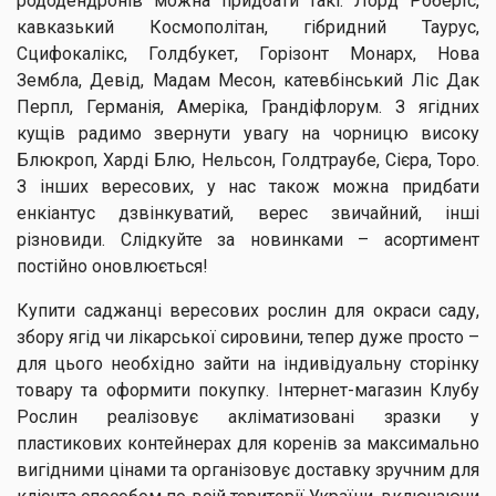
рододендронів можна придбати такі: Лорд Робертс,
кавказький Космополітан, гібридний Таурус,
Сцифокалікс, Голдбукет, Горізонт Монарх, Нова
Зембла, Девід, Мадам Месон, катевбінський Ліс Дак
Перпл, Германія, Амеріка, Грандіфлорум. З ягідних
кущів радимо звернути увагу на чорницю високу
Блюкроп, Харді Блю, Нельсон, Голдтраубе, Сієра, Торо.
З інших вересових, у нас також можна придбати
енкіантус дзвінкуватий, верес звичайний, інші
різновиди. Слідкуйте за новинками – асортимент
постійно оновлюється!
Купити саджанці вересових рослин для окраси саду,
збору ягід чи лікарської сировини, тепер дуже просто –
для цього необхідно зайти на індивідуальну сторінку
товару та оформити покупку. Інтернет-магазин Клубу
Рослин реалізовує акліматизовані зразки у
пластикових контейнерах для коренів за максимально
вигідними цінами та організовує доставку зручним для