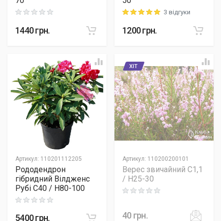
70
50
3 відгуки
Rating: 0 out of 5
Rating: 5 out of 5
1440
грн.
1200
грн.
ХІТ
Артикул
:
110201112205
Артикул
:
110200200101
Рододендрон
Верес звичайний C1,1
гібридний Вілдженс
/ H25-30
Рубі C40 / H80-100
Rating: 0 out of 5
Rating: 0 out of 5
40
грн.
5400
грн.