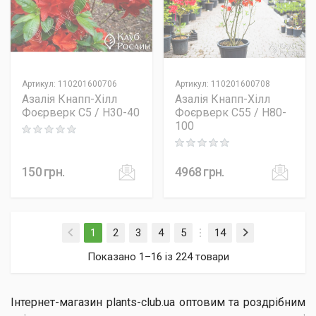
Артикул
:
110201600706
Артикул
:
110201600708
Азалія Кнапп-Хілл
Азалія Кнапп-Хілл
Фоєрверк C5 / H30-40
Фоєрверк C55 / H80-
100
Rating: 0 out of 5
Rating: 0 out of 5
150
грн.
4968
грн.
(current)
1
2
3
4
5
14
Показано 1–16 із 224 товари
Інтернет-магазин plants-club.ua оптовим та роздрібним