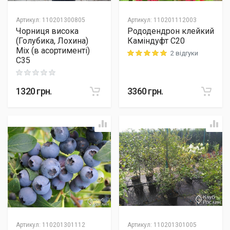
Артикул
:
110201300805
Артикул
:
110201112003
Чорниця висока
Рододендрон клейкий
(Голубика, Лохина)
Каміндуфт C20
Mix (в асортименті)
2 відгуки
Rating: 5 out of 5
C35
Rating: 0 out of 5
1320
грн.
3360
грн.
Артикул
:
110201301112
Артикул
:
110201301005