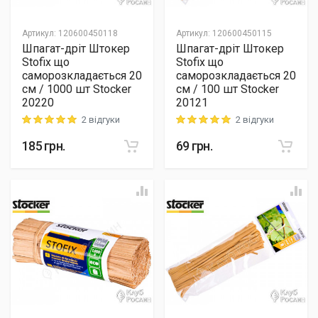
Артикул
:
120600450118
Артикул
:
120600450115
Шпагат-дріт Штокер
Шпагат-дріт Штокер
Stofix що
Stofix що
саморозкладається 20
саморозкладається 20
см / 1000 шт Stocker
см / 100 шт Stocker
20220
20121
2 відгуки
2 відгуки
Rating: 5 out of 5
Rating: 5 out of 5
185
грн.
69
грн.