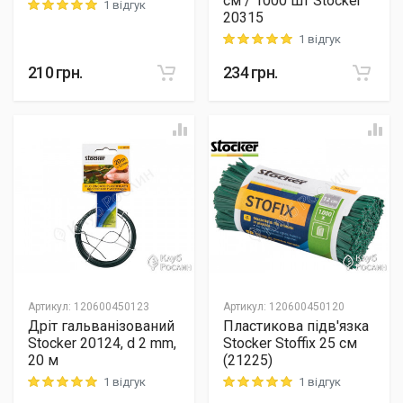
см / 1000 шт Stocker
1 відгук
Rating: 5 out of 5
20315
1 відгук
Rating: 5 out of 5
210
грн.
234
грн.
Артикул
:
120600450123
Артикул
:
120600450120
Дріт гальванізований
Пластикова підв'язка
Stocker 20124, d 2 mm,
Stocker Stoffix 25 см
20 м
(21225)
1 відгук
1 відгук
Rating: 5 out of 5
Rating: 5 out of 5