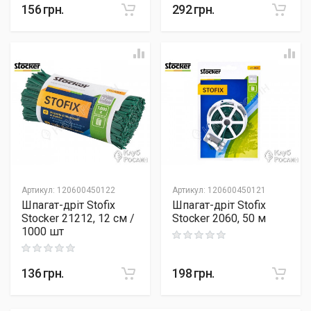
156
грн.
292
грн.
Артикул
:
120600450122
Артикул
:
120600450121
Шпагат-дріт Stofix
Шпагат-дріт Stofix
Stocker 21212, 12 см /
Stocker 2060, 50 м
1000 шт
Rating: 0 out of 5
Rating: 0 out of 5
136
грн.
198
грн.