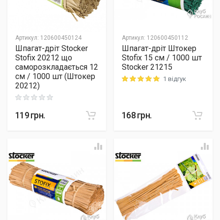
Артикул
:
120600450124
Артикул
:
120600450112
Шпагат-дріт Stocker
Шпагат-дріт Штокер
Stofix 20212 що
Stofix 15 см / 1000 шт
саморозкладається 12
Stocker 21215
см / 1000 шт (Штокер
1 відгук
Rating: 5 out of 5
20212)
Rating: 0 out of 5
119
грн.
168
грн.