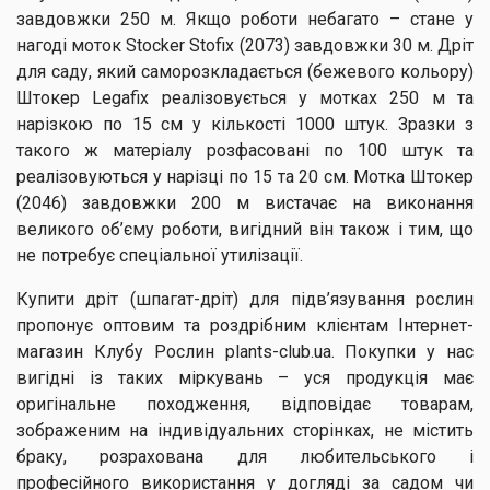
завдовжки 250 м. Якщо роботи небагато – стане у
нагоді моток Stocker Stofix (2073) завдовжки 30 м. Дріт
для саду, який саморозкладається (бежевого кольору)
Штокер Legafix реалізовується у мотках 250 м та
нарізкою по 15 см у кількості 1000 штук. Зразки з
такого ж матеріалу розфасовані по 100 штук та
реалізовуються у нарізці по 15 та 20 см. Мотка Штокер
(2046) завдовжки 200 м вистачає на виконання
великого об’єму роботи, вигідний він також і тим, що
не потребує спеціальної утилізації.
Купити дріт (шпагат-дріт) для підв’язування рослин
пропонує оптовим та роздрібним клієнтам Інтернет-
магазин Клубу Рослин plants-club.ua. Покупки у нас
вигідні із таких міркувань – уся продукція має
оригінальне походження, відповідає товарам,
зображеним на індивідуальних сторінках, не містить
браку, розрахована для любительського і
професійного використання у догляді за садом чи