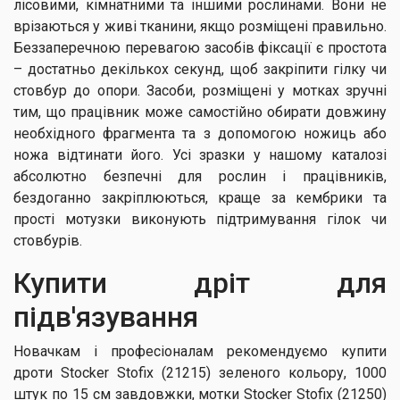
лісовими, кімнатними та іншими рослинами. Вони не
врізаються у живі тканини, якщо розміщені правильно.
Беззаперечною перевагою засобів фіксації є простота
– достатньо декількох секунд, щоб закріпити гілку чи
стовбур до опори. Засоби, розміщені у мотках зручні
тим, що працівник може самостійно обирати довжину
необхідного фрагмента та з допомогою ножиць або
ножа відтинати його. Усі зразки у нашому каталозі
абсолютно безпечні для рослин і працівників,
бездоганно закріплюються, краще за кембрики та
прості мотузки виконують підтримування гілок чи
стовбурів.
Купити дріт для
підв'язування
Новачкам і професіоналам рекомендуємо купити
дроти Stocker Stofix (21215) зеленого кольору, 1000
штук по 15 см завдовжки, мотки Stocker Stofix (21250)