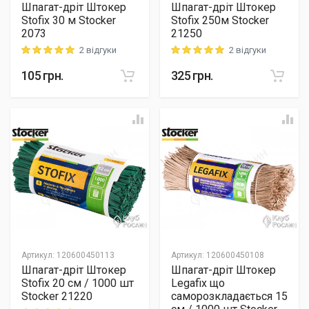
Шпагат-дріт Штокер
Шпагат-дріт Штокер
Stofix 30 м Stocker
Stofix 250м Stocker
2073
21250
2 відгуки
2 відгуки
Rating: 5 out of 5
Rating: 5 out of 5
105
грн.
325
грн.
Артикул
:
120600450113
Артикул
:
120600450108
Шпагат-дріт Штокер
Шпагат-дріт Штокер
Stofix 20 см / 1000 шт
Legafix що
Stocker 21220
саморозкладається 15