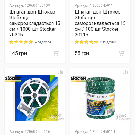
Артикул
:
120600450109
Артикул
:
120600450114
Шпагат-дріт Штокер
Шпагат-дріт Штокер
Stofix що
Stofix що
саморозкладається 15
саморозкладається 15
см / 1000 шт Stocker
см / 100 шт Stocker
20215
20115
4 відгуки
2 відгуки
Rating: 5 out of 5
Rating: 5 out of 5
145
грн.
55
грн.
Артикул
:
120600450116
Артикул
:
120600450111