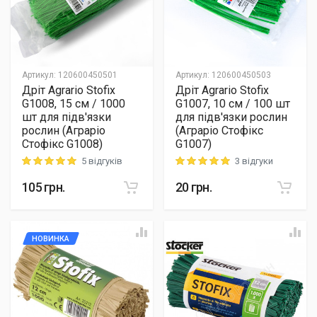
Артикул
:
120600450501
Артикул
:
120600450503
Дріт Agrario Stofix
Дріт Agrario Stofix
G1008, 15 см / 1000
G1007, 10 см / 100 шт
шт для підв'язки
для підв'язки рослин
рослин (Аграріо
(Аграріо Стофікс
Стофікс G1008)
G1007)
5 відгуків
3 відгуки
Rating: 5 out of 5
Rating: 5 out of 5
105
грн.
20
грн.
НОВИНКА