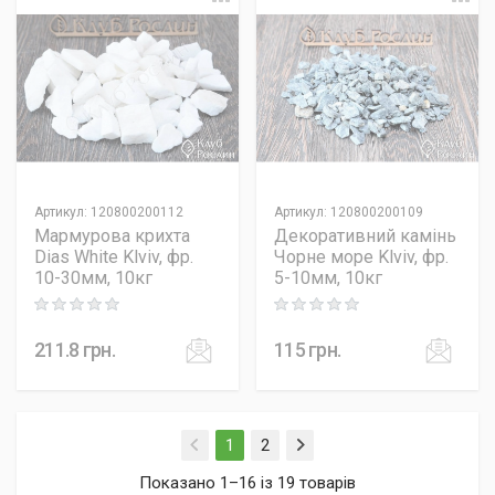
Артикул
:
120800200112
Артикул
:
120800200109
Мармурова крихта
Декоративний камінь
Dias White Klviv, фр.
Чорне море Klviv, фр.
10-30мм, 10кг
5-10мм, 10кг
Rating: 0 out of 5
Rating: 0 out of 5
211.8
грн.
115
грн.
(current)
1
2
Показано 1–16 із 19 товарів