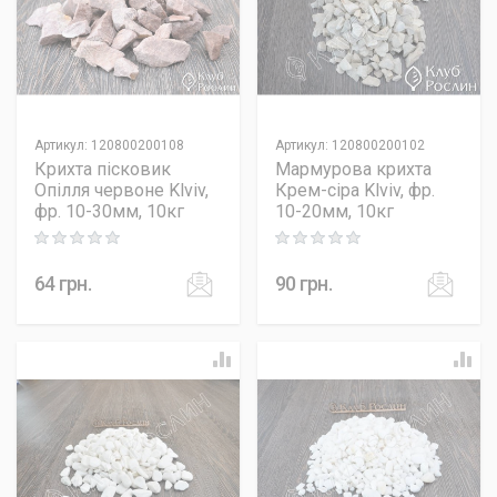
Артикул
:
120800200108
Артикул
:
120800200102
Крихта пісковик
Мармурова крихта
Опілля червоне Klviv,
Крем-сіра Klviv, фр.
фр. 10-30мм, 10кг
10-20мм, 10кг
Rating: 0 out of 5
Rating: 0 out of 5
64
грн.
90
грн.