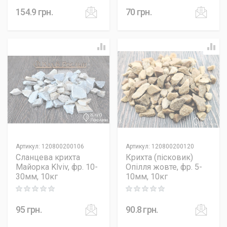
154.9
грн.
70
грн.
Артикул
:
120800200106
Артикул
:
120800200120
Сланцева крихта
Крихта (пісковик)
Майорка Klviv, фр. 10-
Опілля жовте, фр. 5-
30мм, 10кг
10мм, 10кг
Rating: 0 out of 5
Rating: 0 out of 5
95
грн.
90.8
грн.