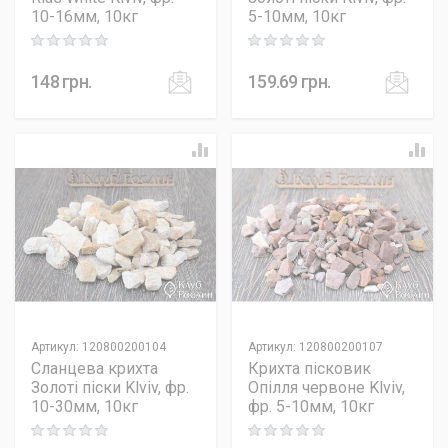
10-16мм, 10кг
5-10мм, 10кг
Rating: 0 out of 5
Rating: 0 out of 5
148
грн.
159.69
грн.
Артикул
:
120800200104
Артикул
:
120800200107
Сланцева крихта
Крихта пісковик
Золоті піски Klviv, фр.
Опілля червоне Klviv,
10-30мм, 10кг
фр. 5-10мм, 10кг
Rating: 0 out of 5
Rating: 0 out of 5