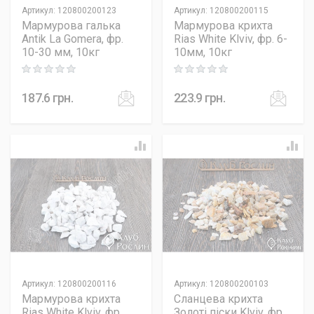
Артикул
:
120800200123
Артикул
:
120800200115
Мармурова галька
Мармурова крихта
Antik La Gomera, фр.
Rias White Klviv, фр. 6-
10-30 мм, 10кг
10мм, 10кг
Rating: 0 out of 5
Rating: 0 out of 5
187.6
грн.
223.9
грн.
Артикул
:
120800200116
Артикул
:
120800200103
Мармурова крихта
Сланцева крихта
Rias White Klviv, фр.
Золоті піски Klviv, фр.