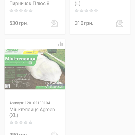
Парничок Плюс 8
(L)
Rating: 0 out of 5
Rating: 0 out of 5
530
грн.
310
грн.
Артикул
:
120102100104
Міні-теплиця Agreen
(ХL)
Rating: 0 out of 5
380
грн.