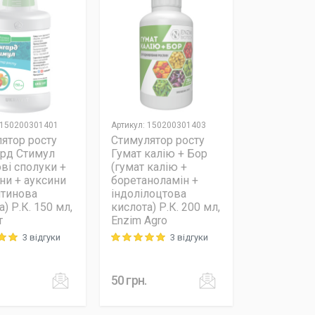
150200301401
Артикул
:
150200301403
ятор росту
Стимулятор росту
рд Стимул
Гумат калію + Бор
ові сполуки +
(гумат калію +
іни + ауксини
боретаноламін +
штинова
індолілоцтова
) Р.К. 150 мл,
кислота) Р.К. 200 мл,
т
Enzim Agro
3 відгуки
3 відгуки
 out of 5
Rating: 5 out of 5
50
грн.