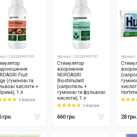
икул
:
150200900105
Артикул
:
150200900101
Артикул
:
имулятор
Стимулятор
Стиму
одоношення
вкорінення
вкорін
RDAGRI Fruit
NORDAGRI
(сапро
ge (гумінові та
Biostimulant
гуміно
львові кислоти +
(сапропель +
кислот
рива), 1 л
гумінові та фульвові
Hortim
кислоти), 1 л
3 відгуки
ng: 5 out of 5
Rating: 5
2 відгуки
Rating: 5 out of 5
5
грн.
660
грн.
28
грн.