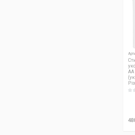
Арт
Ст
ук
AA 
(у
Рі
Rati
48