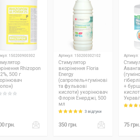
икул
:
150200900302
Артикул
:
150200302102
Артикул
:
имулятор
Стимулятор
Стимул
орінення Rhizopon
вкорінення Floria
Аванга
2%, 500 г
Energy
(гумін
корінювач
(сапропель+гумінові
гіберл
зопон)
та фульвові
+ бур
кислоти) укорінювач
кислота
ng: 0 out of 5
Флорія Енерджі, 500
Украві
мл
Rating: 5
3 відгуки
Rating: 5 out of 5
00
грн.
350
грн.
75
грн.