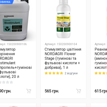
ОВИНКА
икул
:
150200900106
Артикул
:
150200900104
Артикул
:
имулятор
Стимулятор цвітіння
Реанім
орінення
NORDAGRI Flower
NORDA
RDAGRI
Stage (гумінові та
(аміно
stimulant
фульвові кислоти +
гуміно
апропель+гумінові
добрива), 1 л
кислоти
 фульвові
2 відгуки
Rating: 5 out of 5
Rating: 5
лоти), 20 л
ng: 0 out of 5
90
грн.
565
грн.
615
гр