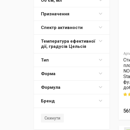
Об'єм, мл
Призначення
Спектр активности
Температура ефективної
дії, градусів Цельсія
Арт
Ст
Тип
пл
NO
Форма
Sta
фу
Формула
доб
Rati
Бренд
56
Скинути