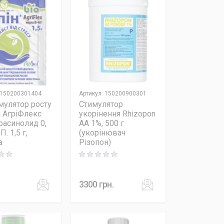
150200301404
Артикул
:
150200900301
мулятор росту
Стимулятор
 АгріФлекс
укорінення Rhizopon
брасинолид 0,
AA 1%, 500 г
П. 1,5 г,
(укорінювач
а
Різопон)
 out of 5
Rating: 0 out of 5
3300
грн.