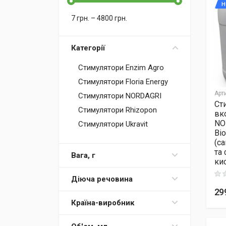
Н
7
грн.
–
4800
грн.
Категорії
Стимулятори Enzim Agro
Стимулятори Floria Energy
Арт
Стимулятори NORDAGRI
Ст
Стимулятори Rhizopon
вк
NO
Стимулятори Ukravit
Bio
(с
та
Вага, г
кис
Rati
Діюча речовина
29
Країна-виробник