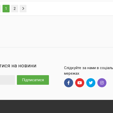
(current)
1
2
тися на новини
Слідкуйте за нами в соціал
мережах
Підписатися