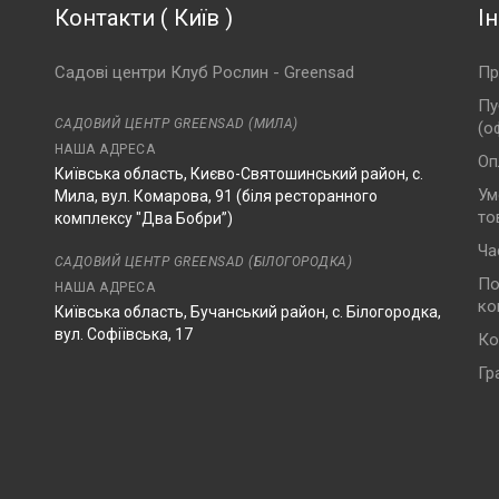
Контакти
(
Київ
)
І
Садові центри Клуб Рослин - Greensad
Пр
Пу
САДОВИЙ ЦЕНТР GREENSAD (МИЛА)
(о
НАША АДРЕСА
Оп
Київська область, Києво-Святошинський район, с.
Ум
Мила, вул. Комарова, 91 (біля ресторанного
то
комплексу "Два Бобри”)
Ча
САДОВИЙ ЦЕНТР GREENSAD (БІЛОГОРОДКА)
По
НАША АДРЕСА
ко
Київська область, Бучанський район, с. Білогородка,
вул. Софіївська, 17
Ко
Гр