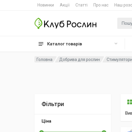
Новинки
Акції
Статті
Про нас
Наш роз
Пошук
Каталог товарів
Головна
Добрива для рослин
Стимулятори
Фільтри
Ви
Ціна