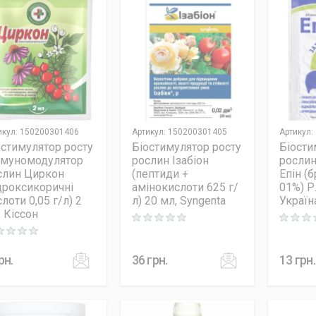
икул
:
150200301406
Артикул
:
150200301405
Артикул
:
остимулятор росту
Біостимулятор росту
Біости
 імуномодулятор
рослин Ізабіон
рослин
слин Циркон
(пептиди +
Епін (
ідроксикоричні
амінокислоти 625 г/
01%) Р.
лоти 0,05 г/л) 2
л) 20 мл, Syngenta
Україн
, Кіссон
Rating: 0 out of 5
Rating: 0
ng: 0 out of 5
рн.
36
грн.
13
грн.