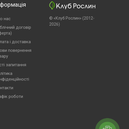
нформація
© «Клуб Рослин» (2012-
о нас
2026)
блічний договір
ферта)
лата і доставка
ови повернення
вару
сті запитання
літика
нфіденційності
нтакти
афік роботи