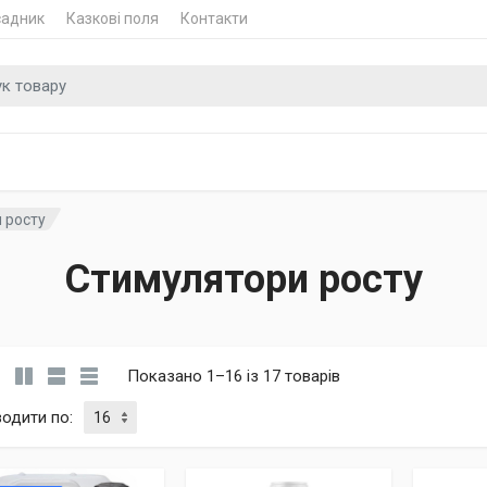
садник
Казкові поля
Контакти
 для
 росту
Стимулятори росту
Показано 1–16 із 17 товарів
водити по
: