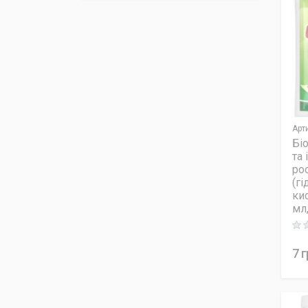
Арт
Бі
та
ро
(г
кис
мл
Rati
7
г