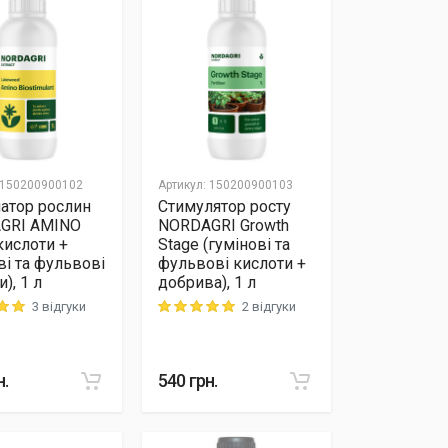
150200900102
Артикул
:
150200900103
атор рослин
Стимулятор росту
GRI AMINO
NORDAGRI Growth
кислоти +
Stage (гумінові та
ві та фульвові
фульвові кислоти +
), 1 л
добрива), 1 л
3 відгуки
2 відгуки
 out of 5
Rating: 5 out of 5
н.
540
грн.