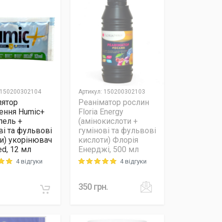
150200302104
Артикул
:
150200302103
лятор
Реаніматор рослин
ення Humic+
Floria Energy
пель +
(амінокислоти +
ві та фульвові
гумінові та фульвові
и) укорінювач
кислоти) Флорія
ed, 12 мл
Енерджі, 500 мл
4 відгуки
4 відгуки
 out of 5
Rating: 5 out of 5
350
грн.