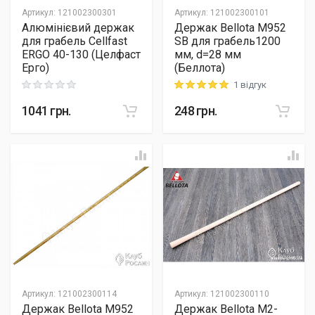
Артикул
:
121002300301
Артикул
:
121002300101
Алюмінієвий держак
Держак Bellota М952
для грабель Cellfast
SB для грабель1200
ERGO 40-130 (Целфаст
мм, d=28 мм
Ерго)
(Беллота)
1 відгук
Rating: 0 out of 5
Rating: 5 out of 5
1041
грн.
248
грн.
Артикул
:
121002300114
Артикул
:
121002300110
Держак Bellota М952
Держак Bellota М2-