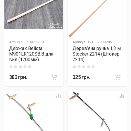
Артикул
:
121002300103
Артикул
:
121002300205
Держак Bellota
Дерев’яна ручка 1,3 м
M901LR120SB.B для
Stocker 2214 (Штокер
вил (1200мм)
2214)
Rating: 0 out of 5
Rating: 0 out of 5
383
грн.
325
грн.