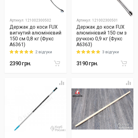
Артикул
:
121002300502
Артикул
:
121002300501
Держак до коси FUX
Держак до коси FUX
вигнутий алюмінієвий
алюмінієвий 150 см з
150 см 0,8 кг (Фукс
ручкою 0,9 кг (Фукс
A6361)
A6363)
2 відгуки
3 відгуки
Rating: 5 out of 5
Rating: 5 out of 5
2390
грн.
3190
грн.