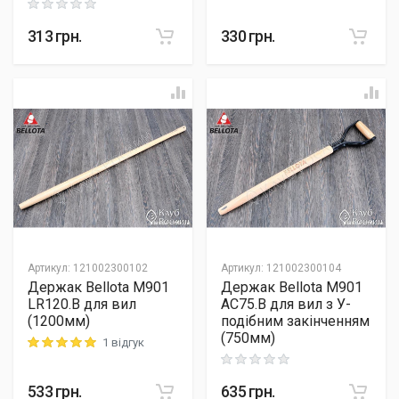
Rating: 0 out of 5
313
грн.
330
грн.
Артикул
:
121002300102
Артикул
:
121002300104
Держак Bellota M901
Держак Bellota M901
LR120.B для вил
AC75.B для вил з У-
(1200мм)
подібним закінченням
(750мм)
1 відгук
Rating: 5 out of 5
Rating: 0 out of 5
533
грн.
635
грн.