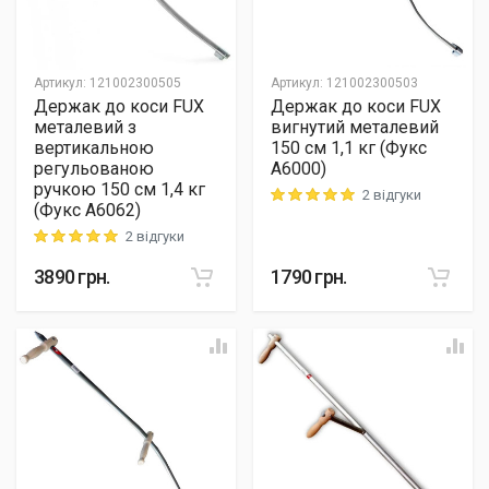
Артикул
:
121002300505
Артикул
:
121002300503
Держак до коси FUX
Держак до коси FUX
металевий з
вигнутий металевий
вертикальною
150 см 1,1 кг (Фукс
регульованою
A6000)
ручкою 150 см 1,4 кг
2 відгуки
Rating: 5 out of 5
(Фукс A6062)
2 відгуки
Rating: 5 out of 5
3890
грн.
1790
грн.