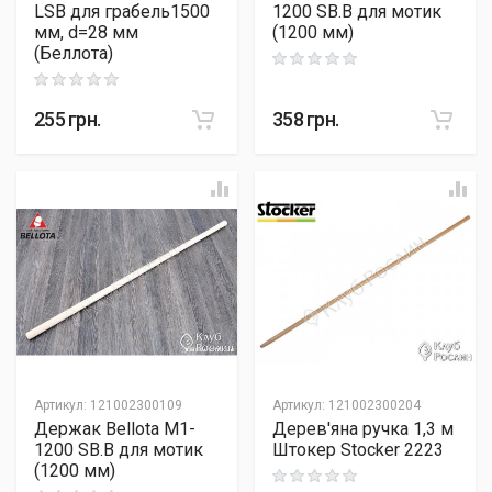
LSB для грабель1500
1200 SB.B для мотик
мм, d=28 мм
(1200 мм)
(Беллота)
Rating: 0 out of 5
Rating: 0 out of 5
255
грн.
358
грн.
Артикул
:
121002300109
Артикул
:
121002300204
Держак Bellota М1-
Дерев'яна ручка 1,3 м
1200 SB.B для мотик
Штокер Stocker 2223
(1200 мм)
Rating: 0 out of 5