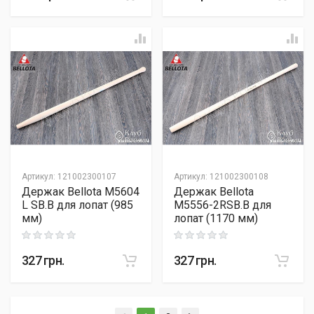
Артикул
:
121002300107
Артикул
:
121002300108
Держак Bellota M5604
Держак Bellota
L SB.B для лопат (985
M5556-2RSB.B для
мм)
лопат (1170 мм)
Rating: 0 out of 5
Rating: 0 out of 5
327
грн.
327
грн.