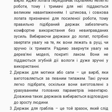
виріб. Адже лопата передбачає порівняно нелегкі
роботи, тому і тримачі для неї піддаються
великим навантаженням. І штикова, і совкова
лопата призначені для посиленої роботи, тому
правильно підібраний держак забезпечить
комфортне використання без невиправданих
зусиль. Вибираючи держаки до лопат, потрібно
звертати увагу на те, як вони лежать в руці, чи
зручно їх тримати. Радимо звернути увагу на
дерев’яні моделі, покриті лаком. Вони не
піддаються згубній дії вологи і дуже зручні у
використанні.
Держак для мотики або сапи – це виріб, яки
виготовляється за певним типажем. Такі ручки
легко підібрати, оскільки вони виготовлені з
урахуванням головних параметрів інвентарю.
Довжина таких держаків вибирається відповідно
до зросту людини.
Держак для граблів – це той зразок, який слід