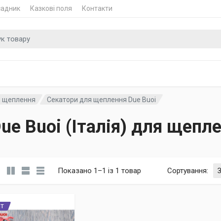
садник
Казкові поля
Контакти
 для
я щеплення
Секатори для щеплення Due Buoi
ue Buoi (Італія) для щепл
Показано 1–1 із 1 товар
Сортування
:
ІТ