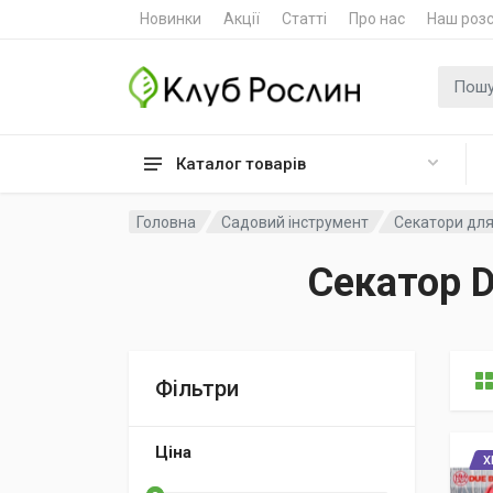
Новинки
Акції
Статті
Про нас
Наш роз
Пошук
Каталог товарів
Головна
Садовий інструмент
Секатори дл
Секатор D
Фільтри
Ціна
Х