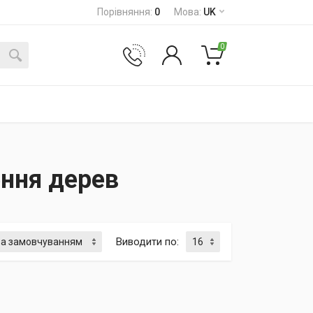
Порівняння
:
0
Мова
:
UK
0
ення дерев
Виводити по
: