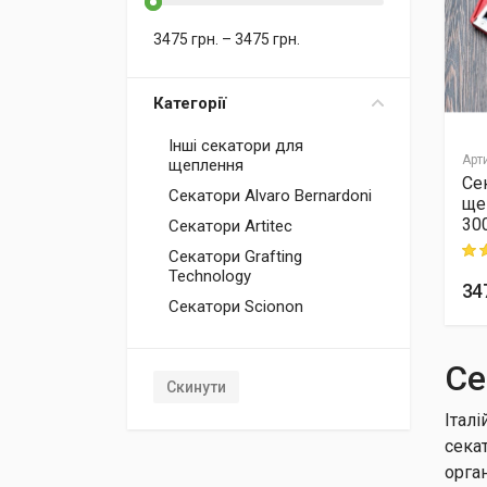
3475
грн.
–
3475
грн.
Категорії
Інші секатори для
Арт
щеплення
Се
Секатори Alvaro Bernardoni
ще
30
Секатори Artitec
Rati
Секатори Grafting
Technology
34
Секатори Scionon
Се
Скинути
Італ
сека
орга