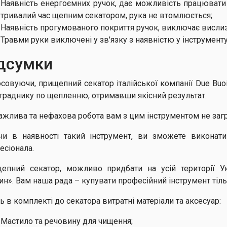
Наявність енергоємних ручок, дає можливість працюват
тривалий час щепним секатором, рука не втомлюється;
Наявність прогумованого покриття ручок, виключає вислиз
Травми руки виключені у зв'язку з наявністю у інструменту
дсумки
осовуючи, прищепний секатор італійської компанії Due Buo
граднику по щепленню, отримавши якісний результат.
ажлива та нефахова робота вам з цим інструментом не заг
и в наявності такий інструмент, ви зможете виконати
есіонала.
епний секатор, можливо придбати на усій території У
ин». Вам наша рада – купувати професійний інструмент тіль
ь в комплекті до секатора витратні матеріали та аксесуар:
Мастило та речовину для чищення;