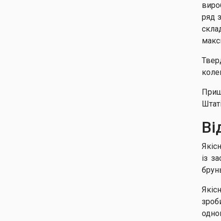
виро
ряд 
скла
макс
Твер
коле
Прищ
Штат
Ві
Якіс
із з
брун
Якіс
зроб
одно