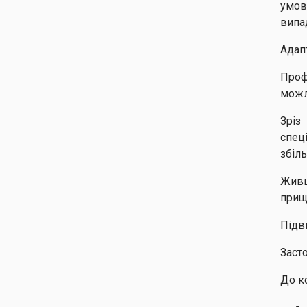
умов
випа
Адап
Проф
можл
Зріз
спец
збіл
Живц
прищ
Підв
Заст
До к