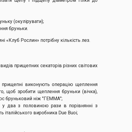
різати щепу і підщепу діаметром гілки до
ньку (окулірувати);
ння бруньки.
ні «Клуб Рослин» потрібну кількість лез.
 видів прищепних секаторів різних світових
и прищепні виконують операцію щеплення
о, щоб зробити щеплення бруньки (вічка),
люс бруньковий ніж "ГЕММА";
 у два з половиною рази в порівнянні з
ь італійського виробника Due Buoi;