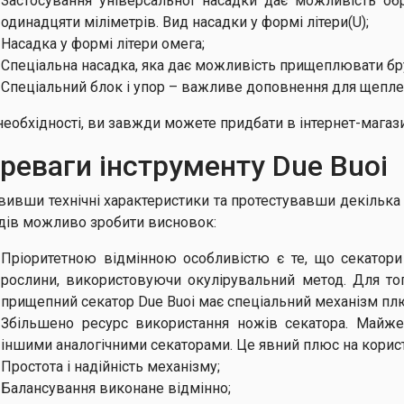
Застосування універсальної насадки дає можливість об
одинадцяти міліметрів. Вид насадки у формі літери(U);
Насадка у формі літери омега;
Спеціальна насадка, яка дає можливість прищеплювати бру
Спеціальний блок і упор – важливе доповнення для щепле
необхідності, ви завжди можете придбати в інтернет-магази
реваги інструменту Due Buoi
авивши технічні характеристики та протестувавши декілька
дів можливо зробити висновок:
Пріоритетною відмінною особливістю є те, що секатор
рослини, використовуючи окулірувальний метод. Для тог
прищепний секатор Due Buoi має спеціальний механізм п
Збільшено ресурс використання ножів секатора. Майже
іншими аналогічними секаторами. Це явний плюс на корист
Простота і надійність механізму;
Балансування виконане відмінно;