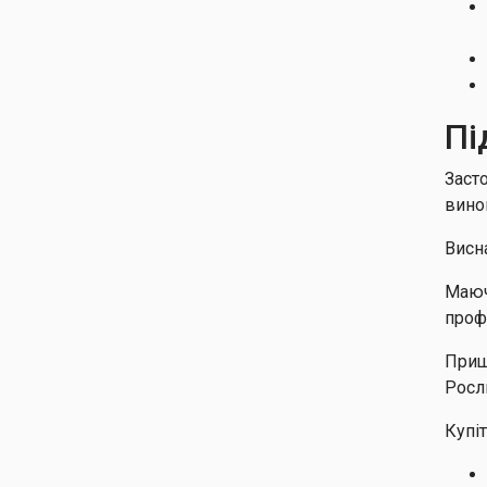
Пі
Заст
вино
Висн
Маюч
проф
Прищ
Росл
Купіт