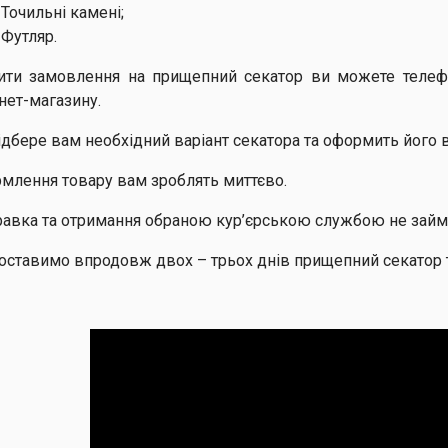
Точильні камені;
Футляр.
ити замовлення на прищепний секатор ви можете теле
рнет-магазину.
підбере вам необхідний варіант секатора та оформить його 
млення товару вам зроблять миттєво.
равка та отримання обраною кур’єрською службою не займе
оставимо впродовж двох – трьох днів прищепний секатор т