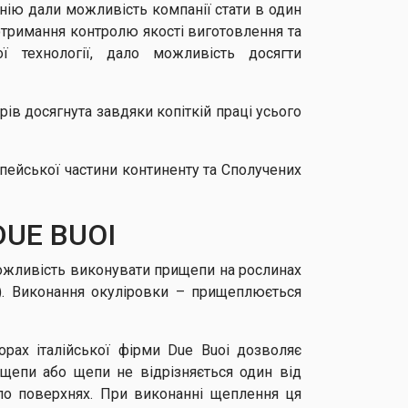
інію дали можливість компанії стати в один
отримання контролю якості виготовлення та
ої технології, дало можливість досягти
рів досягнута завдяки копіткій праці усього
пейської частини континенту та Сполучених
 DUE BUOI
можливість виконувати прищепи на рослинах
). Виконання окуліровки – прищеплюється
орах італійської фірми Due Buoi дозволяє
ідщепи або щепи не відрізняється один від
по поверхнях. При виконанні щеплення ця