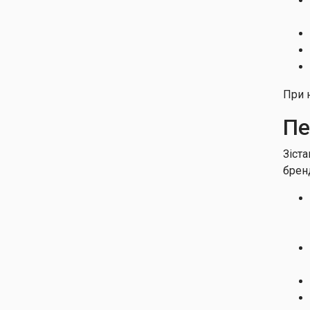
При 
Пе
Зіст
брен