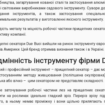
бництва, загартування кованої сталі та застосування алюм
зі світовими виробниками садового інструменту. Суворе д
дання інструментів, а також застосування спеціальн
имальних результатів у виготовленні якісного інструменту.
дість металу та міцність робочої частини прищепних секато
ктиву компанії.
епні секатори Due Buoi вийшли на ринок інструменту євро
ів Америки. Цей бренд отримав визнання також і в Україні.
дмінність інструменту фірми
ний і професійний інструмент – прищепний секатор – дає 
астосуванням методу живцювання (поліпшена окуліровка
ька або вічко – цим секатором не представляє складності.
не заточування робочої частини лез на прищепних секат
ити на рослинах ідеально гладкий зріз. Переріз зрізу п
го, в ньому немає проміжку і вони щільно прилягають 