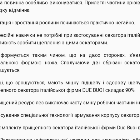
а повинна особливо виконуватися. Прилеглі частини зрізі
дку відмінна.
тація і зростання рослини починається практично негайно.
есійні навички не потрібні при застосуванні секатора італ
ивість зробити щеплення з цими секаторами.
 формується таким чином, що на двох сторонах, з'явл
іальною формою ножа. Сполучаючи дві обрізані секатор
ьшується.
і, що зрощуються, мають міцну підщепу і здорову щепу.
епного секатора італійської фірми DUE BUOI складає 90%.
ищений ресурс лез виключає часту зміну робочої частини і
осування спеціальної технології армування корпусу секатор
омплекту прищепного секатора італійської фірми Due Buoi 