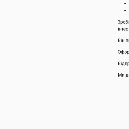
Зроб
інте
Він 
Офор
Відп
Ми д