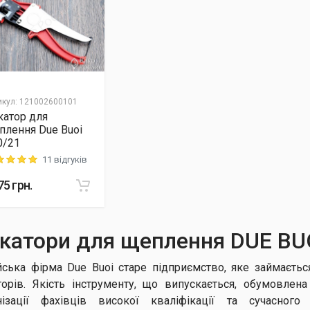
икул
:
121002600101
катор для
плення Due Buoi
0/21
11 відгуків
ng: 5 out of 5
75
грн.
катори для щеплення DUE BU
ійська фірма Due Buoi старе підприємство, яке займає
торів. Якість інструменту, що випускається, обумовлен
нізації фахівців високої кваліфікації та сучасного 