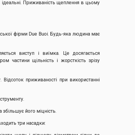
в ідеальні. Приживаність щеплення в цьому
ійської фірми Due Buoi. Будь-яка людина має
яється виступ і виїмка. Це досягається
ом частини щільність і жорсткість зрізу
 Відсоток приживаності при використанні
нструменту.
а збільшує його міцність.
входить три насадки: