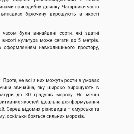
линами присадибну ділянку. Чагарники часто
 випадках бірючину вирощують в якості
часом були винайдені сорти, які здатні
 висоті культура може сягати до 5 метрів.
з оформленням навколишнього простору,
. Проте, не всі з них можуть рости в умовах
рючина звичайна, яку широко вирощують в
ратури до 30 градусів морозу. Не менш
зитивних якостей, ідеальна для формування
сай. Серед відомих різновидів – амурська та
му, оскільки бояться сильних морозів.