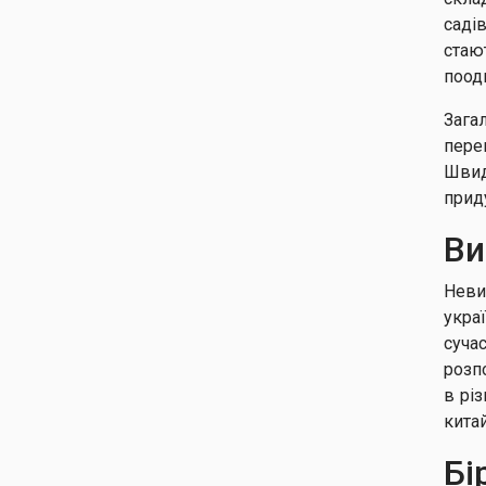
саді
стаю
поод
Зага
пере
Швид
прид
Ви
Неви
укра
суча
розп
в рі
китай
Бі