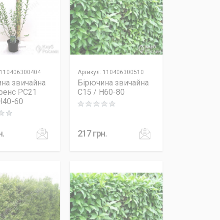
110406300404
Артикул
:
110406300510
на звичайна
Бірючина звичайна
ренс PC21
C15 / H60-80
 H40-60
Rating: 0 out of 5
 out of 5
н.
217
грн.