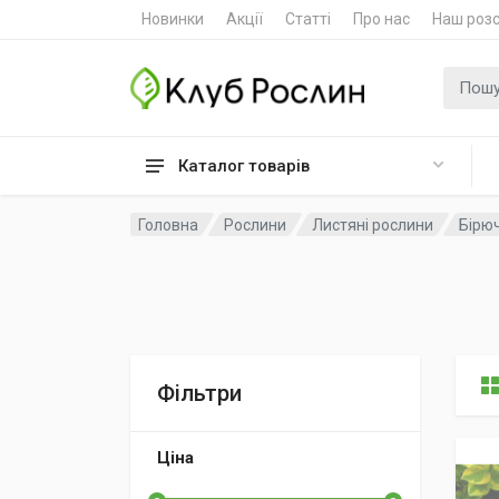
Новинки
Акції
Статті
Про нас
Наш роз
Пошук
Каталог товарів
Головна
Рослини
Листяні рослини
Бірюч
Фільтри
Ціна