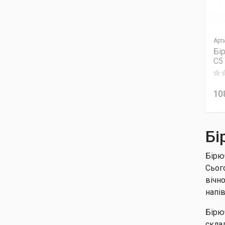
Арт
Бі
C5
Rati
10
Бі
Бірю
Сьог
вічн
напі
Бірю
скла