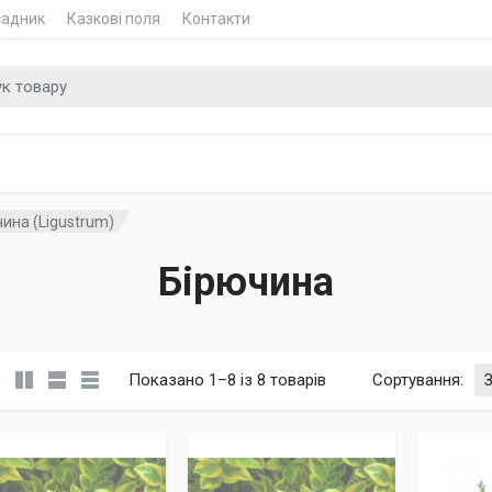
садник
Казкові поля
Контакти
 для
ина (Ligustrum)
Бірючина
Показано 1–8 із 8 товарів
Сортування
: