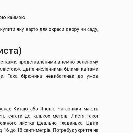
лою каймою.
купити яку варто для окраси двору чи саду,
иста)
листками, представленими в темно-зеленому
олистою». Цвіте численними білими квітами
ди. Така бірючина невибаглива до умов
ренах Китаю або Японії. Чагарники мають
ть сягати до кількох метрів. Листя такої
ожного листка ідеально гладенька. Цвіте
д 16 до 18 сантиметрів. Потребує укриття на