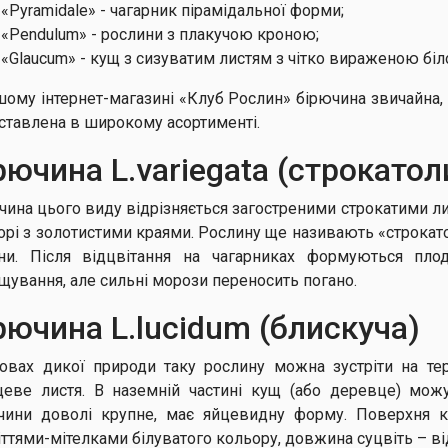
«Pyramidale» - чагарник пірамідальної форми;
«Pendulum» - рослини з плакучою кроною;
«Glaucum» - кущ з сизуватим листям з чітко вираженою бі
шому інтернет-магазині «Клуб Рослин» бірючина звичайна, 
ставлена в широкому асортименті.
рючина L.vаriegаtа (строкатол
чина цього виду відрізняється загостреними строкатими 
орі з золотистими краями. Рослину ще називають «строкат
ни. Після відцвітання на чагарниках формуються пло
щування, але сильні морози переносить погано.
рючина L.luсidum (блискуча)
овах дикої природи таку рослину можна зустріти на те
цеве листя. В наземній частині кущ (або деревце) можу
чини доволі крупне, має яйцевидну форму. Поверхня к
іттями-мітелками білуватого кольору, довжина суцвіть – ві