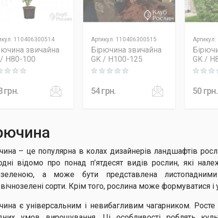
икул
:
110406300514
Артикул
:
110406300515
Артикул
:
рючина звичайна
Бірючина звичайна
Бірючи
 / H80-100
GK / H100-125
GK / H
ng: 0 out of 5
Rating: 0 out of 5
Rating: 0
8
грн.
54
грн.
50
грн.
рючина
чина – це популярна в колах дизайнерів ландшафтів росл
одні відомо про понад п’ятдесят видів рослин, які нал
озеленою, а може бути представлена листопадними 
ввічнозелені сорти. Крім того, рослина може формуватися і
чина є універсальним і невибагливим чагарником. Росте
дних умов вирощування. Ці особливості роблять ку