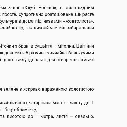
магазині «Клуб Рослин», є листопадним
 просте, супротивно розташоване шкірясте
культура відома під назвами «жовтолиста»,
лений колір, а в нижній частині забарвлення
очки зібрані в суцвіття – мітелки. Цвітіння
 Плодоносить бірючина звичайна блискучими
и цього виду ідеальні для створення живих
истя зелене з яскраво вираженою золотистою
привабливістю, чагарники мають висоту до 1
 і білу облямівку;
 та висотою до 1 метра, листя – овальне,