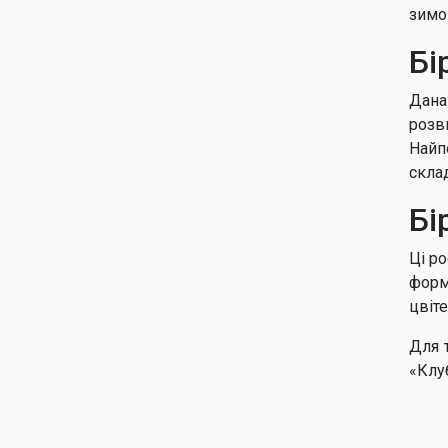
зимо
Бі
Дана
розв
Найп
скла
Бі
Ці р
форм
цвіт
Для 
«Клу