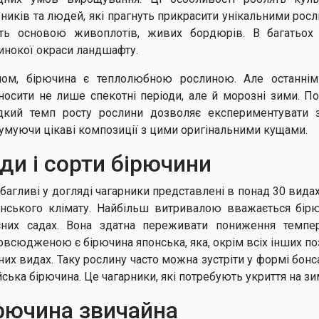
вників та людей, які прагнуть прикрасити унікальними рос
ть основою живоплотів, живих бордюрів. В багатьох
инокої окраси ландшафту.
лом, бірючина є теплолюбною рослиною. Але останнім 
носити не лише спекотні періоди, але й морозні зими. По
кий темп росту рослини дозволяє експериментувати 
умуючи цікаві композиції з цими оригінальними кущами.
ди і сорти бірючини
багливі у догляді чагарники представлені в понад 30 видах
їнського клімату. Найбільш витривалою вважається бі
сних садах. Вона здатна переживати пониження темпе
овсюдженою є бірючина японська, яка, окрім всіх інших по
зних видах. Таку рослину часто можна зустріти у формі бон
ська бірючина. Це чагарники, які потребують укриття на зи
рючина звичайна