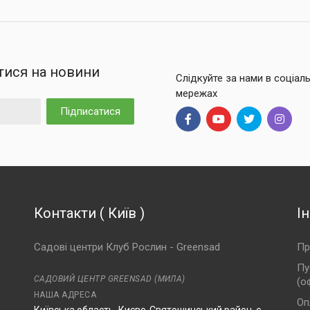
тися на новини
Слідкуйте за нами в соціал
мережах
Підписатися
Контакти
(
Київ
)
І
Садові центри Клуб Рослин - Greensad
Пр
Пу
САДОВИЙ ЦЕНТР GREENSAD (МИЛА)
(о
НАША АДРЕСА
Оп