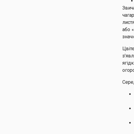
Звич
чага
лист
або 
значн
Цвіте
з’яв
ягід
огор
Сере