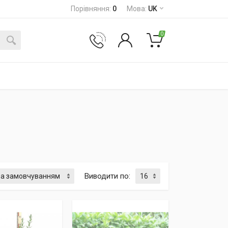
Порівняння
:
0
Мова
:
UK
0
Виводити по
: