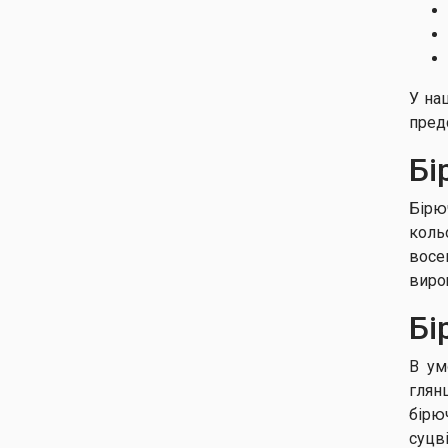
У на
пред
Бі
Бірю
коль
восе
виро
Бі
В ум
глян
бірю
суцв