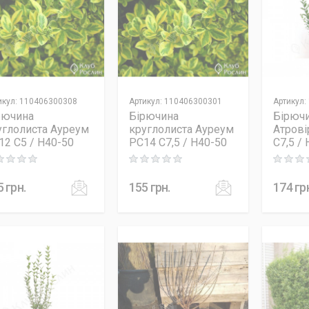
икул
:
110406300308
Артикул
:
110406300301
Артикул
:
рючина
Бірючина
Бірючи
углолиста Ауреум
круглолиста Ауреум
Атрові
12 C5 / H40-50
PC14 C7,5 / H40-50
C7,5 /
ng: 0 out of 5
Rating: 0 out of 5
Rating: 0
5
грн.
155
грн.
174
гр