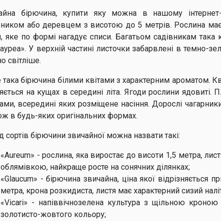
айна бірючина, купити яку можна в нашому інтернет-
рником або деревцем з висотою до 5 метрів. Рослина має
я, яке по формі нагадує списи. Багатьом садівникам така 
«ауреа». У верхній частині листочки забарвлені в темно-зе
о світліше.
 така бірючина білими квітами з характерним ароматом. Квіт
ляється на кущах в середині літа. Ягоди рослини ядовиті.
ками, всередині яких розміщене насіння. Дорослі чагарник
ож в будь-яких оригінальних формах.
д сортів бірючини звичайної можна назвати такі:
«Aureum» - рослина, яка виростає до висоти 1,5 метра, л
облямівкою, найкраще росте на сонячних ділянках;
«Glaucum» - бірючина звичайна, ціна якої відрізняється 
метра, крона розкидиста, листя має характерний сизий наліт
«Viсаri» - напіввічнозелена культура з щільною кроною
золотисто-жовтого кольору;