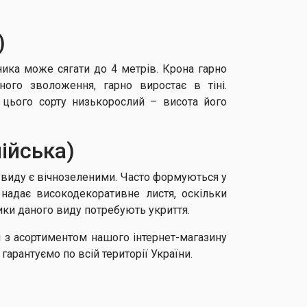
)
ника може сягати до 4 метрів. Крона гарно
ного зволоження, гарно виростає в тіні.
щ цього сорту низькорослий – висота його
нійська)
 виду є вічнозеленими. Часто формуються у
надає високодекоративне листя, оскільки
ники даного виду потребують укриття.
я з асортиментом нашого інтернет-магазину
арантуємо по всій території України.