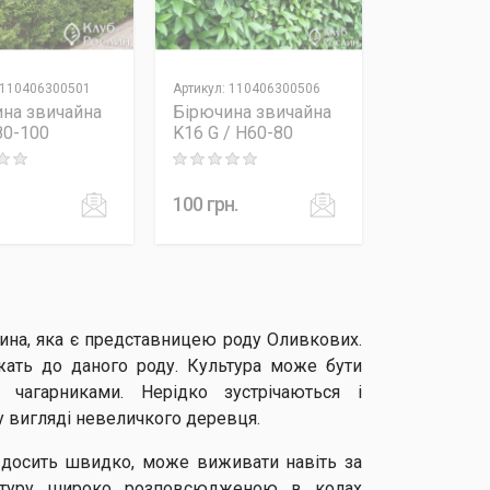
110406300501
Артикул
:
110406300506
на звичайна
Бірючина звичайна
80-100
K16 G / H60-80
 out of 5
Rating: 0 out of 5
100
грн.
ина, яка є представницею роду Оливкових.
ежать до даного роду. Культура може бути
чагарниками. Нерідко зустрічаються і
 у вигляді невеличкого деревця.
 досить швидко, може виживати навіть за
льтуру широко розповсюдженою в колах