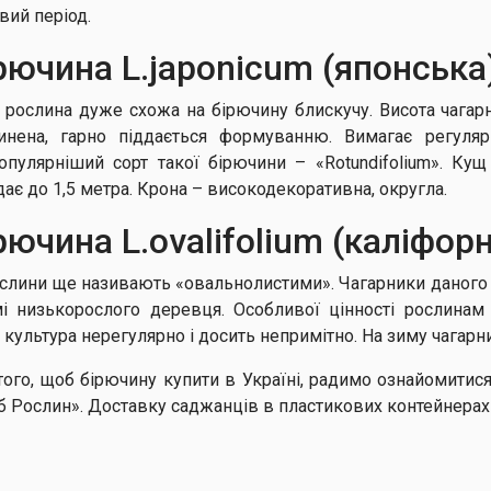
вий період.
рючина L.jароnicum (японська
 рослина дуже схожа на бірючину блискучу. Висота чагар
инена, гарно піддається формуванню. Вимагає регуляр
опулярніший сорт такої бірючини – «Rotundifolium». Ку
дає до 1,5 метра. Крона – високодекоративна, округла.
рючина L.оvаlifоlium (каліфор
ослини ще називають «овальнолистими». Чагарники даного
і низькорослого деревця. Особливої цінності рослинам 
е культура нерегулярно і досить непримітно. На зиму чагар
того, щоб бірючину купити в Україні, радимо ознайомитис
б Рослин». Доставку саджанців в пластикових контейнерах г