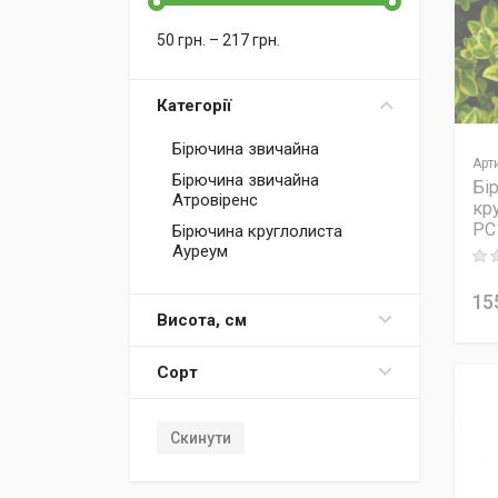
50
грн.
–
217
грн.
Категорії
Бірючина звичайна
Арт
Бірючина звичайна
Бі
Атровіренс
кр
PC
Бірючина круглолиста
Ауреум
Rati
15
Висота, см
Сорт
Скинути