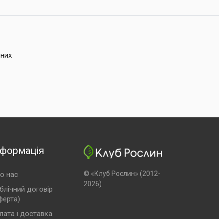
ьних
нформація
© «Клуб Рослин» (2012-
о нас
2026)
блічний договір
ферта)
лата і доставка