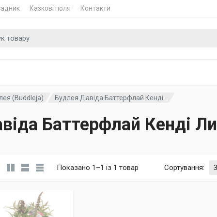
садник
Казкові поля
Контакти
 для
ея (Buddleja)
Будлея Давіда Баттерфлай Кенді...
віда Баттерфлай Кенді Л
Показано 1–1 із 1 товар
Сортування
: