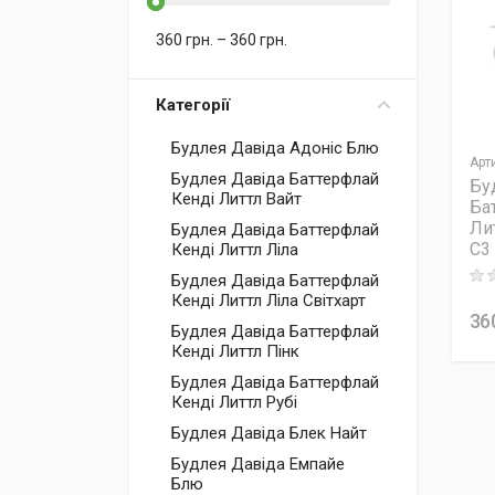
360
грн.
–
360
грн.
Категорії
Будлея Давіда Адоніс Блю
Арт
Будлея Давіда Баттерфлай
Бу
Кенді Литтл Вайт
Ба
Ли
Будлея Давіда Баттерфлай
C3
Кенді Литтл Ліла
Rati
Будлея Давіда Баттерфлай
Кенді Литтл Ліла Світхарт
36
Будлея Давіда Баттерфлай
Кенді Литтл Пінк
Будлея Давіда Баттерфлай
Кенді Литтл Рубі
Будлея Давіда Блек Найт
Будлея Давіда Емпайе
Блю