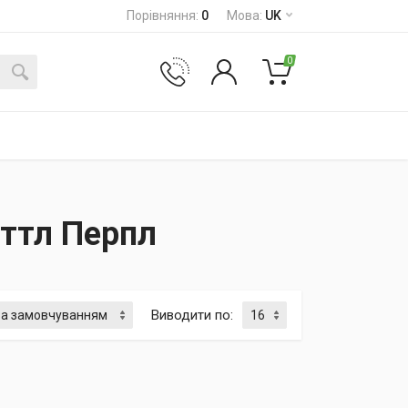
Порівняння
:
0
Мова
:
UK
0
иттл Перпл
Виводити по
: