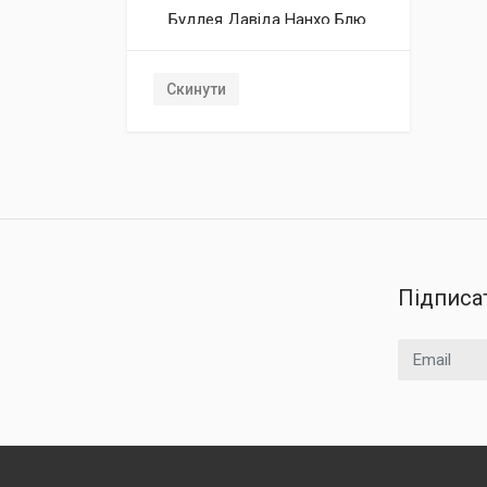
Будлея Давіда Нанхо Блю
Будлея Давіда Нанхо
Перпл
Скинути
Будлея Давіда Пінк
Делайт
Будлея Давіда Роял Ред
Будлея Давіда Уайт
Проф'южн
Підписа
Email