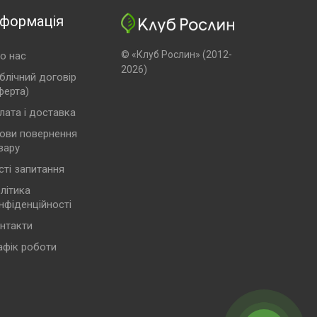
нформація
© «Клуб Рослин» (2012-
о нас
2026)
блічний договір
ферта)
лата і доставка
ови повернення
вару
сті запитання
літика
нфіденційності
нтакти
афік роботи