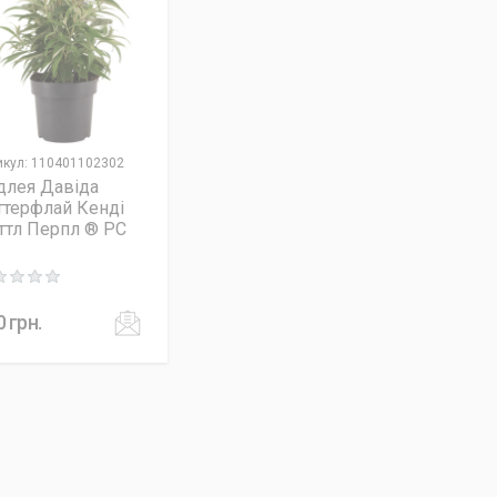
икул
:
110401102302
длея Давіда
ттерфлай Кенді
ттл Перпл ® PC
ng: 0 out of 5
0
грн.