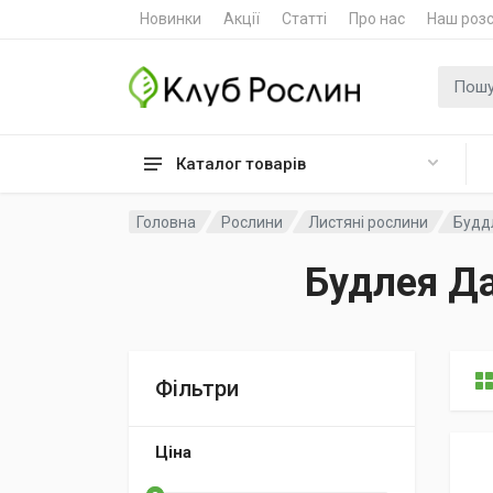
Новинки
Акції
Статті
Про нас
Наш роз
Пошук
Каталог товарів
Головна
Рослини
Листяні рослини
Буддл
Будлея Да
Фільтри
Ціна