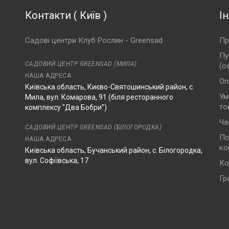
Контакти
(
Київ
)
І
Садові центри Клуб Рослин - Greensad
Пр
Пу
САДОВИЙ ЦЕНТР GREENSAD (МИЛА)
(о
НАША АДРЕСА
Оп
Київська область, Києво-Святошинський район, с.
Ум
Мила, вул. Комарова, 91 (біля ресторанного
то
комплексу "Два Бобри”)
Ча
САДОВИЙ ЦЕНТР GREENSAD (БІЛОГОРОДКА)
По
НАША АДРЕСА
ко
Київська область, Бучанський район, с. Білогородка,
вул. Софіївська, 17
Ко
Гр