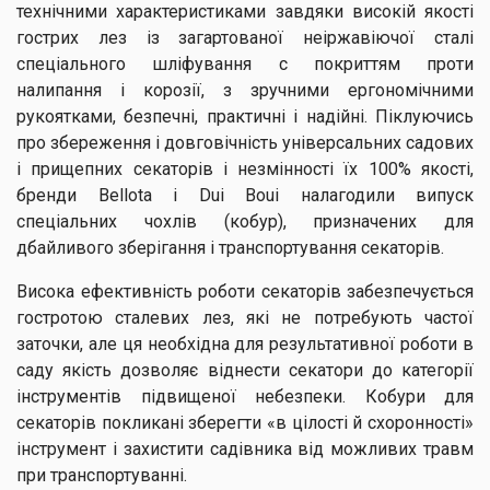
технічними характеристиками завдяки високій якості
гострих лез із загартованої неіржавіючої сталі
спеціального шліфування c покриттям проти
налипання і корозії, з зручними ергономічними
рукоятками, безпечні, практичні і надійні. Піклуючись
про збереження і довговічність універсальних садових
і прищепних секаторів і незмінності їх 100% якості,
бренди Bellota і Dui Boui налагодили випуск
спеціальних чохлів (кобур), призначених для
дбайливого зберігання і транспортування секаторів.
Висока ефективність роботи секаторів забезпечується
гостротою сталевих лез, які не потребують частої
заточки, але ця необхідна для результативної роботи в
саду якість дозволяє віднести секатори до категорії
інструментів підвищеної небезпеки. Кобури для
секаторів покликані зберегти «в цілості й схоронності»
інструмент і захистити садівника від можливих травм
при транспортуванні.