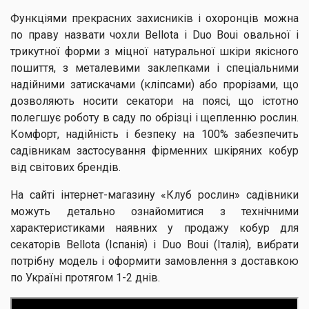
Функціями прекрасних захисників і охоронців можна
по праву назвати чохли Bellota і Duo Boui овальної і
трикутної форми з міцної натуральної шкіри якісного
пошиття, з металевими заклепками і спеціальними
надійними затискачами (кліпсами) або прорізами, що
дозволяють носити секатори на поясі, що істотно
полегшує роботу в саду по обрізці і щепленню рослин.
Комфорт, надійність і безпеку на 100% забезпечить
садівникам застосування фірменних шкіряних кобур
від світових брендів.
На сайті інтернет-магазину «Клуб рослин» садівники
можуть детально ознайомитися з технічними
характеристиками наявних у продажу кобур для
секаторів Bellota (Іспанія) і Duo Boui (Італія), вибрати
потрібну модель і оформити замовлення з доставкою
по Україні протягом 1-2 днів.