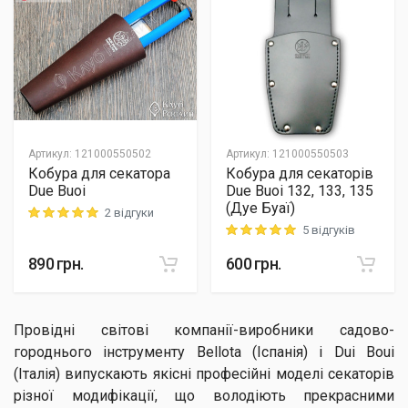
Артикул
:
121000550502
Артикул
:
121000550503
Кобура для секатора
Кобура для секаторів
Due Buoi
Due Buoi 132, 133, 135
(Дуе Буаї)
2 відгуки
Rating: 5 out of 5
5 відгуків
Rating: 5 out of 5
890
грн.
600
грн.
Провідні світові компанії-виробники садово-
городнього інструменту Bellota (Іспанія) і Dui Boui
(Італія) випускають якісні професійні моделі секаторів
різної модифікації, що володіють прекрасними