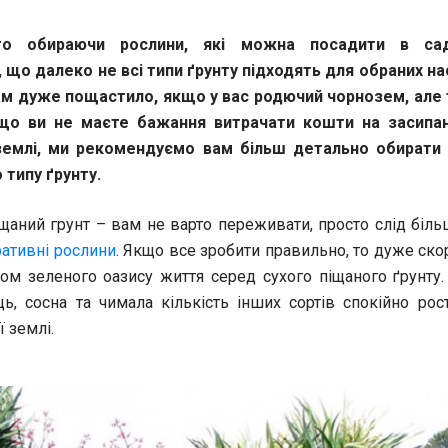
то обираючи рослини, які можна посадити в са
 що далеко не всі типи ґрунту підходять для обраних на
ам дуже пощастило, якщо у вас родючий чорнозем, але 
кщо ви не маєте бажання витрачати кошти на засипан
землі, ми рекомендуємо вам більш детально обирати
 типу ґрунту.
щаний грунт – вам не варто переживати, просто слід біл
ативні рослини
. Якщо все зробити правильно, то дуже ск
ом зеленого оазису життя серед сухого піщаного ґрунту.
вець, сосна та чимала кількість інших сортів спокійно ро
ї землі.