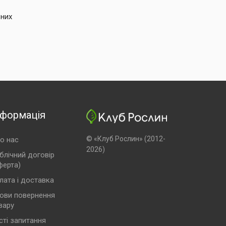
ьних
нформація
© «Клуб Рослин» (2012-
о нас
2026)
блічний договір
ферта)
лата і доставка
ови повернення
вару
сті запитання