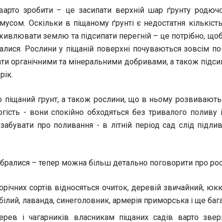
варто зробити – це засипати верхній шар ґрунту родю
умусом. Оскільки в піщаному ґрунті є недостатня кількість
живлювати землю та підсипати перегній – це потрібно, що
лися. Рослини у піщаній поверхні почуваються зовсім п
ати органічними та мінеральними добривами, а також підси
рік.
о піщаний грунт, а також рослини, що в ньому розвивают
гість - вони спокійно обходяться без тривалого поливу 
 забувати про поливання - в літній період сад слід підли
ібралися – тепер можна більш детально поговорити про ро
орічних сортів відносяться очиток, деревій звичайний, юкк
білий, лаванда, синеголовник, армерія приморська і ще бага
ерев і чагарників власникам піщаних садів варто звер