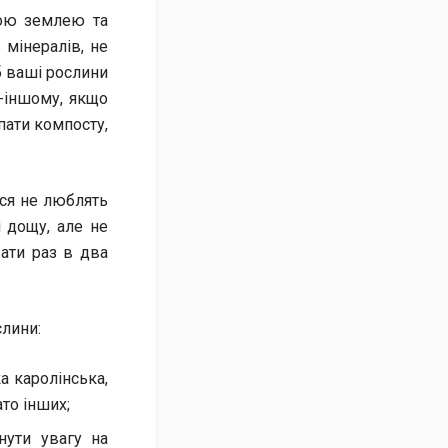
чою землею та
 мінералів, не
б ваші рослини
о-іншому, якщо
пати компосту,
ься не люблять
і дощу, але не
вати раз в два
слини:
а каролінська,
то інших;
нути увагу на