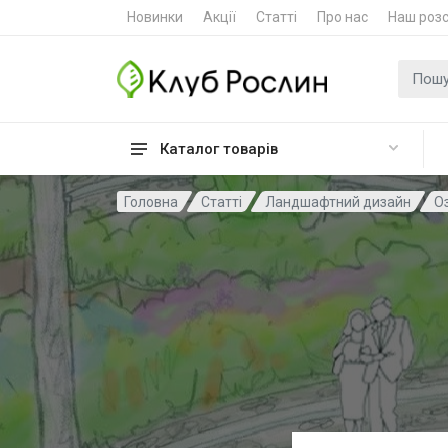
Новинки
Акції
Статті
Про нас
Наш роз
Пошук
Каталог товарів
Головна
Статті
Ландшафтний дизайн
О