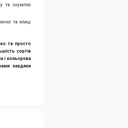
ху та скумпію
лючої та ялиці
гко та просто
ьшість сортів
а і кольорова
рвами завдяки