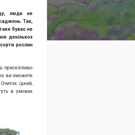
ду, люди не
саджень. Так,
таке буває не
ня декількох
 сорти рослин
ьш прискіпливо
оро ви зможете
 Очиток їдкий,
стуть в умовах