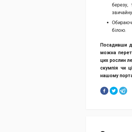
березу​​
звичайну
Обираю
білою.
Посадивши де
можна перет
цих рослин л
скумпія чи ц
нашому порта