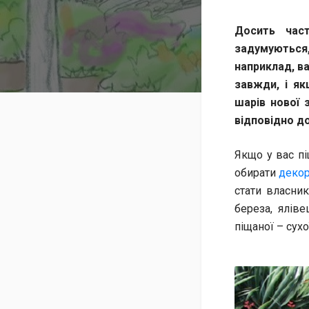
Досить час
задумуються,
наприклад, в
завжди, і я
шарів нової 
відповідно до
Якщо у вас пі
обирати
декор
стати власник
береза​​, ялі
піщаної – сухо