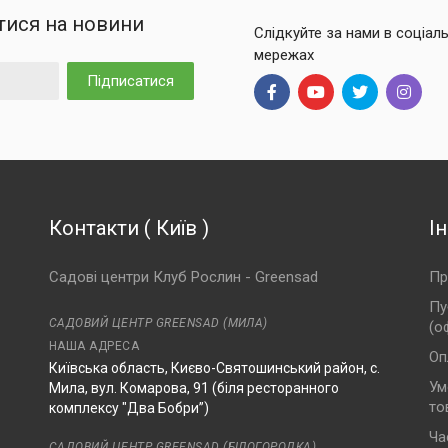
тися на новини
Слідкуйте за нами в соціал
мережах
Підписатися
Контакти
(
Київ
)
І
Садові центри Клуб Рослин - Greensad
Пр
Пу
САДОВИЙ ЦЕНТР GREENSAD (МИЛА)
(о
НАША АДРЕСА
Оп
Київська область, Києво-Святошинський район, с.
Ум
Мила, вул. Комарова, 91 (біля ресторанного
то
комплексу "Два Бобри”)
Ча
САДОВИЙ ЦЕНТР GREENSAD (БІЛОГОРОДКА)