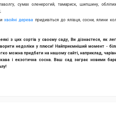
, таволгу, сумах оленерогий, тамариск, шипшину, обліпи
;
чи
хвойні дерева
придивіться до ялівця, сосни, ялини ко
які з цих сортів у своєму саду, Ви дізнаєтеся, як ле
ворити недоліки у плюси!
Найприємніший момент - біл
егко можна придбати на нашому сайті, наприклад, чарівн
ікава і екзотична сосна. Ваш сад заграє новими ба
лу!