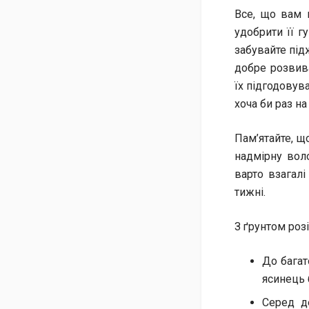
Все, що вам 
удобрити її г
забувайте під
добре розвива
їх підгодовув
хоча би раз на 
Пам’ятайте, щ
надмірну воло
варто взагалі
тижні.
З ґрунтом роз
До багат
ясинець 
Серед д