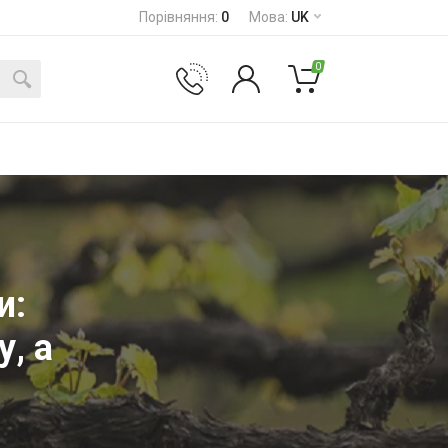
Порівняння
:
0
Мова
:
UK
0
и:
, а