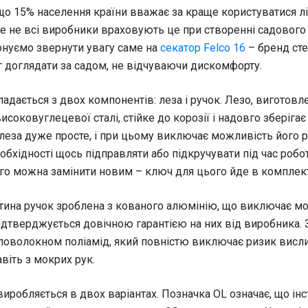
 що 15% населення країни вважає за краще користуватися 
 не всі виробники враховують це при створенні садового 
онуємо звернути увагу саме на
секатор Felco 16
– бренд сте
 доглядати за садом, не відчуваючи дискомфорту.
адається з двох компонентів: леза і ручок. Лезо, виготовле
исоковуглецевої сталі, стійке до корозії і надовго зберігає
еза дуже просте, і при цьому виключає можливість його р
обхідності щось підправляти або підкручувати під час робо
ого можна замінити новим – ключ для цього йде в комплект
тина ручок зроблена з кованого алюмінію, що виключає мо
ідтверджується довічною гарантією на них від виробника. 
ловолокном поліамід, який повністю виключає ризик висл
віть з мокрих рук.
иробляється в двох варіантах. Позначка OL означає, що ін