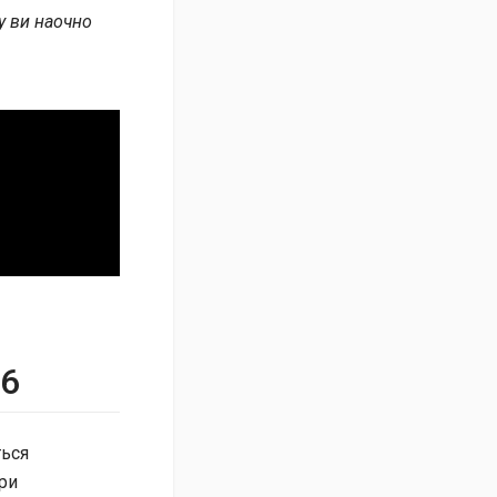
у ви наочно
16
ться
при