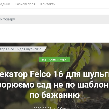
садник
Казкові поля
Контакти
 для
ор Felco 16 для шульги: с...
ВСЕ ПРО ІНСТРУМЕНТ
екатор Felco 16 для шульг
ворюємо сад не по шаблону
по бажанню
2020-09-25
0
Comment