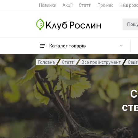
Новинки
Акції
Статті
Про нас
Наш роз
Пошук
Каталог товарів
Головна
Статті
Все про інструмент
Секат
С
ст