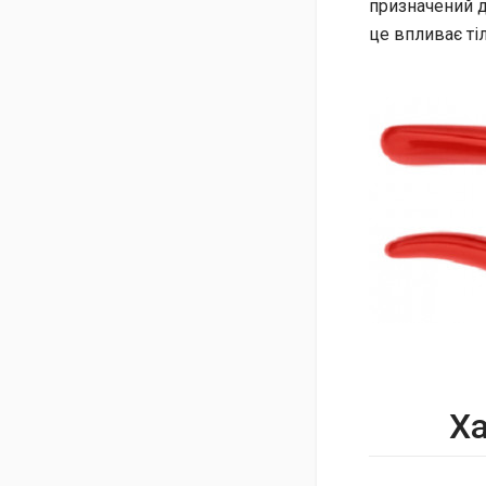
призначений д
це впливає тіл
Ха