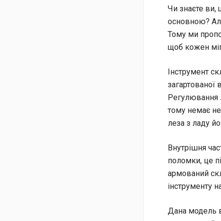
Чи знаєте ви,
основною? Але
Тому ми проп
щоб кожен міг
Інструмент скл
загартованої в
Регулювання л
тому немає не
леза з ладу й
Внутрішня час
поломки, це п
армований ск
інструменту на
Дана модель в