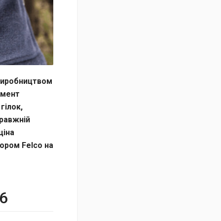
 виробництвом
умент
гілок,
правжній
ціна
ором Felco на
6