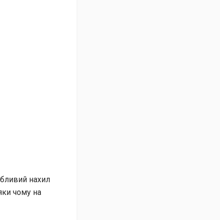
собливий нахил
яки чому на