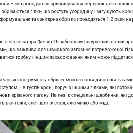
рони – їм проводиться прищипування верхівок для посиле
 обрізаються гілки, що ростуть усередину і загущують крон
формувальна та санітарна обрізка проводяться 1-2 рази на р
е лезо секатора Фелко 16 забезпечує акуратний рівний зріз
м, що важливо для швидкого загоєння потривоженої гілки
тися грибку і іншим захворювання, яким може піддатися
й частині інструменту обрізку можна проводити навіть в міс
тупом – в густій кроні, поруч з іншими гілками, які потріб
нови зрізаного пагону. На лезі є спеціальні щербинки, які 
ільки гілки, але і дріт зі сталі, алюмінію або міді.