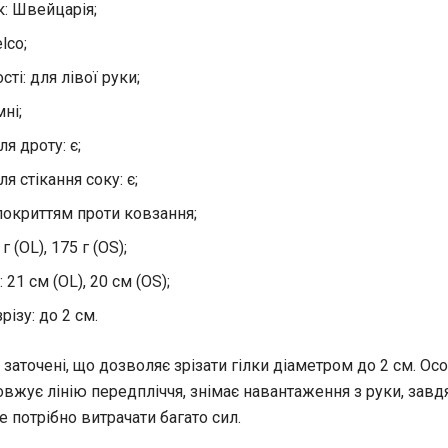
: Швейцарія;
lco;
ті: для лівої руки;
мні;
я дроту: є;
я стікання соку: є;
 покриттям проти ковзання;
г (OL), 175 г (OS);
21 см (OL), 20 см (OS);
різу: до 2 см.
 заточені, що дозволяє зрізати гілки діаметром до 2 см. О
овжує лінію передпліччя, знімає навантаження з руки, завд
е потрібно витрачати багато сил.