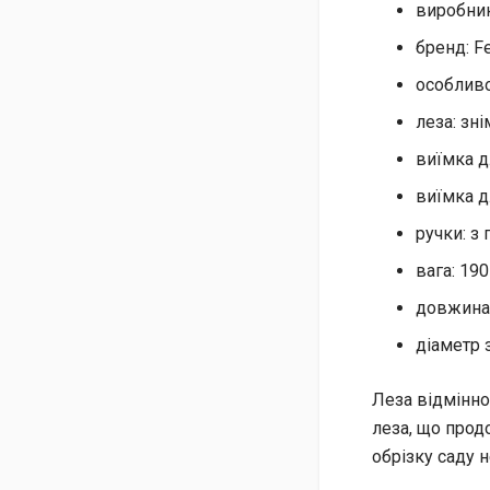
виробник
бренд: Fe
особливос
леза: зні
виїмка дл
виїмка дл
ручки: з
вага: 190 
довжина: 
діаметр з
Леза відмінно
леза, що прод
обрізку саду н