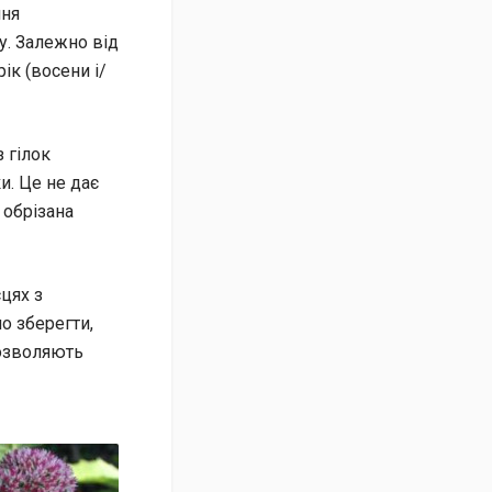
ння
у. Залежно від
ік (восени і/
 гілок
. Це не дає
 обрізана
цях з
но зберегти,
дозволяють