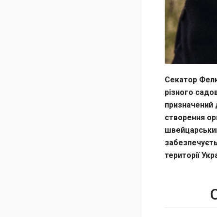
Секатор Фелк
різного садов
призначений 
створення ор
швейцарський
забезпечуєть
території Укра