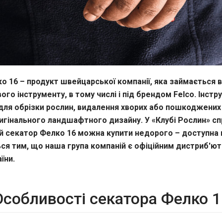
о 16 – продукт швейцарської компанії, яка займається
ого інструменту, в тому числі і під брендом Felco. Інстр
для обрізки рослин, видалення хворих або пошкоджених 
игінального ландшафтного дизайну. У «Клубі Рослин» с
 секатор Фелко 16 можна купити недорого – доступна 
ся тим, що наша група компаній є офіційним дистриб'ют
їни.
Особливості секатора Фелко 1