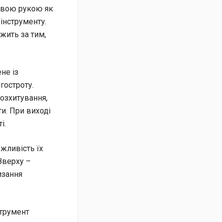
лівою рукою як
інструменту.
жить за тим,
не із
 гостроту.
озхитування,
ти. При виході
і.
жливість їх
Зверху –
изання
струмент