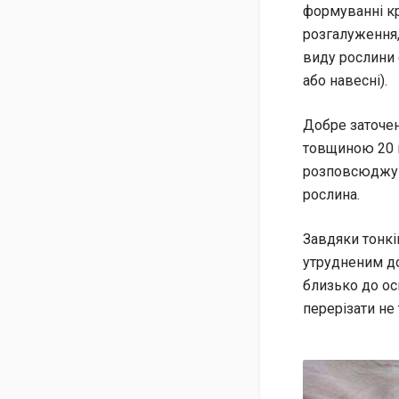
формуванні к
розгалуження,
виду рослини 
або навесні).
Добре заточен
товщиною 20 м
розповсюджува
рослина.
Завдяки тонкі
утрудненим дос
близько до ос
перерізати не т