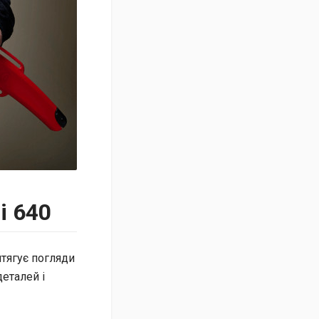
і 640
тягує погляди
еталей і