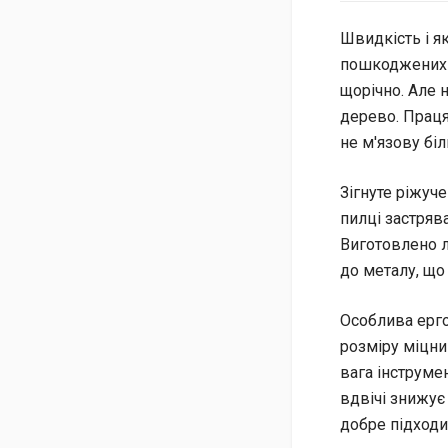
Швидкість і я
пошкоджених а
щорічно. Але 
дерево. Праця
не м'язову бі
Зігнуте ріжуче
пилці застряв
Виготовлено ле
до металу, що
Особлива ерг
розміру міцни
вага інструмен
вдвічі знижує
добре підходи