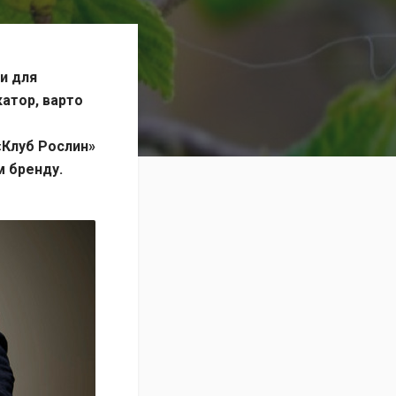
ли для
атор, варто
«Клуб Рослин»
м бренду.