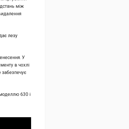
ідстань між
 видалення
дає лезу
енесення. У
ументу в чохлі
е забезпечує
моделлю 630 і