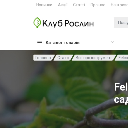
Новинки
Акції
Статті
Про нас
Наш роз
Пошук
Каталог товарів
Головна
Статті
Все про інструмент
Felco
Fe
са