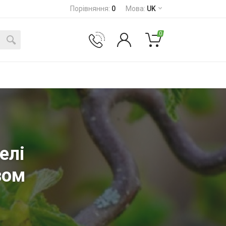
Порівняння
:
0
Мова
:
UK
0
елі
зом