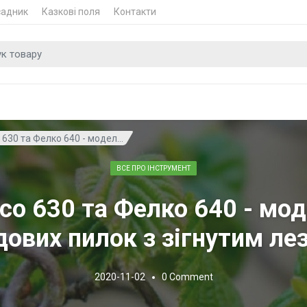
садник
Казкові поля
Контакти
 для
 630 та Фелко 640 - модел...
ВСЕ ПРО ІНСТРУМЕНТ
lco 630 та Фелко 640 - мод
дових пилок з зігнутим ле
2020-11-02
0
Comment