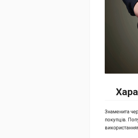
Хара
Знаменита чер
покупців. Поп
використанням