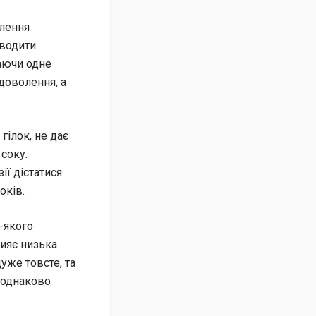
алення
оводити
заючи одне
доволення, а
гілок, не дає
соку.
ії дістатися
оків.
-якого
ияє низька
дуже товсте, та
а однаково