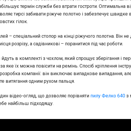
 збільшує термін служби без втрати гостроти. Оптимальна в
воляє тирсі забивати ріжуче полотно і забезпечує швидке
овстих гілок.
ей – спеціальний стопор на кінці ріжучого полотна. Він не 
ісця розрізу, а садівникові – поранитися під час роботи.
 йдуть в комплекті з чохлом, який спрощує зберігання і пер
, за яке їх можна повісити на ремінь. Спосіб кріплення інстр
 розробка компанії: він виключає випадкове випадання, ал
те витягання одним рухом пальця.
дин відео-огляд, що дозволяє порівняти
пилу Фелко 640
з 
ебе найбільш підходящу.