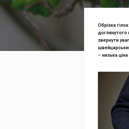
Обрізка гілок
доглянутого 
звернути уваг
швейцарський
– низька цін