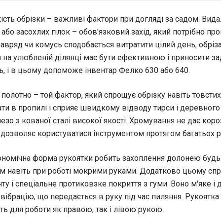
кість обрізки – важливі фактори при догляді за садом. Вид
бо засохлих гілок – обов'язковий захід, який потрібно пр
навряд чи комусь сподобається витратити цілий день, обрі
 на улюбленій ділянці має бути ефективною і приносити за
ль, і в цьому допоможе інвентар Фелко 630 або 640.
 полотно – той фактор, який спрощує обрізку навіть товстих 
ати в пропилі і сприяє швидкому відводу тирси і деревного 
зо з кованої сталі високої якості. Хромування не дає короз
 дозволяє користуватися інструментом протягом багатьох р
ономічна форма рукоятки робить захоплення долонею будь
м навіть при роботі мокрими руками. Додатково цьому спр
ту і спеціальне протиковзке покриття з гуми. Воно м'яке і 
 вібрацію, що передається в руку під час пиляння. Рукоятк
ть для роботи як правою, так і лівою рукою.