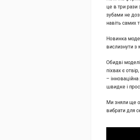
це в три рази
зубами не доз
навіть самих т
Новинка модел
вислизнути з м
Обидві моделі
піхвах є отвір
– інноваційна
швидке і прос
Ми зняли ще о
вибрати для с