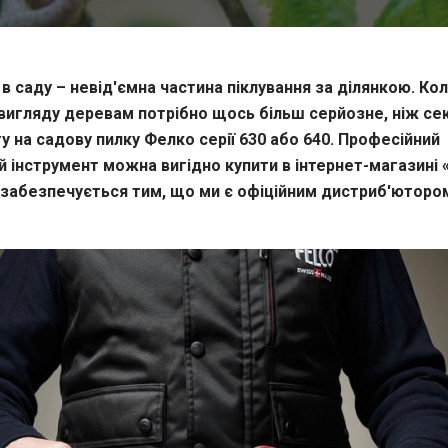
 в саду – невід'ємна частина піклування за ділянкою. Ко
вигляду деревам потрібно щось більш серйозне, ніж сек
у на садову пилку Фелко серії 630 або 640. Професійний
 інструмент можна вигідно купити в інтернет-магазині 
а забезпечується тим, що ми є офіційним дистриб'юторо