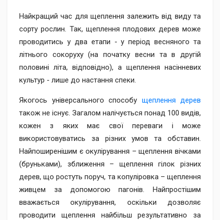
Найкращий час для щеплення залежить від виду та
сорту рослин. Так, щеплення плодових дерев може
проводитись у два етапи - у період весняного та
літнього сокоруху (на початку весни та в другій
половині літа, відповідно), а щеплення насінневих
культур - лише до настання спеки.
Якогось універсального способу
щеплення дерев
також не існує. Загалом налічується понад 100 видів,
кожен з яких має свої переваги і може
використовуватись за різних умов та обставин.
Найпоширенішим є окулірування – щеплення вічками
(бруньками), зближення – щеплення гілок різних
дерев, що ростуть поруч, та копуліровка – щеплення
живцем за допомогою пагонів. Найпростішим
вважається окулірування, оскільки дозволяє
проводити щеплення найбільш результативно за