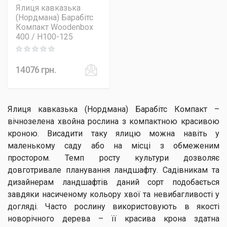
Ялиця кавказька
(Нордмана) Барабітс
Компакт Woodenbox
400 / H100-125
Rating: 0 out of 5
14076
грн.
Ялиця кавказька (Нордмана) Барабітс Компакт –
вічнозелена хвойна рослина з компактною красивою
кроною. Висадити таку ялицю можна навіть у
маленькому саду або на місці з обмеженим
простором. Темп росту культури дозволяє
довготривале планування ландшафту. Садівникам та
дизайнерам ландшафтів даний сорт подобається
завдяки насиченому кольору хвої та невибагливості у
догляді. Часто рослину використовують в якості
новорічного дерева – її красива крона здатна