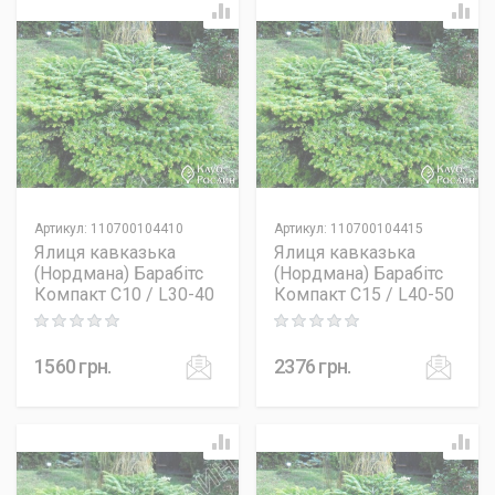
Артикул
:
110700104410
Артикул
:
110700104415
Ялиця кавказька
Ялиця кавказька
(Нордмана) Барабітс
(Нордмана) Барабітс
Компакт C10 / L30-40
Компакт C15 / L40-50
Rating: 0 out of 5
Rating: 0 out of 5
1560
грн.
2376
грн.