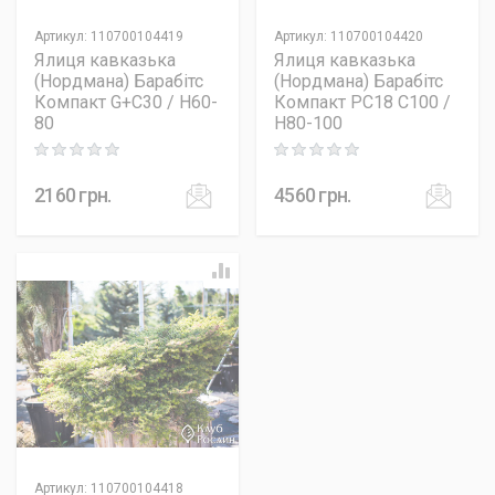
Артикул
:
110700104419
Артикул
:
110700104420
Ялиця кавказька
Ялиця кавказька
(Нордмана) Барабітс
(Нордмана) Барабітс
Компакт G+C30 / H60-
Компакт PC18 C100 /
80
H80-100
Rating: 0 out of 5
Rating: 0 out of 5
2160
грн.
4560
грн.
Артикул
:
110700104418