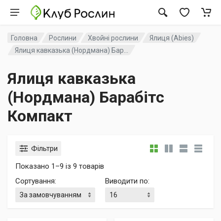
Головна
Рослини
Хвойні рослини
Ялиця (Abies)
Ялиця кавказька (Нордмана) Бар...
Ялиця кавказька
(Нордмана) Барабітс
Компакт
Фільтри
Показано 1–9 із 9 товарів
Сортування
:
Виводити по
: