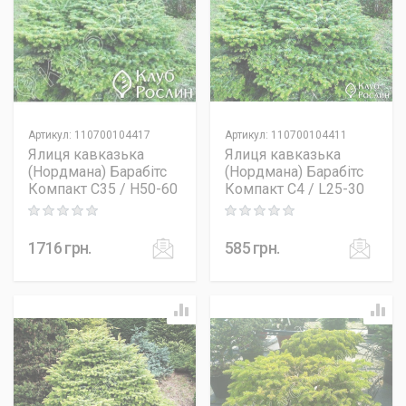
Артикул
:
110700104417
Артикул
:
110700104411
Ялиця кавказька
Ялиця кавказька
(Нордмана) Барабітс
(Нордмана) Барабітс
Компакт C35 / H50-60
Компакт C4 / L25-30
Rating: 0 out of 5
Rating: 0 out of 5
1716
грн.
585
грн.