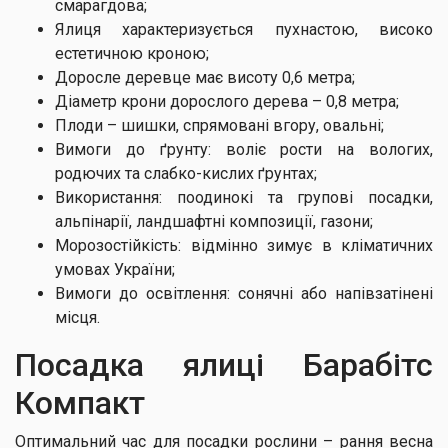
смарагдова;
Ялиця характеризується пухнастою, високо
естетичною кроною;
Доросле деревце має висоту 0,6 метра;
Діаметр крони дорослого дерева – 0,8 метра;
Плоди – шишки, спрямовані вгору, овальні;
Вимоги до ґрунту: воліє рости на вологих,
родючих та слабко-кислих ґрунтах;
Використання: поодинокі та групові посадки,
альпінарії, ландшафтні композиції, газони;
Морозостійкість: відмінно зимує в кліматичних
умовах України;
Вимоги до освітлення: сонячні або напівзатінені
місця.
Посадка ялиці Барабітс
Компакт
Оптимальний час для посадки рослини – рання весна