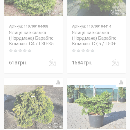
Артикул
:
110700104408
Артикул
:
110700104414
Ялиця кавказька
Ялиця кавказька
(Нордмана) Барабітс
(Нордмана) Барабітс
Компакт C4 / L30-35
Компакт C7,5 / L50+
Rating: 0 out of 5
Rating: 0 out of 5
613
грн.
1584
грн.