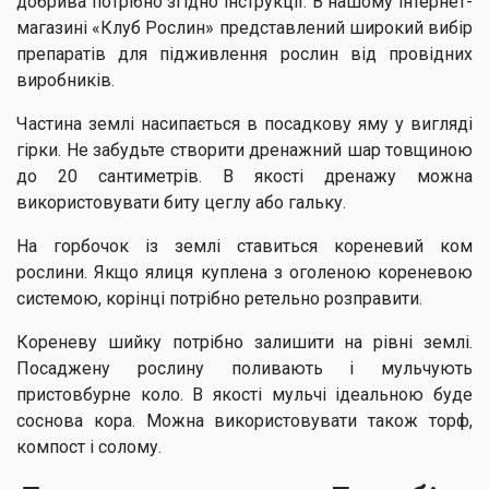
добрива потрібно згідно інструкції. В нашому інтернет-
магазині «Клуб Рослин» представлений широкий вибір
препаратів для підживлення рослин від провідних
виробників.
Частина землі насипається в посадкову яму у вигляді
гірки. Не забудьте створити дренажний шар товщиною
до 20 сантиметрів. В якості дренажу можна
використовувати биту цеглу або гальку.
На горбочок із землі ставиться кореневий ком
рослини. Якщо ялиця куплена з оголеною кореневою
системою, корінці потрібно ретельно розправити.
Кореневу шийку потрібно залишити на рівні землі.
Посаджену рослину поливають і мульчують
пристовбурне коло. В якості мульчі ідеальною буде
соснова кора. Можна використовувати також торф,
компост і солому.