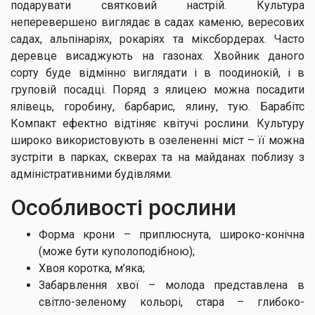
подарувати святковий настрій. Культура
неперевершено виглядає в садах каменю, вересових
садах, альпінаріях, рокаріях та міксбордерах. Часто
деревце висаджують на газонах. Хвойник даного
сорту буде відмінно виглядати і в поодинокій, і в
груповій посадці. Поряд з ялицею можна посадити
ялівець, горобину, барбарис, ялину, тую. Барабітс
Компакт ефектно відтіняє квітучі рослини. Культуру
широко використовують в озелененні міст – її можна
зустріти в парках, скверах та на майданах поблизу з
адміністративними будівлями.
Особливості рослини
Форма крони – приплюснута, широко-конічна
(може бути куполоподібною);
Хвоя коротка, м’яка;
Забарвлення хвої – молода представлена в
світло-зеленому кольорі, стара – глибоко-