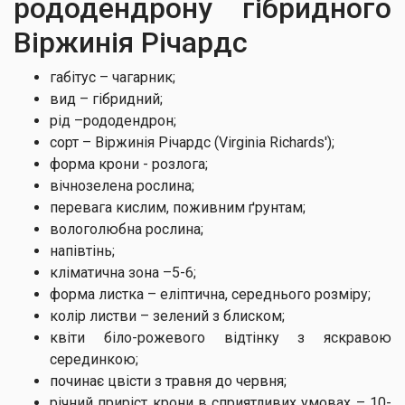
рододендрону гібридного
Віржинія Річардс
габітус – чагарник;
вид – гібридний;
рід –рододендрон;
сорт – Віржинія Річардс (Virginia Richards');
форма крони - розлога;
вічнозелена рослина;
перевага кислим, поживним ґрунтам;
вологолюбна рослина;
напівтінь;
кліматична зона –5-6;
форма листка – еліптична, середнього розміру;
колір листви – зелений з блиском;
квіти біло-рожевого відтінку з яскравою
серединкою;
починає цвісти з травня до червня;
річний приріст крони в сприятливих умовах – 10-