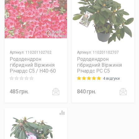
Артикул
:
110201102702
Артикул
:
110201102707
Рододендрон
Рододендрон
гібридний Віржинія
гібридний Віржинія
Річардс C5 / H40-60
Річардс PC C5
4 відгуки
Rating: 0 out of 5
Rating: 5 out of 5
485
грн.
840
грн.