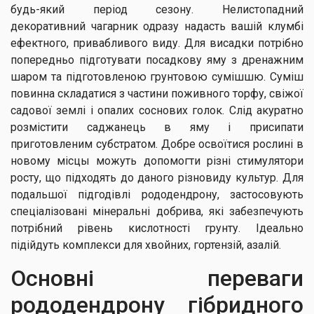
будь-який період сезону. Нелистопадний
декоративний чагарник одразу надасть вашій клумбі
ефектного, привабливого виду. Для висадки потрібно
попередньо підготувати посадкову яму з дренажним
шаром та підготовленою грунтовою сумішшю. Суміш
повинна складатися з частини поживного торфу, свіжої
садової землі і опалих соснових голок. Слід акуратно
розмістити саджанець в яму і присипати
приготовленим субстратом. Добре освоїтися рослині в
новому місцы можуть допомогти різні стимулятори
росту, що підходять до даного різновиду культур. Для
подальшої підгодівлі рододендрону, застосовують
спеціалізовані мінеральні добрива, які забезпечують
потрібний рівень кислотності грунту. Ідеально
підійдуть комплекси для хвойних, гортензій, азалій.
Основні переваги
рододендрону гібридного