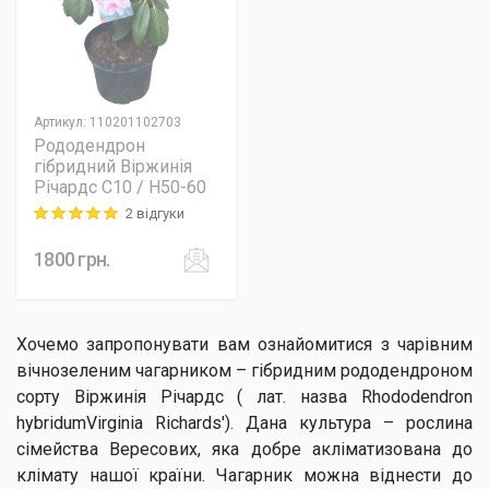
Артикул
:
110201102703
Рододендрон
гібридний Віржинія
Річардс C10 / H50-60
2 відгуки
Rating: 5 out of 5
1800
грн.
Хочемо запропонувати вам ознайомитися з чарівним
вічнозеленим чагарником – гібридним рододендроном
сорту Віржинія Річардс ( лат. назва Rhododendron
hybridumVirginia Richards'). Дана культура – рослина
сімейства Вересових, яка добре акліматизована до
клімату нашої країни. Чагарник можна віднести до