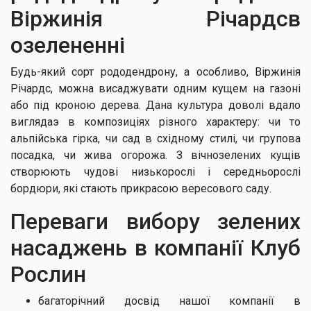
Віржинія Річардсв
озелененні
Будь-який сорт рододендрону, а особливо, Віржинія
Річардс, можна висаджувати одним кущем на газоні
або під кроною дерева. Дана культура доволі вдало
виглядаэ в композиціях різного характеру: чи то
альпійська гірка, чи сад в східному стилі, чи групова
посадка, чи жива огорожа. З вічнозелених кущів
створюють чудові низькорослі і середньорослі
бордюри, які стають прикрасою вересового саду.
Переваги вибору зелених
насаджень в компанії Клуб
Рослин
багаторічний досвід нашої компанії в