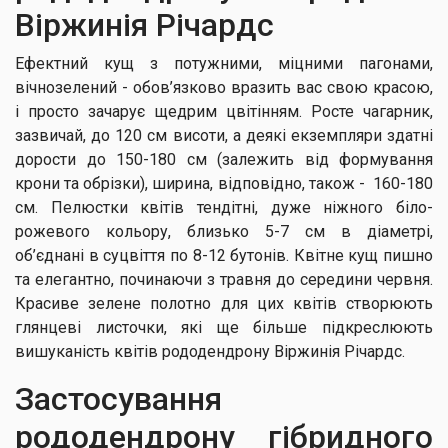
Віржинія Річардс
Ефектний кущ з потужними, міцними пагонами,
вічнозелений - обов’язково вразить вас свою красою,
і просто зачарує щедрим цвітінням. Росте чагарник,
зазвичай, до 120 см висоти, а деякі екземпляри здатні
дорости до 150-180 см (залежить від формування
крони та обрізки), ширина, відповідно, також - 160-180
см. Пелюстки квітів тендітні, дуже ніжного біло-
рожевого кольору, близько 5-7 см в діаметрі,
об’єднані в суцвіття по 8-12 бутонів. Квітне кущ пишно
та елегантно, починаючи з травня до середини червня.
Красиве зелене полотно для цих квітів створюють
глянцеві листочки, які ще більше підкреслюють
вишуканість квітів рододендрону Віржинія Річардс.
Застосування
рододендрону гібридного