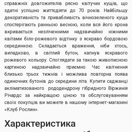
справжніх довгожителів рясно квітучих кущів, що
здатні успішно життєдіяти до 70 років. Найбільшу
декоративність та привабливість вічнозеленого куща
спостерігають ранньою весною, коли вся його крона
вкривається незліченними надзвичайно ніжними
квітами біло-рожевого відтінку з яскраво бордовою
серединкою. Складається враження, ніби хтось,
випадково, в світлий бутон, капнув яскравого
рожевого кольору. Споглядати за такою живописною
картиною надзвичайно приємно. Час квітнення
близько трьох тижнів і можлива повторна поява
одиночних бутонів до середини літа. Купити саджанці
акліматизованого рододендрону гібридного Віржинія
Річардс за найкращою ціною та обслуговуванням
своїх покупців ви можете в нашому інтернет-магазині
«Клуб Рослин».
Характеристика