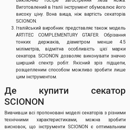
Виключно гостре загострення леза ножа.
Виготовлений в Італії інструмент обумовлює його
високу ціну. Вона вища, ніж вартість секаторів
SCIONON.
Італійський виробник представляє також модель
ARTITEC COMPLEMENTURY GTAFER. Обрізання
тонких держаків, діаметром менше 4.5
міліметрів, відмітна особливість цієї марки
секатора. SCIONON дозволяє виконувати значно
ширший спектр робіт. Якісний зріз підщепи,
розщепленим способом можливо зробити лише
цим інструментом.
Де купити секатор
SCIONON
Вивчивши всі пропоновані моделі секаторів з різними
технічними характеристиками, можна зробити
висновок, що інструменти SCIONON є оптимальним