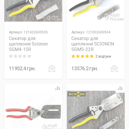
Артикул
:
121002600505
Артикул
:
121002600504
Секатор для
Секатор для
щеплення Scionon
щеплення SCIONON
SGM4-15R
SGM5-22R
2 відгуки
Rating: 0 out of 5
Rating: 5 out of 5
11952.4
грн.
13576.2
грн.