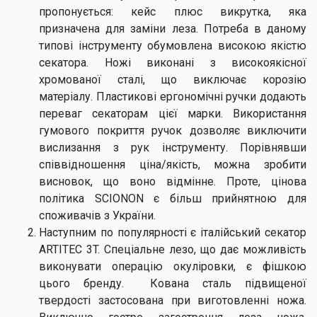
пропонується: кейс плюс викрутка, яка
призначена для заміни леза. Потреба в даному
типові інструменту обумовлена високою якістю
секатора. Ножі виконані з високоякісної
хромованої сталі, що виключає корозію
матеріалу. Пластикові ергономічні ручки додають
переваг секаторам цієї марки. Використання
гумового покриття ручок дозволяє виключити
вислизання з рук інструменту. Порівнявши
співвідношення ціна/якість, можна зробити
висновок, що воно відмінне. Проте, цінова
політика SCIONON є більш прийнятною для
споживачів з України.
Наступним по популярності є італійський секатор
ARTITEC 3T. Спеціальне лезо, що дає можливість
виконувати операцію окуліровки, є фішкою
цього бренду. Кована сталь підвищеної
твердості застосована при виготовленні ножа.