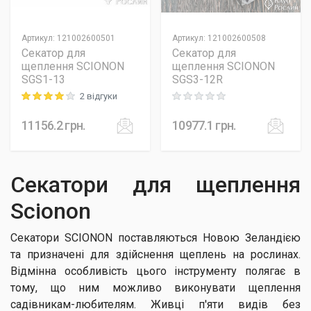
Артикул
:
121002600501
Артикул
:
121002600508
Секатор для
Секатор для
щеплення SCIONON
щеплення SCIONON
SGS1-13
SGS3-12R
2 відгуки
Rating: 4 out of 5
Rating: 0 out of 5
11156.2
грн.
10977.1
грн.
Секатори для щеплення
Scionon
Секатори SCIONON поставляються Новою Зеландією
та призначені для здійснення щеплень на рослинах.
Відмінна особливість цього інструменту полягає в
тому, що ним можливо виконувати щеплення
садівникам-любителям. Живці п'яти видів без