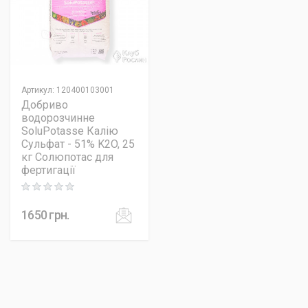
Артикул
:
120400103001
Добриво
водорозчинне
SoluPotasse Калію
Сульфат - 51% K2O, 25
кг Солюпотас для
фертигації
Rating: 0 out of 5
1650
грн.