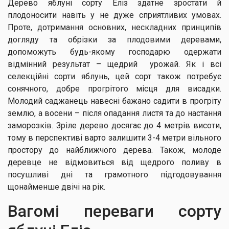
Дерево яблуні сорту Еліз здатне зростати й
плодоносити навіть у не дуже сприятливих умовах.
Проте, дотримання основних, нескладних принципів
догляду та обрізки за плодовими деревами,
допоможуть будь-якому господарю одержати
відмінний результат – щедрий урожай. Як і всі
селекційні сорти яблунь, цей сорт також потребує
сонячного, добре прогрітого місця для висадки.
Молодий саджанець навесні бажано садити в прогріту
землю, а восени – після опадання листя та до настання
заморозків. Зріле дерево досягає до 4 метрів висоти,
тому в перспективі варто залишити 3-4 метри вільного
простору до найближчого дерева. Також, молоде
деревце не відмовиться від щедрого поливу в
посушливі дні та грамотного підгодовування
щонайменше двічі на рік.
Вагомі переваги сорту