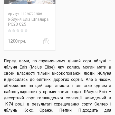
Артикул
:
110407004506
Яблуня Еліз Шпалера
PC20 C25
Rating: 0 out of 5
1200
грн.
Перед вами, по-справжньому цінний сорт яблуні –
яблуня Еліз (Malus Elise), яку колись могли мати в
своїй власності тільки високоповажні люди. Яблуня
відносилась до елітних, дорогих сортів. Але з часом,
обмеження на цей сорт зникли, і він став одним з
найпопулярніших у промислових садах. Яблуня Еліз –
десертний сорт голландської селекції виведений в
1974 році, в результаті схрещування сорту Селтер і
яблунь Кокс, Оранж, Пепин. Підходить для