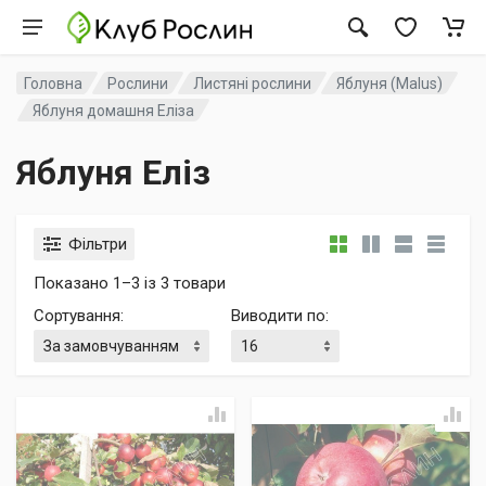
Головна
Рослини
Листяні рослини
Яблуня (Malus)
Яблуня домашня Еліза
Яблуня Еліз
Фільтри
Показано 1–3 із 3 товари
Сортування
:
Виводити по
: