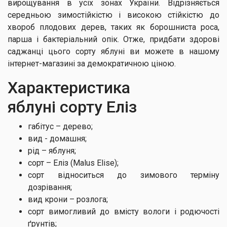
вирощування в усіх зонах України. Відрізняється
середньою зимостійкістю і високою стійкістю до
хвороб плодових дерев, таких як борошниста роса,
парша і бактеріальний опік. Отже, придбати здорові
саджанці цього сорту яблуні ви можете в нашому
інтернет-магазині за демократичною ціною.
Характеристика
яблуні сорту Еліз
габітус – дерево;
вид - домашня;
рід – яблуня;
сорт – Еліз (Malus Elise);
сорт відноситься до зимового терміну
дозрівання;
вид крони – розлога;
сорт вимогливий до вмісту вологи і родючості
ґрунтів;