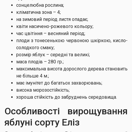
сонцелюбна рослина;
кліматична зона – 4;
на зимовий період листя опадає;
квіти насичено-рожевого кольору;
час цвітіння – весняний період;
плоди з тонесенькою червоною шкіркою, кисло-
солодкого смаку;
розмір яблук – середні та великі;
маса плодів – 280 гр.;
максимальна висота дорослого дерева становить
не більше 4 м.;
має імунітет до багатьох захворювань;
висока морозостійкість;
хороша стійкість до забруднень середовища.
Особливості вирощування
яблуні сорту Еліз