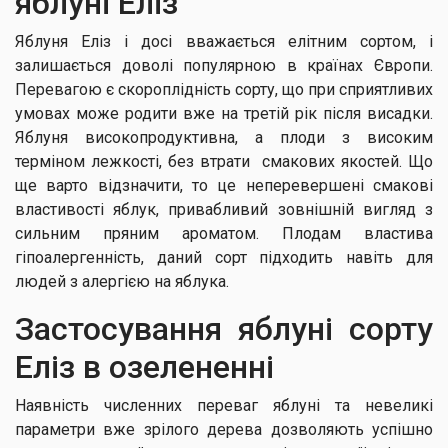
яблуні Еліз
Яблуня Еліз і досі вважається елітним сортом, і
залишається доволі популярною в країнах Європи.
Перевагою є скороплідність сорту, що при сприятливих
умовах може родити вже на третій рік після висадки.
Яблуня високопродуктивна, а плоди з високим
терміном лежкості, без втрати смакових якостей. Що
ще варто відзначити, то це неперевершені смакові
властивості яблук, привабливий зовнішній вигляд з
сильним пряним ароматом. Плодам властива
гіпоалергенність, даний сорт підходить навіть для
людей з алергією на яблука.
Застосування яблуні сорту
Еліз в озелененні
Наявність численних переваг яблуні та невеликі
параметри вже зрілого дерева дозволяють успішно