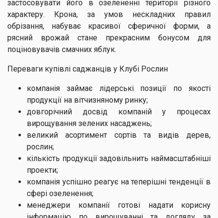
застосовувати його в озелененні території різного
характеру. Крона, за умов нескладних правил
обрізання, набуває красивої сферичної форми, а
рясний врожай стане прекрасним бонусом для
поціновувачів смачних яблук.
Переваги купівлі саджанців у Клубі Рослин
компанія займає лідерські позиції по якості
продукції на вітчизняному ринку;
довгорічний досвід компаній у процесах
вирощування зелених насаджень;
великий асортимент сортів та видів дерев,
рослин;
кількість продукції задовільнить наймасштабніші
проекти;
компанія успішно реагує на теперішні тенденції в
сфері озеленення;
менеджери компанії готові надати корисну
інформацію по вирощуванні та догляду за