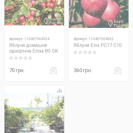
Артикул
:
110407004504
Артикул
:
110407004502
Яблуня домашня
Яблуня Еліз PC17 C10
однорічна Еліза BS GK
Rating: 0 out of 5
Rating: 0 out of 5
70
грн.
360
грн.