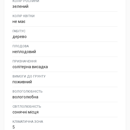
КОЛІР РОСЛИНИ
зелений
КОЛІР КВІТКИ
не має
ГАБІТУС
дерево
ПЛОДОВА
неплодовий
ПРИЗНАЧЕННЯ
солітерна висадка
ВИМОГИ ДО ГРУНТУ
поживний
ВОЛОГОЛЮБНІСТЬ
вологолюбна
СВІТЛОЛЮБНІСТЬ
сонячні місця
КЛІМАТИЧНА ЗОНА
5