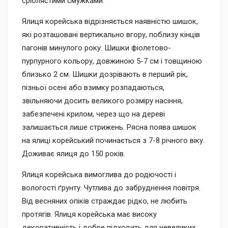
сріблястими смужками.
Ялиця корейська відрізняється наявністю шишок,
які розташовані вертикально вгору, поблизу кінців
пагонів минулого року. Шишки фіолетово-
пурпурного кольору, довжиною 5-7 см і товщиною
близько 2 см. Шишки дозрівають в перший рік,
пізньої осені або взимку розпадаються,
звільняючи досить великого розміру насіння,
забезпечені крилом, через що на дереві
залишається лише стрижень. Рясна поява шишок
на ялиці корейський починається з 7-8 річного віку.
Доживає ялиця до 150 років.
Ялиця корейська вимоглива до родючості і
вологості ґрунту. Чутлива до забруднення повітря.
Від весняних опіків страждає рідко, не любить
протягів. Ялиця корейська має високу
декоративність і добре підходить для невеликих