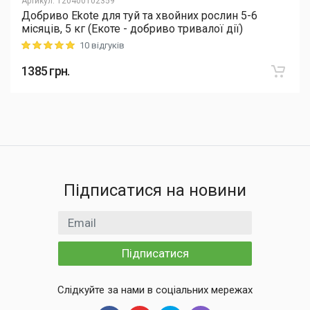
Артикул
:
120400102359
Добриво Еkote для туй та хвойних рослин 5-6
місяців, 5 кг (Екоте - добриво тривалої дії)
10 відгуків
Rating: 5 out of 5
1385
грн.
Підписатися на новини
Email
Підписатися
Слідкуйте за нами в соціальних мережах