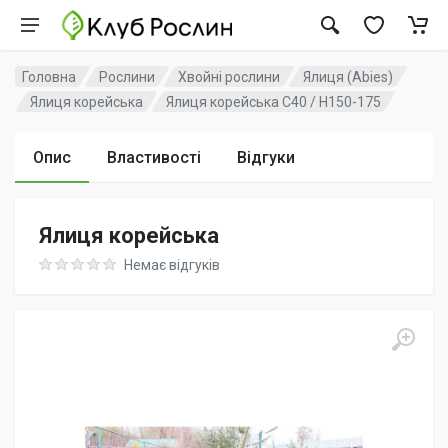
Головна
Рослини
Хвойні рослини
Ялиця (Abies)
Ялиця корейська
Ялиця корейська C40 / H150-175
Опис
Властивості
Відгуки
Ялиця корейська
Rating: 0 out of 5
Немає відгуків