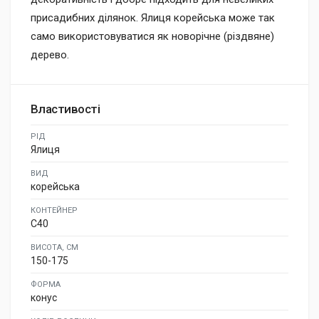
присадибних ділянок. Ялиця корейська може так
само використовуватися як новорічне (різдвяне)
дерево.
Властивості
РІД
Ялиця
ВИД
корейська
КОНТЕЙНЕР
C40
ВИСОТА, СМ
150-175
ФОРМА
конус